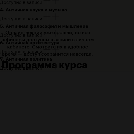
Доступно в записи
4. Античная наука и музыка
Доступно в записи
5. Античная философия и мышление
Онлайн-лекции уже прошли, но все
Доступно в записи
вебинары доступны в записи в личном
6. Античная архитектура
кабинете. Смотрите их в удобное
Доступно в записи
время — доступ сохранится навсегда.
7. Античная политика
Программа курса
Доступно в записи