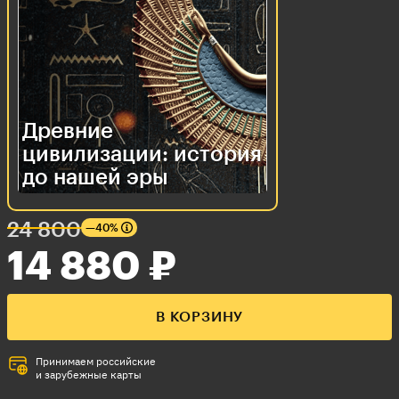
Древние
цивилизации: история
до нашей эры
24 800
—40%
14 880 ₽
В КОРЗИНУ
Принимаем российские
и зарубежные карты