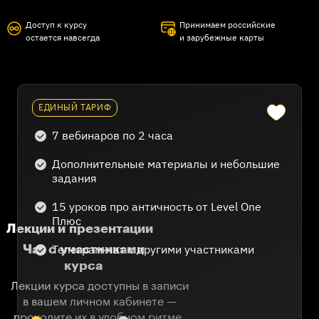
Микеланджело
Рим: архитектура вечного города
Доступ к курсу
Принимаем российские
Гераклит Эфесский
остается навсегда
и зарубежные карты
Разберемся, кем стал бы
Сократ
современный человек,
Платон
если бы не идеи античных
Аристотель
философов
Пифагореизм
ЕДИНЫЙ ТАРИФ
И смогли бы мы понять себя
Эпикурейство
без оглядки на прошлое?
Стоицизм
7 вебинаров по 2 часа
Досократическая эпоха
Дополнительные материалы и небольшие
задания
15 уроков про античность от Level One
Плюс
Лекции и презентации
Телеграм-чат с другими участниками
Чат с участниками
курса
Лекции курса доступны в записи
в вашем личном кабинете —
проходите их в удобном ритме.