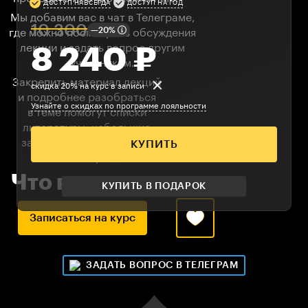
ДОСТУП НАВСЕГДА
ДОСТУП НА ГОД
Мы добавим вас в чат в Телеграме,
10 300
—20%
где можно посмотреть обсуждения
лекции и задать вопрос другим
8 240
₽
участникам.
Закрепить материал лекций
скидка 20% на курс в записи
и подробнее разобраться
Узнайте о скидках по программе лояльности
в теме помогут списки
литературы, небольшие
задания и рекомендации
КУПИТЬ
от экспертов.
Что входит в курс
КУПИТЬ В ПОДАРОК
Записаться на курс
ЗАДАТЬ ВОПРОС В ТЕЛЕГРАМ