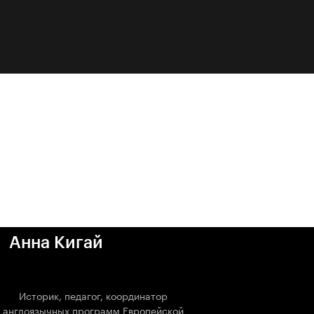
Историк архитектуры, сопредседатель
историко-культурного общества
«Московские древности»
Дмитрий
Беззубцев
Специалист по философии эпохи
Просвещения, лектор умного лагеря
Марабу и проекта Шатология
Анна Кигай
Историк, педагог, координатор
Записаться на курс
англоязычных программ Европейской