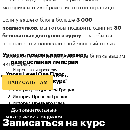
материалы и изображения с этой страницы.
Если у вашего блога больше
3 000
подписчиков
, мы готовы подарить один из
30
бесплатных доступов к курсу
— чтобы вы
прошли его и написали свой честный отзыв.
Узнаем, почему пасть может
Расскажите нам, почему эта тема близка вашим
даже великая империя
читателям.
И прошла ли проверку
Уроки Level One Плюс,
на прочность идея сосредоточить
которые входят в курс
власть в руках одного человека?
НАПИСАТЬ НАМ
Литература Древней Греции
История Древней Греции
История Древнего Рима
Дополнительные
Искусство Древней Греции
материалы и задания
Античная архитектура
Записаться на курс
Античное наследие