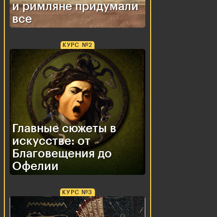
и римляне придумали
все
КУРС №2
Главные сюжеты в
искусстве: от
Благовещения до
Офелии
КУРС №3