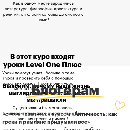
Как в одном месте зародились
литература, философия, архитектура и
религия, отголоски которых до сих пор с
нами?
В этот курс входят
уроки Level One Плюс
Уроки помогут узнать больше о теме
курса и проверить себя с помощью
коротких квизов. Пройти один урок
Выясним, почему наша жизнь
Блогерам
можно примерно за час.
выглядит именно так, как
мы привыкли
Существовали бы мегаполисы,
Хотите поделиться курсом
университеты и даже русский язык без
«Античность: как
влияния греков и римлян?
греки и римляне придумали все»
со своей аудиторией — берите любые