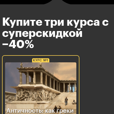
Купите три курса с
суперскидкой
−40%
КУРС №1
Античность: как греки