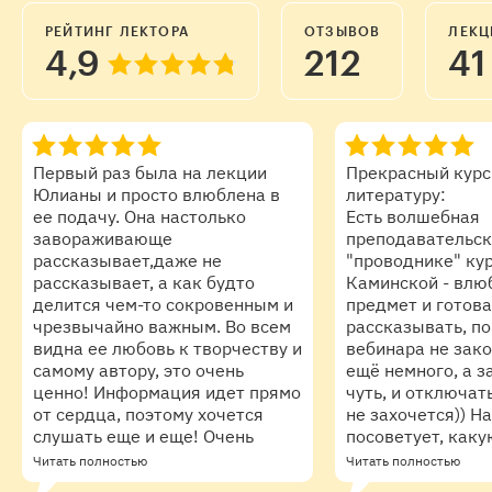
Узнаем больше об эпохе
РЕЙТИНГ ЛЕКТОРА
ОТЗЫВОВ
ЛЕКЦ
и биографии писателя, ясно
4,9
212
41
увидим, как построены
важные книги Латинской
Америки
Эксперт отобрал самые яркие
и интересные кусочки из книг
и разберет их на лекции. Знания
помогают по-новому взглянуть
Первый раз была на лекции
Прекрасный курс
на произведение — вы втягиваетесь
Юлианы и просто влюблена в
литературу:
и легко дочитываете книгу
ее подачу. Она настолько
Есть волшебная
Встречаемся в закрытом телеграм-
завораживающе
чате, чтобы поделиться
преподавательск
впечатлениями и любимыми
рассказывает,даже не
"проводнике" ку
цитатами.
рассказывает, а как будто
Каминской - влю
делится чем-то сокровенным и
предмет и готова
чрезвычайно важным. Во всем
рассказывать, п
видна ее любовь к творчеству и
вебинара не зако
самому автору, это очень
ещё немного, а з
ценно! Информация идет прямо
чуть, и отключать
от сердца, поэтому хочется
не захочется)) Н
слушать еще и еще! Очень
посоветует, каку
много интересных отсылок,
по теме посмотре
Читать полностью
Читать полностью
историй, который вплетаются в
послушать и где 