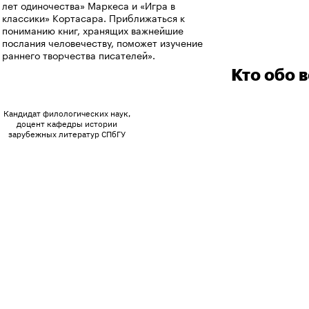
понять или не за
лет одиночества» Маркеса и «Игра в
этом не навязыв
классики» Кортасара. Приближаться к
трактовок или мн
пониманию книг, хранящих важнейшие
важно в разговор
послания человечеству, поможет изучение
например). Об и
раннего творчества писателей».
контексте, всегд
Кто обо 
рассказывает пон
через сухие даты
погружая в атмо
Кандидат филологических наук,
конкретных лет, 
доцент кафедры истории
зарубежных литератур СПбГУ
контекст. Каждый
итоге становится
хорошо знакомым
У меня не получа
курс в фоновом 
бросаешь всё, са
смотришь, слуша
смеёшься, жалко,
два часа в недел
рабочего дня пр
в новую тему, за
часов обо всём на
чистая радость, а