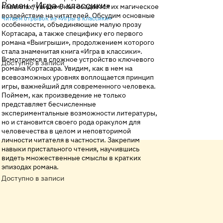
Роман «Игра в классики»
новеллах, увидим, как создается их магическое
воздействие на читателей. Обсудим основные
Читаем отрывок из «Игры в классики»
особенности, объединяющие малую прозу
Кортасара, а также специфику его первого
романа «Выигрыши», продолжением которого
стала знаменитая книга «Игра в классики».
Всмотримся в сложное устройство ключевого
Доступно в записи
романа Кортасара. Увидим, как в нем на
всевозможных уровнях воплощается принцип
игры, важнейший для современного человека.
Поймем, как произведение не только
Записаться на курс
представляет бесчисленные
экспериментальные возможности литературы,
но и становится своего рода оракулом для
человечества в целом и неповторимой
личности читателя в частности. Закрепим
навыки пристального чтения, научившись
видеть множественные смыслы в кратких
эпизодах романа.
Доступно в записи