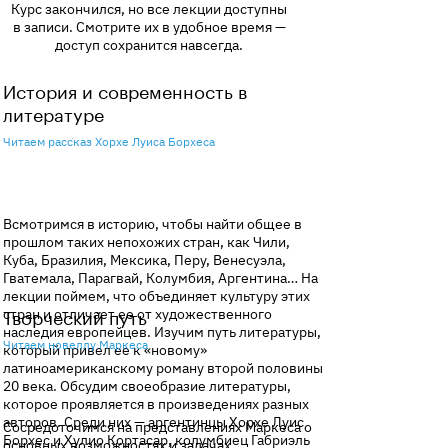
Курс закончился, но все лекции доступны
так редко и ценн
в записи. Смотрите их в удобное время —
начиная с первой
доступ сохранится навсегда.
вечером хочется 
очередной неза
сериал, а вернуть
История и современность в
которой говорил
литературе
Большое спасибо
Читаем рассказ Хорхе Луиса Борхеса
Всмотримся в историю, чтобы найти общее в
прошлом таких непохожих стран, как Чили,
Куба, Бразилия, Мексика, Перу, Венесуэла,
Гватемала, Парагвай, Колумбия, Аргентина… На
лекции поймем, что объединяет культуру этих
стран и отличает ее от художественного
Творческий путь
наследия европейцев. Изучим путь литературы,
Читаем новеллу Маркеса
который привел ее к «новому»
латиноамериканскому роману второй половины
20 века. Обсудим своеобразие литературы,
которое проявляется в произведениях разных
авторов. Среди них — аргентинцы Хорхе Луис
Сосредоточимся на представлениях Маркеса о
Борхес и Хулио Кортасар, колумбиец Габриэль
основных возможностях и задачах