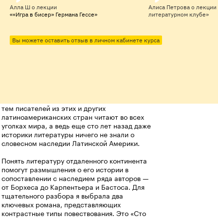
рассказ и позволяют по итогу
нужные репродук
Алла Ш
о лекции
Алиса Петрова
о лекции
чувствовать полноту этого
Когда преподават
««Игра в бисер» Германа Гессе»
литературном клубе»
полотна. Очень рекомендую
своим предметом
всем ценителям литературы и
есть, чем поделит
Вы можете оставить отзыв в личном кабинете курса
прекрасных лекций о ней.
главное, хочется 
бесценно, невоз
увлечься даже к
сначала "чужой"
автором.
«Казалось бы, что нам можно узнать о нас
Спасибо за эти 
самих из художественного наследия Чили,
Уругвая, Аргентины или Колумбии? Вместе с
девять вечеров, 
тем писателей из этих и других
поддержку и сущ
латиноамериканских стран читают во всех
выросший список
уголках мира, а ведь еще сто лет назад даже
прочтению, спек
историки литературы ничего не знали о
фильмов к просм
словесном наследии Латинской Америки.
и музеев к посе
не учит, не расск
Понять литературу отдаленного континента
увлекает и вдохн
помогут размышления о его истории в
Обаятельная, с ч
сопоставлении с наследием ряда авторов —
от Борхеса до Карпентьера и Бастоса. Для
юмора, любую с
тщательного разбора я выбрала два
рассказывает так
ключевых романа, представляющих
остается шансов 
контрастные типы повествования. Это «Сто