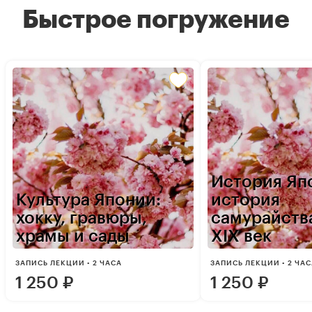
Быстрое погружение
История Яп
Культура Японии:
история
хокку, гравюры,
самурайства
храмы и сады
XIX век
ЗАПИСЬ ЛЕКЦИИ • 2 ЧАСА
ЗАПИСЬ ЛЕКЦИИ • 2 ЧА
1 250
₽
1 250
₽