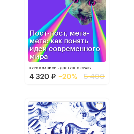
Пост-пост, мета-
мета: как понять
идеи современного
мира
КУРС В ЗАПИСИ • ДОСТУПНО СРАЗУ
4 320
₽
−20%
5 400