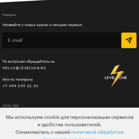
Подписка
Узнавайте о новых курсах и лекциях первым
По вопросам обращайтесь на
HELLO@LEVELVAN.RU
Или по телефону
+7 499 399 32 30
LEVEL ONE
КУРСЫ
Мы используем cookie для персонализации сервисов
и удобства пользователей.
ЛЕКТОРЫ
Ознакомьтесь с нашей
политикой обработки
В ПОДАРОК