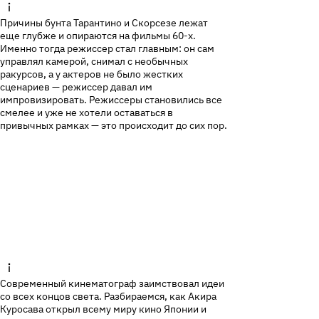
Причины бунта Тарантино и Скорсезе лежат
еще глубже и опираются на фильмы 60-х.
Именно тогда режиссер стал главным: он сам
управлял камерой, снимал с необычных
ракурсов, а у актеров не было жестких
сценариев — режиссер давал им
импровизировать. Режиссеры становились все
смелее и уже не хотели оставаться в
привычных рамках — это происходит до сих пор.
Современный кинематограф заимствовал идеи
со всех концов света. Разбираемся, как Акира
Куросава открыл всему миру кино Японии и