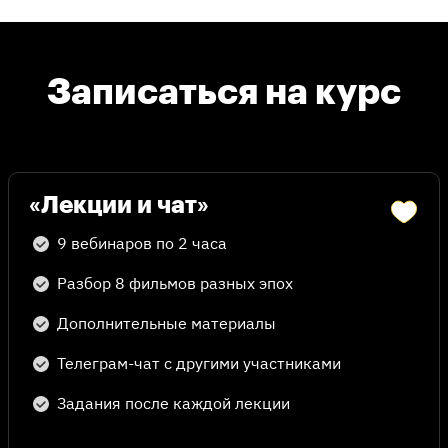
Записаться на курс
«Лекции и чат»
9 вебинаров по 2 часа
Лекции
Разбор 8 фильмов разных эпох
и презентации
Дополнительные материалы
Лекции курса доступны в записи в
вашем личном кабинете — проходите
их в удобном ритме.
Телеграм-чат с другими участниками
Тренажеры,
Луис Бунюэль
Задания после каждой лекции
шпаргалки и задания
Лени Рифеншталь
После лекции ищем режиссерские приемы,
Лукино Висконти
особую работу с цветом или актерами в