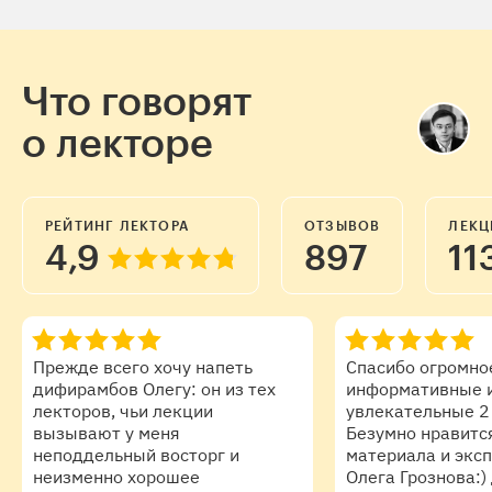
Для этого мы посмотрим 8 культовых фильмов
из 8 знаковых эпох — и подробно разберем
каждую картину.
Что говорят
о лекторе
РЕЙТИНГ ЛЕКТОРА
ОТЗЫВОВ
ЛЕКЦ
4,9
897
11
Уже во время курса
вы начнете
Прежде всего хочу напеть
Спасибо огромно
дифирамбов Олегу: он из тех
информативные 
лекторов, чьи лекции
увлекательные 2 
вызывают у меня
Безумно нравитс
неподдельный восторг и
материала и экс
неизменно хорошее
Олега Грознова:)