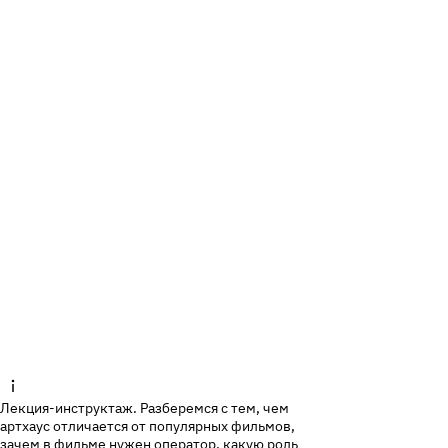
Лекция-инструктаж. Разберемся с тем, чем
артхаус отличается от популярных фильмов,
зачем в фильме нужен оператор, какую роль