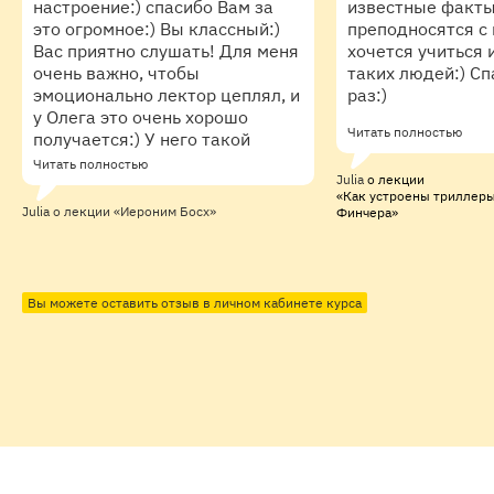
настроение:) спасибо Вам за
известные факт
это огромное:) Вы классный:)
преподносятся с
Вас приятно слушать! Для меня
хочется учиться и
очень важно, чтобы
таких людей:) С
эмоционально лектор цеплял, и
раз:)
у Олега это очень хорошо
Читать полностью
получается:) У него такой
спокойный, размеренный и при
Читать полностью
Julia
о лекции
этом ассертивный
«Как устроены триллеры
голос\подача материала,
Julia
о лекции «Иероним Босх»
Финчера»
который сразу внушает
доверие и за которым
чувствуется профессионализм
и знание дела:) Он дико
Вы можете оставить отзыв в личном кабинете курса
смешные вещи произносит с
непроницаемым лицом, что
делает повествование ещё
более забавным:) чего стоила
фраза: "Это понятно и
младенцу, и ежу, и даже ежу-
младенцу":)) или из первой
лекции о Джотто про
верблюда, который на