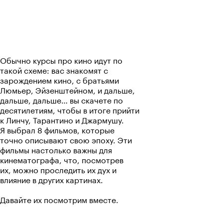
верблюда не похож, но с
голубыми глазами зато:) и
милаха:) (фреска Поклонение
волхвов:) и всё это в самом
положительном смысле\с
положительной коннотацией:) В
Обычно курсы про кино идут по
общем, Олег - один из моих
такой схеме: вас знакомят с
любимейших лекторов:)
зарождением кино, с братьями
обожаю!:) Спасибо Вам:)
Люмьер, Эйзенштейном, и дальше,
дальше, дальше… вы скачете по
десятилетиям, чтобы в итоге прийти
к Линчу, Тарантино и Джармушу.
Я выбрал 8 фильмов, которые
точно описывают свою эпоху. Эти
фильмы настолько важны для
кинематографа, что, посмотрев
их, можно проследить их дух и
влияние в других картинах.
Давайте их посмотрим вместе.