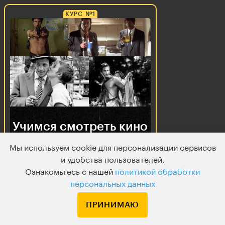
КУРС №1
Учимся смотреть кино
и говорить о нем
Мы используем cookie для персонализации сервисов
и удобства пользователей.
КУРС №2
Ознакомьтесь с нашей
политикой обработки
персональных данных
ПРИНИМАЮ