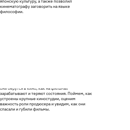
японскую культуру, а также позволил
кинематографу заговорить на языке
философии.
Разберемся, почему Голливуд стал меккой для
киношников. Обсудим важное — деньги: откуда
они берутся в кино, как на фильмах
зарабатывают и теряют состояния. Поймем, как
устроены крупные киностудии, оценим
важность роли продюсера и увидим, как они
спасали и губили фильмы.