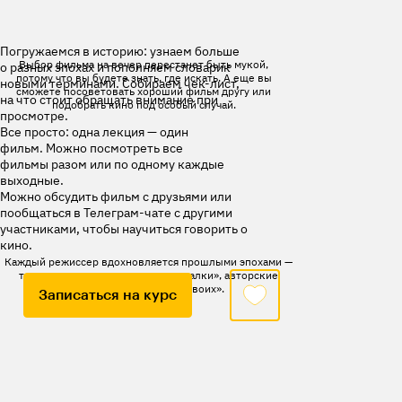
Погружаемся в историю: узнаем больше
Выбор фильма на вечер перестанет быть мукой,
о разных эпохах и пополняем словарик
потому что вы будете знать, где искать. А еще вы
новыми терминами. Собираем чек-лист,
сможете посоветовать хороший фильм другу или
на что стоит обращать внимание при
подобрать кино под особый случай.
просмотре.
Все просто: одна лекция — один
фильм. Можно посмотреть все
фильмы разом или по одному каждые
выходные.
Можно обсудить фильм с друзьями или
пообщаться в Телеграм-чате с другими
участниками, чтобы научиться говорить о
кино.
Каждый режиссер вдохновляется прошлыми эпохами —
теперь вам станут понятны «пасхалки», авторские
задумки и шутки «для своих».
Записаться на курс