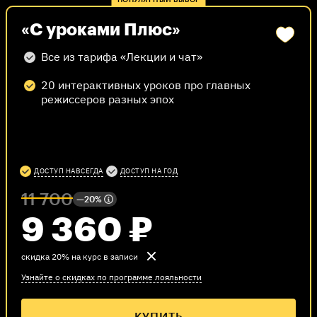
ПОПУЛЯРНЫЙ ВЫБОР
жанров
25. Вестерн
«С уроками Плюс»
26. Комедия
Все из тарифа «Лекции и чат»
20 интерактивных уроков про главных
режиссеров разных эпох
ДОСТУП НАВСЕГДА
ДОСТУП НА ГОД
11 700
—20%
9 360
₽
В этот курс входят уроки
Level One Плюс
скидка 20% на курс в записи
Уроки помогут узнать больше о теме курса
и проверить себя с помощью коротких
Узнайте о скидках по программе лояльности
квизов. Пройти один урок можно примерно
за час.
Уроки Level One Плюс, которые