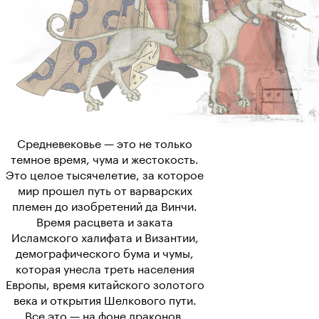
КУРС LEVEL ONE
Средневековье:
Средневековье — это не только
темное время, чума и жестокость.
Это целое тысячелетие, за которое
главное
мир прошел путь от варварских
племен до изобретений да Винчи.
Идеи и события
Время расцвета и заката
переломной эпохи
Исламского халифата и Византии,
демографического бума и чумы,
которая унесла треть населения
Европы, время китайского золотого
века и открытия Шелкового пути.
Все это — на фоне драконов,