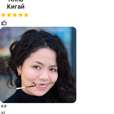
Кигай
4,9
37