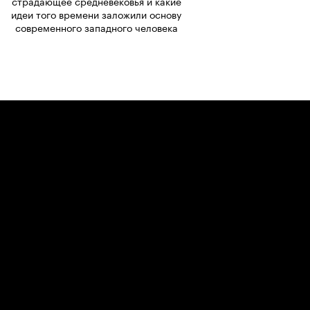
страдающее средневековья и какие
идеи того времени заложили основу
современного западного человека
Узнать много невероятных
историй, чтобы
рассказывать их друзьям
Теперь точно поймем, почему все
дикое называют «средними веками».
Тогда предохранялись отварами,
выпускали газы при всех, ночные
горшки опорожняли из окон прямо
на мостовую, белый хлеб считали