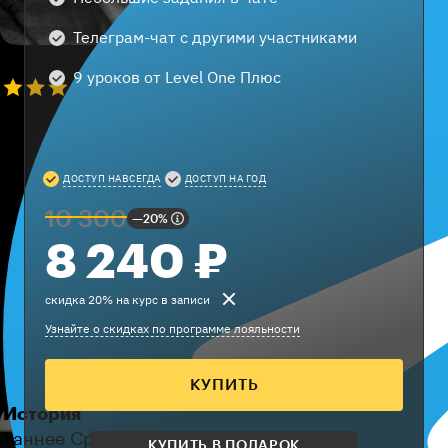
Телеграм-чат с другими участниками
4,9
9 уроков от Level One Плюс
2394
4,9
ДОСТУП НАВСЕГДА
ДОСТУП НА ГОД
историк архитектуры,
10 300
—20%
сопредседатель историко-
культурного общества
8 240
₽
«Московские древности»
Дмитрий
скидка 20% на курс в записи
Беззубцев
Узнайте о скидках по программе лояльности
КУПИТЬ
История
Раннее Средневековье в Европе
КУПИТЬ В ПОДАРОК