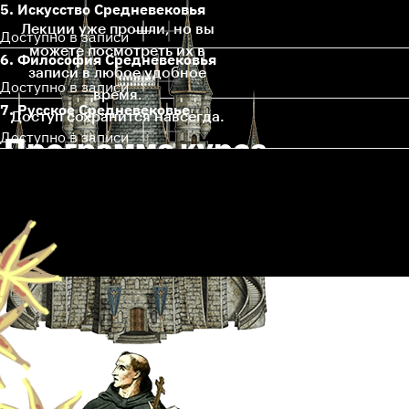
5. Искусство Средневековья
Лекции уже прошли, но вы
Доступно в записи
можете посмотреть их в
6. Философия Средневековья
записи в любое удобное
Доступно в записи
время.
7. Русское Средневековье
Доступ сохранится навсегда.
Доступно в записи
Программа курса