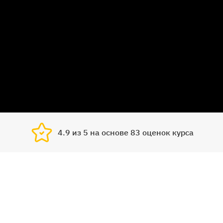
4.9 из 5
на основе 83
оценок курса