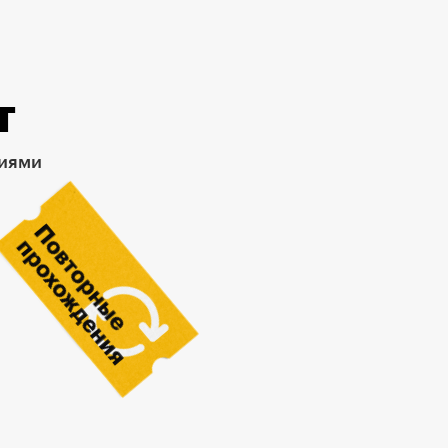
т
риями