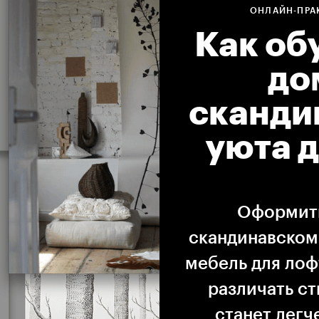
ОНЛАЙН-ПРА
Как об
до
сканди
уюта 
Оформить
скандинавском
мебель для лоф
различать с
станет легч