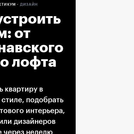
КТИКУМ ·
ДИЗАЙН
устроить
м: от
навского
до лофта
 квартиру в
 стиле, подобрать
тового интерьера,
тили дизайнеров
е через неделю