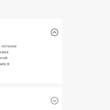
а потолке
ссика
этой
ьер в