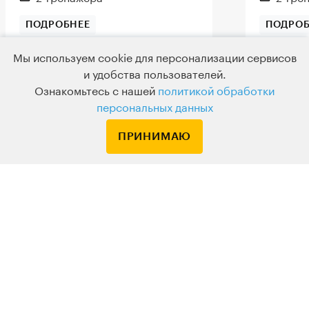
ПОДРОБНЕЕ
ПОДРОБ
Узнаем, как фотографы
Посмотр
использовали приёмы из
фотограф
Мы используем cookie для персонализации сервисов
живописи. Познакомимся с двумя
Разберём
и удобства пользователей.
разными и очень влиятельными
конструк
Ознакомьтесь с нашей
политикой обработки
фотографами XIX века.
сюрреал
персональных данных
фотограф
ПРИНИМАЮ
КУПИТЬ