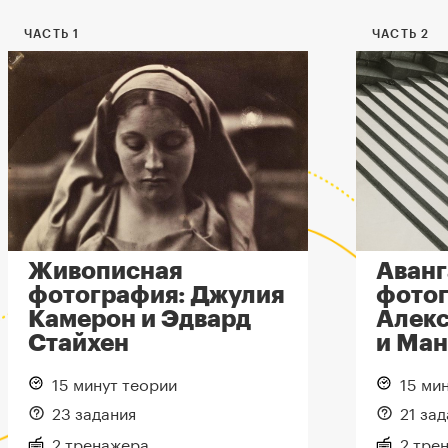
ЧАСТЬ 1
ЧАСТЬ 2
Живописная
Аванг
фотография: Джулия
фотог
Камерон и Эдвард
Алекс
Стайхен
и Ман
15 минут теории
15 ми
23 задания
21 за
2 тренажера
2 тре