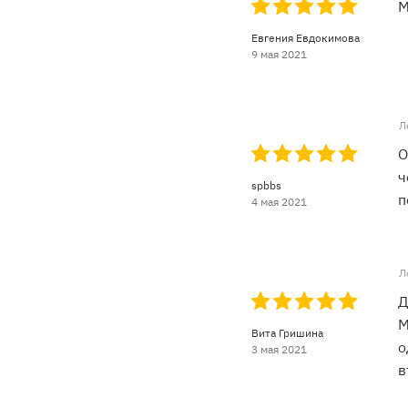
М
Евгения Евдокимова
9 мая 2021
Л
О
ч
spbbs
п
4 мая 2021
Л
Д
М
Вита Гришина
о
3 мая 2021
в