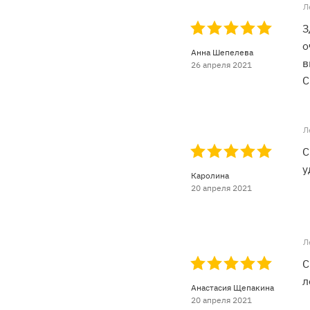
Л
З
о
Анна Шепелева
в
26 апреля 2021
С
Л
С
у
Каролина
20 апреля 2021
Л
С
л
Анастасия Щепакина
20 апреля 2021