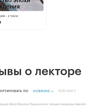
ство эпохи
ждения
ИИ • 2 ЧАСА
₽
ывы о лекторе
ОРТИРОВАТЬ ПО
НОВИЗНЕ
РЕЙТИНГУ
екция «Билл Виола в Пушкинском: лекция перед выставкой»