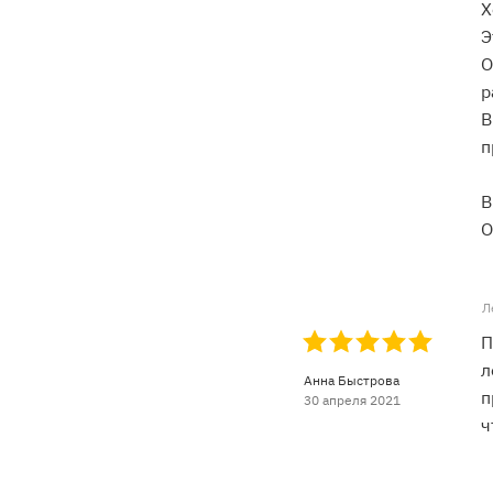
Х
Э
О
р
В
п
В
О
Л
П
л
Анна Быстрова
п
30 апреля 2021
ч