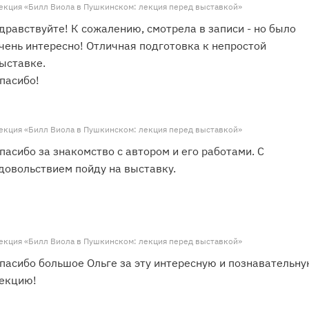
екция «Билл Виола в Пушкинском: лекция перед выставкой»
дравствуйте! К сожалению, смотрела в записи - но было
чень интересно! Отличная подготовка к непростой
ыставке.
пасибо!
екция «Билл Виола в Пушкинском: лекция перед выставкой»
пасибо за знакомство с автором и его работами. С
довольствием пойду на выставку.
екция «Билл Виола в Пушкинском: лекция перед выставкой»
пасибо большое Ольге за эту интересную и познавательн
екцию!