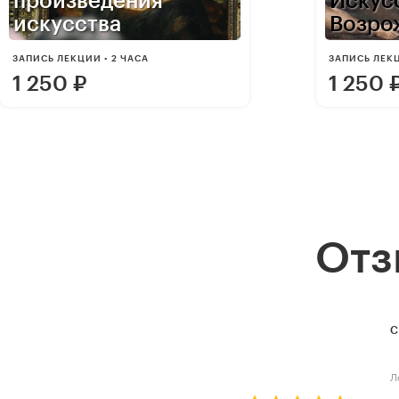
произведения
Искус
искусства
Возро
ЗАПИСЬ ЛЕКЦИИ • 2 ЧАСА
ЗАПИСЬ ЛЕКЦ
1 250
₽
1 250
Отз
С
Л