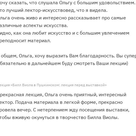
очу сказать, что слушала Ольгу с большим удовольствием.
то лучший лектор-искусствовед, что я видела.
льга очень живо и интересно рассказывает про самые
азличные аспекты искусства.
идно, как она любит искусство и с большим увлечением
реподносит материал.
 общем, Ольга, хочу выразить Вам благодарность. Вы супе
бязательно в дальнейшем буду смотреть Ваши лекции)
екция «Билл Виола в Пушкинском: лекция перед выставкой»
рекрасная лекция, Ольга очень приятный, интересный
ектор. Подача материала в легкой форме, прекрасно
ровела вечер. С нетерпением жду посещения выставки,
тобы вживую окунуться в творчество Билла Виолы.