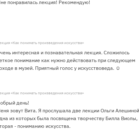
не понравилась лекция! Рекомендую!
екция «Как понимать произведения искусства»
чень интересная и познавательная лекция. Сложилось
еткое понимание как нужно действовать при следующем
оходе в музей. Приятный голос у искусствоведа. ☺️
екция «Как понимать произведения искусства»
обрый день!
еня зовут Вита. Я прослушала две лекции Ольги Алешиной
дна из которых была посвящена творчеству Билла Виолы,
торая - пониманию искусства.