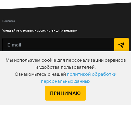
Подписка
Узнавайте о новых курсах и лекциях первым
Мы используем cookie для персонализации сервисов
По вопросам обращайтесь на
и удобства пользователей.
HELLO@LEVELVAN.RU
Ознакомьтесь с нашей
политикой обработки
персональных данных
Или по телефону
+7 499 399 32 30
ПРИНИМАЮ
LEVEL ONE
КУРСЫ
ЛЕКТОРЫ