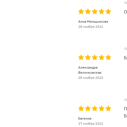
Л
О
Анна Меньшикова
28 ноября 2022
Л
Б
Aлександра
Величковская
28 ноября 2022
Л
П
Б
Евгения
27 ноября 2022