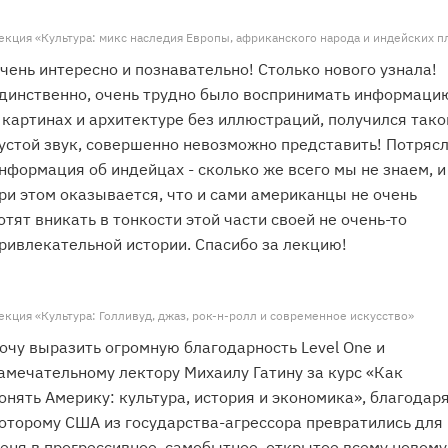
екция «Культура: микс наследия Европы, африканского народа и индейских п
чень интересно и познавательно! Столько нового узнала!
динственно, очень трудно было воспринимать информаци
 картинах и архитектуре без иллюстраций, получился тако
устой звук, совершенно невозможно представить! Потряс
нформация об индейцах - сколько же всего мы не знаем, и
ри этом оказывается, что и сами американцы не очень
отят вникать в тонкости этой части своей не очень-то
ривлекательной истории. Спасибо за лекцию!
екция «Культура: Голливуд, джаз, рок-н-ролл и современное искусство»
очу выразить огромную благодарность Level One и
амечательному лектору Михаилу Гатину за курс «Как
онять Америку: культура, история и экономика», благодар
оторому США из государства-агрессора превратились для
еня в прогрессивное, самобытное, открытое всему новому