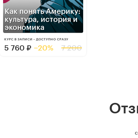
Как понять Америку:
культура, история и
экономика
КУРС В ЗАПИСИ • ДОСТУПНО СРАЗУ
5 760
₽
−20%
7 200
Отз
С