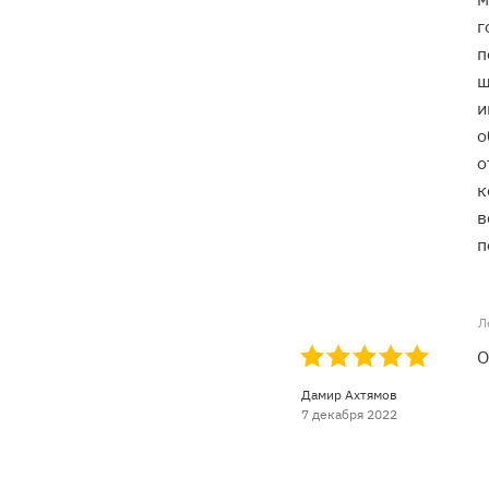
г
п
ш
и
о
о
к
в
п
Л
О
Дамир Ахтямов
7 декабря 2022