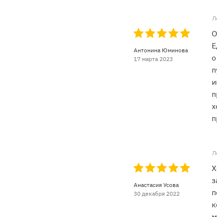
Л
О
Е
Антонина Юминова
о
17 марта 2023
п
и
п
х
п
Л
Х
з
Анастасия Усова
п
30 декабря 2022
к
м