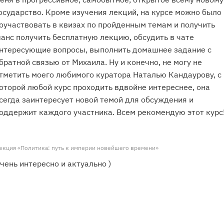
осударство. Кроме изучения лекций, на курсе можно было
оучаствовать в квизах по пройденным темам и получить
анс получить бесплатную лекцию, обсудить в чате
нтересующие вопросы, выполнить домашнее задание с
братной связью от Михаила. Ну и конечно, не могу не
тметить моего любимого куратора Наталью Кандаурову, с
оторой любой курс проходить вдвойне интереснее, она
сегда заинтересует новой темой для обсуждения и
оддержит каждого участника. Всем рекомендую этот курс
екция «Политика: путь к империи новейшего времени»
чень интересно и актуально )