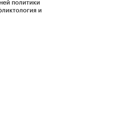
шней политики
фликтология и