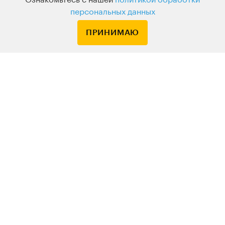
Ознакомьтесь с нашей
политикой обработки
персональных данных
ПРИНИМАЮ
По вопросам обращайтесь на
HELLO@LEVELVAN.RU
Или по телефону
+7 499 399 32 30
LEVEL ONE
КУРСЫ
ЛЕКТОРЫ
В ПОДАРОК
ВАКАНСИИ
ПОЛЬЗОВАТЕЛЬСКОЕ СОГЛАШЕНИЕ
ДЛЯ ВЕБМАСТЕРОВ