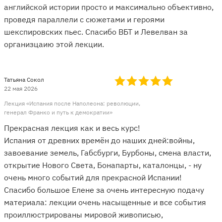
английской истории просто и максимально объективно,
проведя параллели с сюжетами и героями
шекспировских пьес. Спасибо ВБТ и Левелван за
организцаию этой лекции.
Татьяна Сокол
22 мая 2026
Лекция «Испания после Наполеона: революции,
генерал Франко и путь к демократии»
Прекрасная лекция как и весь курс!
Испания от древних времён до наших дней:войны,
завоевание земель, Габсбурги, Бурбоны, смена власти,
открытие Нового Света, Бонапарты, каталонцы, - ну
очень много событий для прекрасной Испании!
Спасибо большое Елене за очень интересную подачу
материала: лекции очень насыщенные и все события
проиллюстрированы мировой живописью,