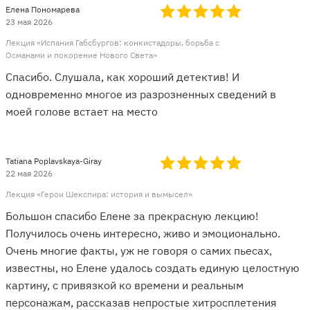
Елена Пономарева
23 мая 2026
Лекция «Испания Габсбургов: конкистадоры, борьба с
Османами и покорение Нового Света»
Спасибо. Слушала, как хороший детектив! И
одновременно многое из разрозненных сведений в
моей голове встает на место
Tatiana Poplavskaya-Giray
22 мая 2026
Лекция «Герои Шекспира: история и вымысел»
Большон спасибо Елене за прекрасную лекцию!
Получилось очень интересно, живо и эмоционально.
Очень многие факты, уж не говоря о самих пьесах,
известны, но Елене удалось создать единую целостную
картину, с привязкой ко времени и реальным
персонажам, рассказав непростые хитросплетения