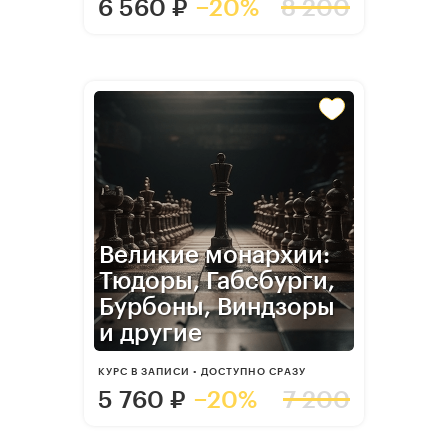
6 560
₽
−20%
8 200
Великие монархии:
Тюдоры, Габсбурги,
Бурбоны, Виндзоры
и другие
КУРС В ЗАПИСИ • ДОСТУПНО СРАЗУ
5 760
₽
−20%
7 200