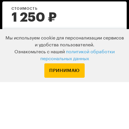
СТОИМОСТЬ
1 250
₽
ДОБРЫЙ БИЛЕТ
Мы используем cookie для персонализации сервисов
и удобства пользователей.
ВВЕСТИ ПРОМОКОД
Ознакомьтесь с нашей
политикой обработки
персональных данных
В КОРЗИНУ
ПРИНИМАЮ
КУПИТЬ В ПОДАРОК
Сразу после оплаты вам придет
ссылка на запись лекции
Я принимаю
договор оферты
и даю согласие на
обработку
персональных данных