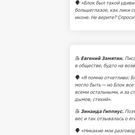
🗣
«Блок был такой удивит
большеглазое, как лики св
иконе. Не верите? Спросит
📝
Евгений Замятин.
Писа
в обществе, будто на во
🗣
«Я помню отчетливо: Б
могло быть — но Блок все
всеми остальными, и за с
дымов, стихий».
📝
Зинаида Гиппиус.
Поэт
вес и так отзывалась о ег
🗣
«Никакие мои разговор