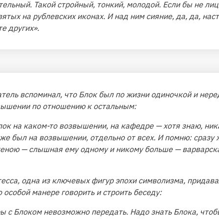
ельный. Такой стройный, тонкий, молодой. Если бы не лицо
ятых на рублевских иконах. И над ним сияние, да, да, нас
е других».
тель вспоминал, что Блок был по жизни одиночкой и нер
звышении по отношению к остальным:
лок на каком-то возвышении, на кафедре — хотя знаю, ни
 же был на возвышении, отдельно от всех. И помню: сразу 
тен
ою — слышная ему одному и никому больше — варварск
есса, одна из ключевых фигур эпохи символизма, придав
о особой манере говорить и строить беседу:
ы с Блоком невозможно передать. Надо знать Блока, чтобы