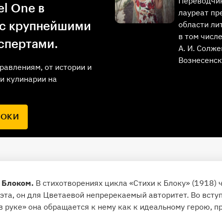
Переводчик
l One в
лауреат пр
области ли
 с крупнейшими
в том числ
спертами.
А. И. Солже
Вознесенск
равлениям, от истории и
и кулинарии на
РОКИ
 Блоком.
В стихотворениях цикла «Стихи к Блоку» (1918) 
эта, он для Цветаевой непререкаемый авторитет. Во всту
в руке» она обращается к нему как к идеальному герою, 