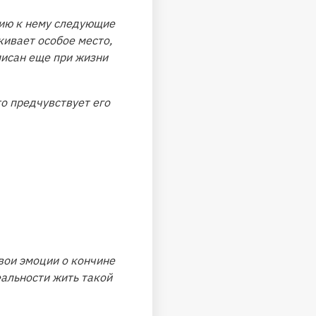
ию к нему следующие
кивает особое место,
писан еще при жизни
о предчувствует его
вои эмоции о кончине
еальности жить такой