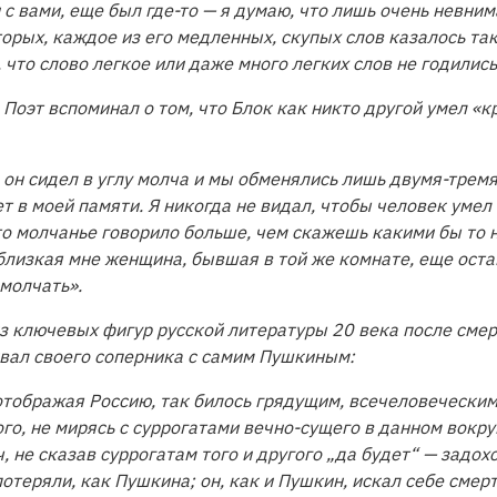
и с вами, еще был где-то — я думаю, что лишь очень невн
вторых, каждое из его медленных, скупых слов казалось та
что слово легкое или даже много легких слов не годились 
Поэт вспоминал о том, что Блок как никто другой умел «
 он сидел в углу молча и мы обменялись лишь двумя-тремя
т в моей памяти. Я никогда не видал, чтобы человек умел 
о молчанье говорило больше, чем скажешь какими бы то н
 близкая мне женщина, бывшая в той же комнате, еще оста
молчать».
з ключевых фигур русской литературы 20 века после смер
ивал своего соперника с самим Пушкиным:
отображая Россию, так билось грядущим, всечеловеческим;
го, не мирясь с суррогатами вечно-сущего в данном вокруг
 не сказав суррогатам того и другого „да будет“ — задох
отеряли, как Пушкина; он, как и Пушкин, искал себе смерт