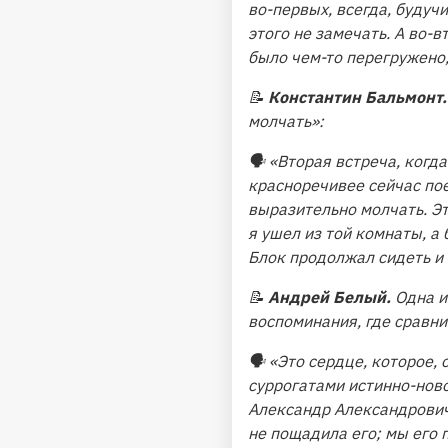
во-первых, всегда, будуч
этого не замечать. А во-
было чем-то перегружено, 
📝
Константин Бальмонт.
молчать»:
🗣
«Вторая встреча, когда
красноречивее сейчас пое
выразительно молчать. Эт
я ушел из той комнаты, а
Блок продолжал сидеть и 
📝
Андрей Белый.
Одна и
воспоминания, где сравн
🗣
«Это сердце, которое, 
суррогатами истинно-ново
Александр Александрович,
не пощадила его; мы его п