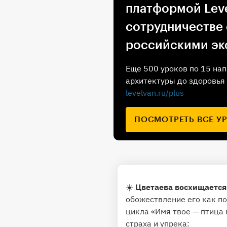
платформой Leve
сотрудничестве
российскими эк
Еще 500 уроков по 15 нап
архитектуры до здоровья 
levelvan.ru/plus
ПОСМОТРЕТЬ ВСЕ У
☀️
Цветаева восхищается
обожествление его как по
цикла «Имя твое — птица 
страха и упрека: