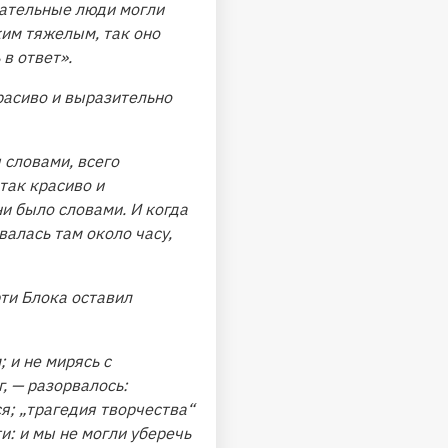
имательные люди могли
ким тяжелым, так оно
в ответ».
красиво и выразительно
 словами, всего
так красиво и
и было словами. И когда
валась там около часу,
ти Блока оставил
 и не мирясь с
, — разорвалось:
ся; „трагедия творчества“
и: и мы не могли уберечь