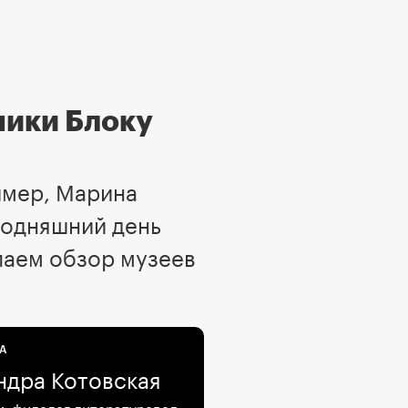
ники Блоку
имер, Марина
годняшний день
елаем обзор музеев
А
ндра Котовская