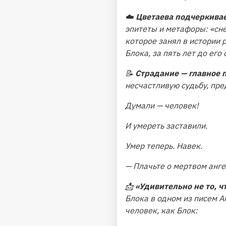
☁️
Цветаева подчеркивае
эпитеты и метафоры: «сне
которое занял в истории 
Блока, за пять лет до его 
📝
Страдание — главное п
несчастливую судьбу, пре
Думали — человек!
И умереть заставили.
Умер теперь. Навек.
— Плачьте о мертвом анге
📩
«Удивительно не то, чт
Блока в одном из писем А
человек, как Блок: