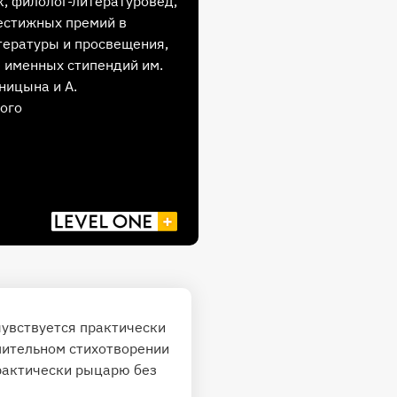
, филолог-литературовед,
естижных премий в
тературы и просвещения,
е именных стипендий им.
ницына и А.
ого
чувствуется практически
пительном стихотворении
практически рыцарю без