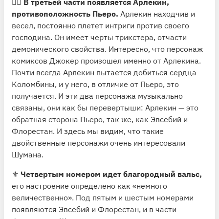
🤹‍♂️
В третьей части появляется Арлекин,
противоположность Пьеро.
Арлекин находчив и
весел, постоянно плетет интриги против своего
господина. Он имеет черты трикстера, отчасти
демонического свойства. Интересно, что персонаж
комиксов Джокер произошел именно от Арлекина.
Почти всегда Арлекин пытается добиться сердца
Коломбины, и у него, в отличие от Пьеро, это
получается. И эти два персонажа музыкально
связаны, они как бы перевертыши: Арлекин — это
обратная сторона Пьеро, так же, как Эвсебий и
Флорестан. И здесь мы видим, что такие
двойственные персонажи очень интересовали
Шумана.
⚜️
Четвертым номером идет благородный вальс,
его настроение определено как «немного
величественно». Под пятым и шестым номерами
появляются Эвсебий и Флорестан, и в части