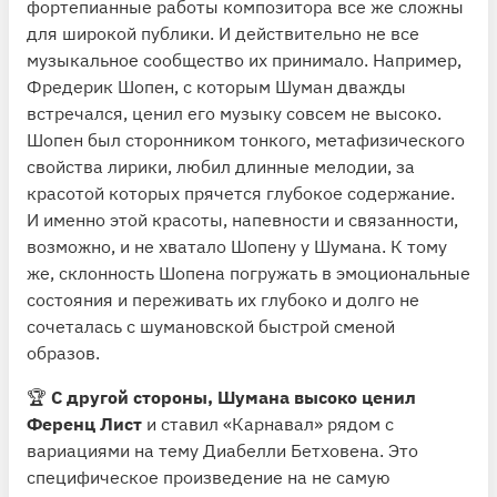
фортепианные работы композитора все же сложны
для широкой публики. И действительно не все
музыкальное сообщество их принимало. Например,
Фредерик Шопен, с которым Шуман дважды
встречался, ценил его музыку совсем не высоко.
Шопен был сторонником тонкого, метафизического
свойства лирики, любил длинные мелодии, за
красотой которых прячется глубокое содержание.
И именно этой красоты, напевности и связанности,
возможно, и не хватало Шопену у Шумана. К тому
же, склонность Шопена погружать в эмоциональные
состояния и переживать их глубоко и долго не
сочеталась с шумановской быстрой сменой
образов.
🏆
С другой стороны, Шумана высоко ценил
Ференц Лист
и ставил «Карнавал» рядом с
вариациями на тему Диабелли Бетховена. Это
специфическое произведение на не самую