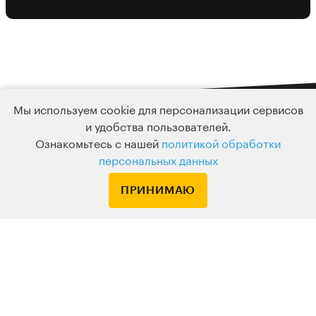
Мы используем cookie для персонализации сервисов
и удобства пользователей.
Подписка
Ознакомьтесь с нашей
политикой обработки
Узнавайте о новых курсах и лекциях первым
персональных данных
ПРИНИМАЮ
По вопросам обращайтесь на
HELLO@LEVELVAN.RU
Или по телефону
+7 499 399 32 30