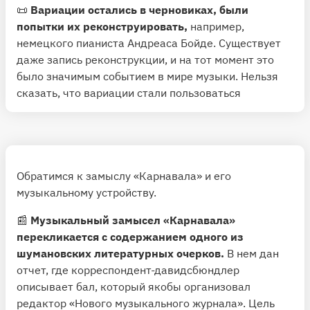
📜
Вариации остались в черновиках, были
попытки их реконструировать,
например,
немецкого пианиста Андреаса Бойде. Существует
даже запись реконструкции, и на тот момент это
было значимым событием в мире музыки. Нельзя
сказать, что вариации стали пользоваться
популярностью, они и сейчас очень редко
исполняются. Как и с любой реконструкцией, здесь
есть проблема, что это условно авторская вещь. В
реконструкциях много додумываний, которые
происходят из необходимости: попытка дописать
Обратимся к замыслу «Карнавала» и его
что-то в стиле оригинала, додумать акценты.
музыкальному устройству.
Поэтому реконструкции, как правило, менее
📰
Музыкальный замысел «Карнавала»
удачны, чем исполнение законченных именно
перекликается с содержанием одного из
автором произведений.
шумановских литературных очерков.
В нем дан
→ Роберт Шуман. Вариации на тему
отчет, где корреспондент-давидсбюндлер
Sehnsuchtswalzer Шуберта. Реконструкция
описывает бал, который якобы организовал
Андреаса Бойде
редактор «Нового музыкального журнала». Цель