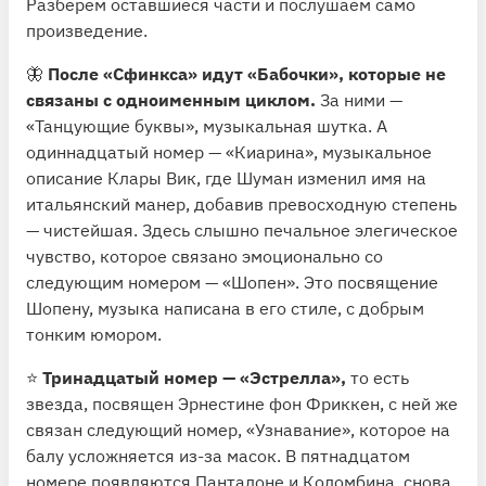
Разберем оставшиеся части и послушаем само
произведение.
🦋
После «Сфинкса» идут «Бабочки», которые не
связаны с одноименным циклом.
За ними —
«Танцующие буквы», музыкальная шутка. А
одиннадцатый номер — «Киарина», музыкальное
описание Клары Вик, где Шуман изменил имя на
итальянский манер, добавив превосходную степень
— чистейшая. Здесь слышно печальное элегическое
чувство, которое связано эмоционально со
следующим номером — «Шопен». Это посвящение
Шопену, музыка написана в его стиле, с добрым
тонким юмором.
⭐️
Тринадцатый номер — «Эстрелла»,
то есть
звезда, посвящен Эрнестине фон Фриккен, с ней же
связан следующий номер, «Узнавание», которое на
балу усложняется из-за масок. В пятнадцатом
номере появляются Панталоне и Коломбина, снова