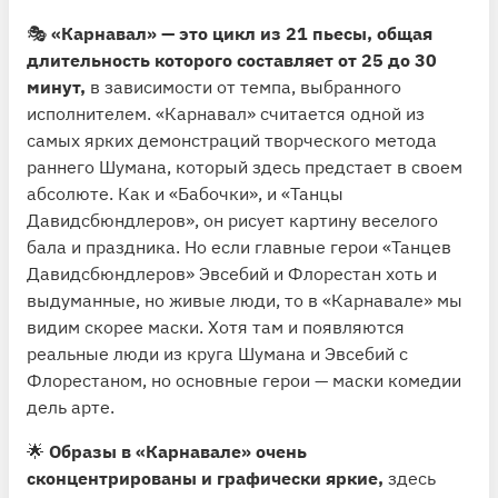
🎭
«Карнавал» — это цикл из 21 пьесы, общая
длительность которого составляет от 25 до 30
минут,
в зависимости от темпа, выбранного
исполнителем. «Карнавал» считается одной из
самых ярких демонстраций творческого метода
раннего Шумана, который здесь предстает в своем
абсолюте. Как и «Бабочки», и «Танцы
Давидсбюндлеров», он рисует картину веселого
бала и праздника. Но если главные герои «Танцев
Давидсбюндлеров» Эвсебий и Флорестан хоть и
выдуманные, но живые люди, то в «Карнавале» мы
видим скорее маски. Хотя там и появляются
реальные люди из круга Шумана и Эвсебий с
Флорестаном, но основные герои — маски комедии
дель арте.
🌟
Образы в «Карнавале» очень
сконцентрированы и графически яркие,
здесь