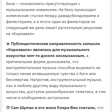
Видеопример
бала — познакомить присутствующих с
⏱ Время прослушивания: 8 минут
музыкальными новинками. На балу происходят
комические стычки между давидсбюндлерами и
филистерами, а в итоге один из филистеров на
следующий же день пишет ругательную рецензию
на «Карнавал».
🔥
Публицистическая направленность замысла
«Карнавала» являлась для музыкального
искусства чем-то доселе неслыханным,
а
оригинальная форма доказывала, что
инструментальная музыка способна выражать не
только некие возвышенные чувства о боге или
бессмертии. Напротив, инструментальной музыке,
как и любому другому виду музыкального
искусства, доступна разнообразная тематика, в том
числе и злободневно-актуальная.
🤓
Сам Шуман и его жена Клара Вик считали,
что