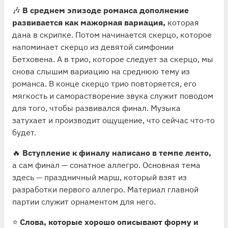
🎶
В среднем эпизоде романса дополнение
развивается как мажорная вариация,
которая
дана в скрипке. Потом начинается скерцо, которое
напоминает скерцо из девятой симфонии
Бетховена. А в трио, которое следует за скерцо, мы
снова слышим вариацию на среднюю тему из
романса. В конце скерцо трио повторяется, его
мягкость и саморастворение звука служит поводом
для того, чтобы развивался финал. Музыка
затухает и производит ощущение, что сейчас что-то
будет.
🔥
Вступление к финалу написано в темпе ленто,
а сам финал — сонатное аллегро. Основная тема
здесь — праздничный марш, который взят из
разработки первого аллегро. Материал главной
партии служит орнаментом для него.
⭐️
Слова, которые хорошо описывают форму и