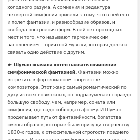
холодного разума. А сомнения и редактура
четвертой симфонии привели к тому, что в ней есть
и полет фантазии, и разнообразие образов, и
свобода построения форм. В ней нет проходных
мест и того, что называют гармоническим
заполнением — приятной музыки, которая должна
связать одно действие с другим.
💫
Шуман сначала хотел назвать сочинение
симфонической фантазией.
Фантазии можно
встретить в фортепианном творчестве
композитора. Этот жанр самый романтический по
духу из всех возможных, он подразумевает гораздо
большую свободу, чем, например, соната или
симфония, где надо соблюдать форму. И Шуман
проделывает путь от фантазийности, богатства
смены образов, которые были присущи творчеству
1830-х годов, к относительной строгости позднего
периода. И четвертая симфония находится где-то