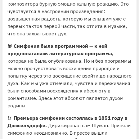
Видеопример
композитора бурную эмоциональную реакцию. Это
⏱ Время прослушивания: 24 минуты
чувствуется в настроении произведения:
возвышенная радость, которую мы слышим уже с
первых тактов первой части, так отлита в музыке,
что она захватывает дух.
📙
Симфония была программной — к ней
предполагалась литературная программа,
которая не была опубликована. Но и без программы
можно прочувствовать восхищение природой и
попытку через это восхищение взойти до народного
духа. Как мы уже отмечали, чувства и переживания
были способами восхождения к абсолюту в
романтизме. Здесь этот абсолют является духом
родины.
👏
Премьера симфонии состоялась в 1851 году в
Дюссельдорфе.
Дирижировал сам Шуман. Приняли
симфонию неоднозначно. В прессе вышли