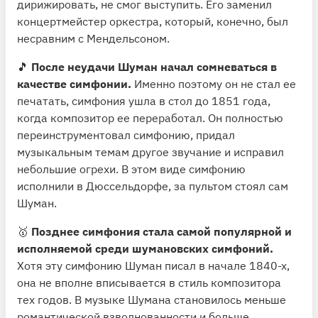
дирижировать, не смог выступить. Его заменил
концертмейстер оркестра, который, конечно, был
несравним с Мендельсоном.
🎵
После неудачи Шуман начал сомневаться в
качестве симфонии.
Именно поэтому он не стал ее
печатать, симфония ушла в стол до 1851 года,
когда композитор ее переработал. Он полностью
переинструментовал симфонию, придал
музыкальным темам другое звучание и исправил
небольшие огрехи. В этом виде симфонию
исполнили в Дюссельдорфе, за пультом стоял сам
Шуман.
🥇
Позднее симфония стала самой популярной и
исполняемой среди шумановских симфоний.
Хотя эту симфонию Шуман писал в начале 1840-х,
она не вполне вписывается в стиль композитора
тех годов. В музыке Шумана становилось меньше
романтической взволнованности и больше