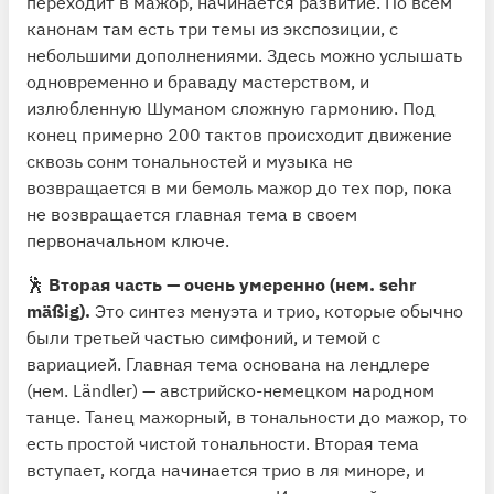
переходит в мажор, начинается развитие. По всем
канонам там есть три темы из экспозиции, с
небольшими дополнениями. Здесь можно услышать
одновременно и браваду мастерством, и
излюбленную Шуманом сложную гармонию. Под
конец примерно 200 тактов происходит движение
сквозь сонм тональностей и музыка не
возвращается в ми бемоль мажор до тех пор, пока
не возвращается главная тема в своем
первоначальном ключе.
🕺
Вторая часть — очень умеренно (нем. sehr
mäßig).
Это синтез менуэта и трио, которые обычно
были третьей частью симфоний, и темой с
вариацией. Главная тема основана на лендлере
(нем. Ländler) — австрийско-немецком народном
танце. Танец мажорный, в тональности до мажор, то
есть простой чистой тональности. Вторая тема
вступает, когда начинается трио в ля миноре, и