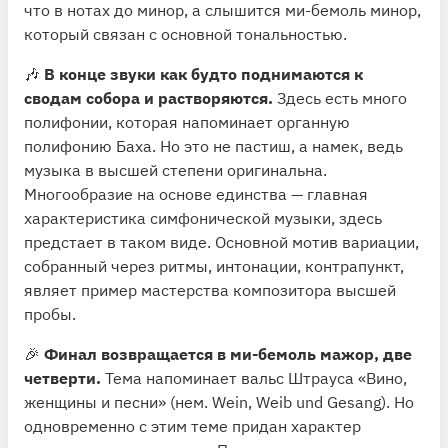
что в нотах до минор, а слышится ми-бемоль минор,
который связан с основной тональностью.
🎶
В конце звуки как будто поднимаются к
сводам собора и растворяются.
Здесь есть много
полифонии, которая напоминает органную
полифонию Баха. Но это не пастиш, а намек, ведь
музыка в высшей степени оригинальна.
Многообразие на основе единства — главная
характеристика симфонической музыки, здесь
предстает в таком виде. Основной мотив вариации,
собранный через ритмы, интонации, контрапункт,
являет пример мастерства композитора высшей
пробы.
🎉
Финал возвращается в ми-бемоль мажор, две
четверти.
Тема напоминает вальс Штрауса «Вино,
женщины и песни» (нем. Wein, Weib und Gesang). Но
одновременно с этим теме придан характер