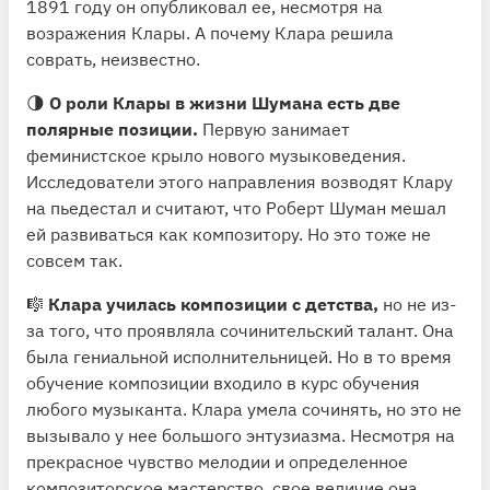
1891 году он опубликовал ее, несмотря на
возражения Клары. А почему Клара решила
соврать, неизвестно.
🌗
О роли Клары в жизни Шумана есть две
полярные позиции.
Первую занимает
феминистское крыло нового музыковедения.
Исследователи этого направления возводят Клару
на пьедестал и считают, что Роберт Шуман мешал
ей развиваться как композитору. Но это тоже не
совсем так.
🎼
Клара училась композиции с детства,
но не из-
за того, что проявляла сочинительский талант. Она
была гениальной исполнительницей. Но в то время
обучение композиции входило в курс обучения
любого музыканта. Клара умела сочинять, но это не
вызывало у нее большого энтузиазма. Несмотря на
прекрасное чувство мелодии и определенное
композиторское мастерство, свое величие она