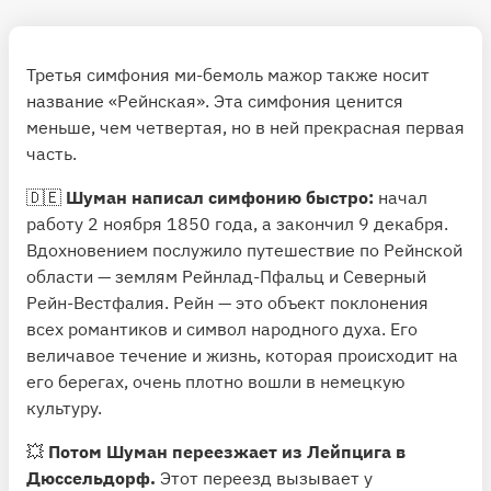
развивать.
🎧
При прослушивании четвертой симфонии с
Третья симфония ми-бемоль мажор также носит
первого раза можно что-то не заметить или не
название «Рейнская». Эта симфония ценится
понять.
Но уже через несколько прослушиваний
меньше, чем четвертая, но в ней прекрасная первая
музыка запоминается, и можно разбираться,
часть.
находить тонкости и оттенки, восхищаться
свежестью и оригинальностью музыкальной мысли
🇩🇪
Шуман написал симфонию быстро:
начал
Шумана.
работу 2 ноября 1850 года, а закончил 9 декабря.
Вдохновением послужило путешествие по Рейнской
Давайте послушаем симфонию и попробуем
области — землям Рейнлад-Пфальц и Северный
оценить ее красоту.
Рейн-Вестфалия. Рейн — это объект поклонения
→ Роберт Шуман. Четвертая симфония ре минор
всех романтиков и символ народного духа. Его
(Мюнхенский филармонический оркестр)
величавое течение и жизнь, которая происходит на
Видеопример
его берегах, очень плотно вошли в немецкую
⏱ Время прослушивания: 32 минуты
культуру.
→ Роберт Шуман. Четвертая симфония ре минор
💥
Потом Шуман переезжает из Лейпцига в
(Кёльнский симфонический оркестр)
Дюссельдорф.
Этот переезд вызывает у