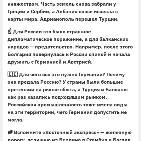
княжеством. Часть земель снова забрали у
Греции и Сербии, а Албания вовсе исчезла с
карты мира. Адрианополь перешел Турции.
☝️
Для России это было страшное
дипломатическое поражение, а для балканских
народов — предательство.
Например, после этого
Болгария повернулась к России спиной и начала
дружить с Германией и Австрией.
🇩🇪 Для чего все это нужно Германии? Почему
она предала Россию? У страны были большие
претензии на рынке сбыта, а Турция и Балканы
как раз казались подходящим рынком.
Российская промышленность тоже имела виды
на эти территории, чего Германия допустить не
могла.
🚞 Вспомните «Восточный экспресс» — железную
дорогу, ведущую из Берлина в Стамбул и Багдад,