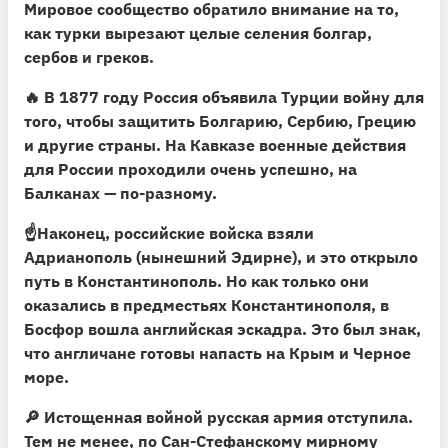
Мировое сообщество обратило внимание на то,
как турки вырезают целые селения болгар,
сербов и греков.
🔥
В 1877 году Россия объявила Турции войну
для
того, чтобы защитить Болгарию, Сербию, Грецию
и другие страны. На Кавказе военные действия
для России проходили очень успешно, на
Балканах — по-разному.
☝️Наконец, российские войска взяли
Адрианополь (нынешний Эдирне), и это открыло
путь в Константинополь. Но как только они
оказались в предместьях Константинополя, в
Босфор вошла английская эскадра. Это был знак,
что англичане готовы напасть на Крым и Черное
море.
🔎 Истощенная войной русская армия отступила.
Тем не менее, по Сан-Стефанскому мирному