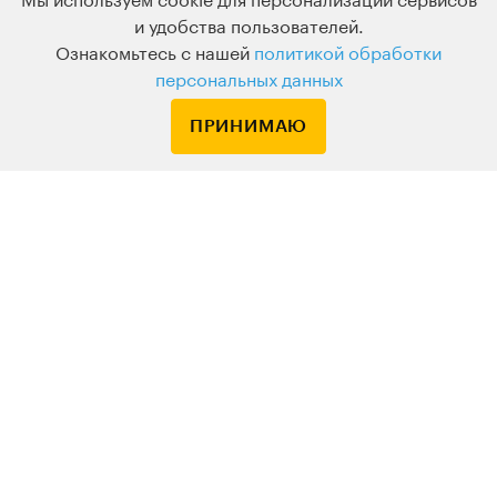
Мы используем cookie для персонализации сервисов
и удобства пользователей.
Ознакомьтесь с нашей
политикой обработки
персональных данных
ПРИНИМАЮ
По вопросам обращайтесь на
HELLO@LEVELVAN.RU
Или по телефону
+7 499 399 32 30
LEVEL ONE
КУРСЫ
ЛЕКТОРЫ
В ПОДАРОК
ВАКАНСИИ
ПОЛЬЗОВАТЕЛЬСКОЕ СОГЛАШЕНИЕ