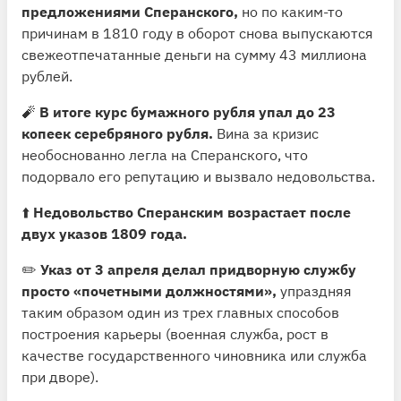
предложениями Сперанского,
но по каким-то
причинам в 1810 году в оборот снова выпускаются
свежеотпечатанные деньги на сумму 43 миллиона
рублей.
🧨
В итоге курс бумажного рубля упал до 23
копеек серебряного рубля.
Вина за кризис
необоснованно легла на Сперанского, что
подорвало его репутацию и вызвало недовольства.
⬆️
Недовольство Сперанским возрастает после
двух указов 1809 года.
✏️
Указ от 3 апреля делал придворную службу
просто «почетными должностями»,
упраздняя
таким образом один из трех главных способов
построения карьеры (военная служба, рост в
качестве государственного чиновника или служба
при дворе).