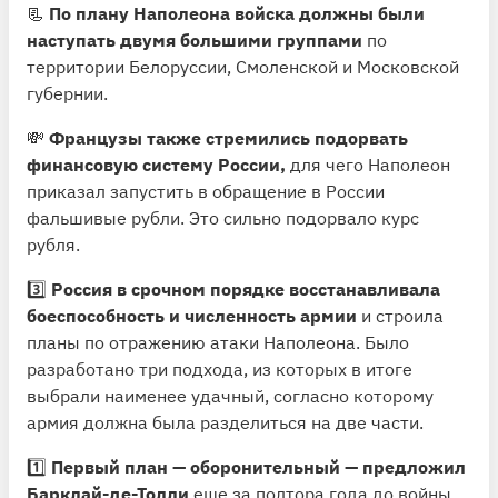
📃
По плану Наполеона войска должны были
наступать двумя большими группами
по
территории Белоруссии, Смоленской и Московской
губернии.
💸
Французы также стремились подорвать
финансовую систему России,
для чего Наполеон
приказал запустить в обращение в России
фальшивые рубли. Это сильно подорвало курс
рубля.
3️⃣
Россия в срочном порядке восстанавливала
боеспособность и численность армии
и строила
планы по отражению атаки Наполеона. Было
разработано три подхода, из которых в итоге
выбрали наименее удачный, согласно которому
армия должна была разделиться на две части.
1️⃣
Первый план — оборонительный — предложил
Барклай-де-Толли
еще за полтора года до войны.