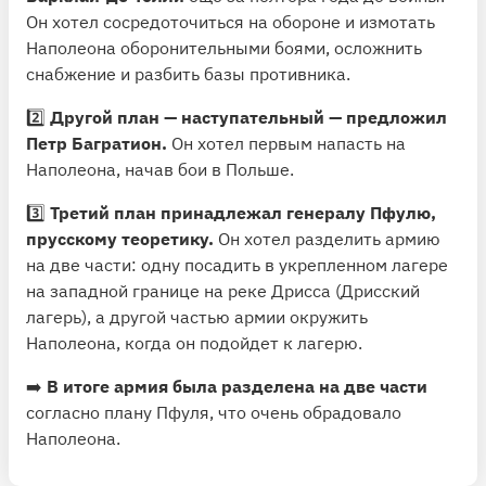
Он хотел сосредоточиться на обороне и измотать
Наполеона оборонительными боями, осложнить
снабжение и разбить базы противника.
2️⃣
Другой план — наступательный — предложил
Петр Багратион.
Он хотел первым напасть на
Наполеона, начав бои в Польше.
3️⃣
Третий план принадлежал генералу Пфулю,
прусскому теоретику.
Он хотел разделить армию
на две части: одну посадить в укрепленном лагере
на западной границе на реке Дрисса (Дрисский
лагерь), а другой частью армии окружить
Наполеона, когда он подойдет к лагерю.
➡️
В итоге армия была разделена на две части
согласно плану Пфуля, что очень обрадовало
Наполеона.