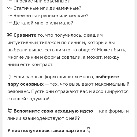
〰️ Плоские или объемные?
〰️ Статичные или динамичные?
〰️ Элементы крупные или мелкие?
〰️ Деталей много или мало?
🔀
Сравните
то, что получилось, с вашим
интуитивным типажом по линиям, который вы
выбрали выше. Есть ли что-то общее? Может быть,
многие линии и формы совпали, а может, между
ними есть контраст.
🍢 Если разных форм слишком много,
выберите
пару основных
— тех, что вызывают максимальный
резонанс. Пусть они отражают вас и ассоциируются
с вашей задумкой.
🔙
Вспомните свою исходную идею
— как формы и
линии взаимодействуют с ней?
У нас получилась такая картина
👇