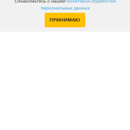
Узнавайте о новых курсах и лекциях первым
Ознакомьтесь с нашей
политикой обработки
персональных данных
ПРИНИМАЮ
По вопросам обращайтесь на
HELLO@LEVELVAN.RU
Или по телефону
+7 499 399 32 30
LEVEL ONE
КУРСЫ
ЛЕКТОРЫ
В ПОДАРОК
ВАКАНСИИ
ПОЛЬЗОВАТЕЛЬСКОЕ СОГЛАШЕНИЕ