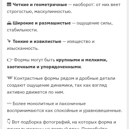
🎹
Четкие и геометричные
— наоборот: от них веет
строгостью, маскулинностью.
🌄
Широкие и размашистые
— ощущение силы,
стабильности.
🦩
Тонкие и извилистые
— изящество и
изысканность.
👉 Формы могут быть
крупными и мелкими,
хаотичными и упорядоченными
.
➿ Контрастные формы рядом и дробные детали
создают ощущение динамики, так как взгляд
активно движется по ним.
〰️ Более монолитные и лаконичные
воспринимаются как спокойные и уравновешенные.
👇 Вот подборка фотографий, на которых форма и
линии выведены на первый план. Попробуйте