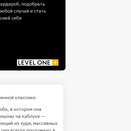
гардероб, подобрать
любой случай и стать
сией себя
енной классике.
оба, в котором она
ильоны на каблуке —
тоящий из худи, массивных
 они всегда продуманы в