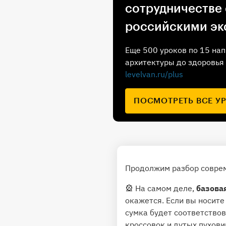
сотрудничестве
российскими эк
Еще 500 уроков по 15 нап
архитектуры до здоровья 
levelvan.ru/plus
ПОСМОТРЕТЬ ВСЕ У
Продолжим разбор соврем
🎡 На самом деле,
базова
окажется. Если вы носите
сумка будет соответствов
кроссовок и дутых пухови