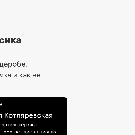
ссика
рдеробе.
ка и как ее
А
я Котляревская
оздатель сервиса
e. Помогает дистанционно