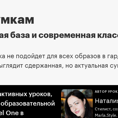
умкам
я база и современная кла
а не подойдет для всех образов в га
ыглядит сдержанная, но актуальная сум
АВТОР УРОК
активных уроков,
Натали
 образовательной
Стилист, с
l One в
Marla.Styl