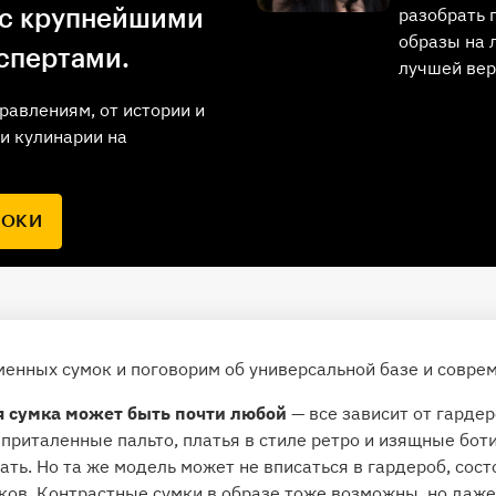
разобрать 
 с крупнейшими
образы на 
спертами.
лучшей вер
равлениям, от истории и
и кулинарии на
РОКИ
енных сумок и поговорим об универсальной базе и соврем
я сумка может быть почти любой
— все зависит от гардер
 приталенные пальто, платья в стиле ретро и изящные бот
ать. Но та же модель может не вписаться в гардероб, сос
ков. Контрастные сумки в образе тоже возможны, но даже