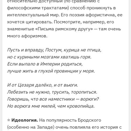
относительно доступный (по сравнению с
философскими трактатами) способ проникнуть в
интеллектуальный мир. Его поэзия афористична, ее
хочется цитировать. Посмотрите, например, его
знаменитые «Письма римскому другу» — там очень
много афоризмов.
Пусть и вправду, Постум, курица не птица,
но с куриными мозгами хватишь горя.
Если выпало в Империи родиться,
лучше жить в глухой провинции у моря.
И от Цезаря далёко, и от вьюги.
Лебезить не нужно, трусить, торопиться.
Говоришь, что все наместники — ворюги?
Но ворюга мне милей, чем кровопийца.
⭐️
Идеология.
На популярность Бродского
(особенно на Западе) очень повлияла его история с