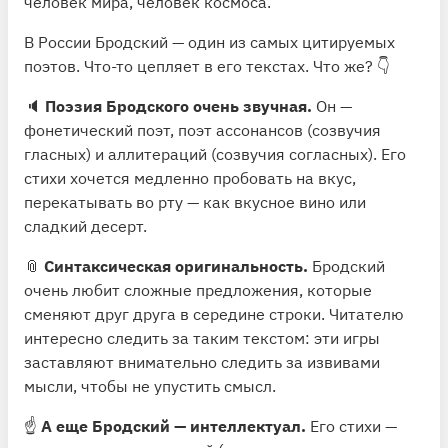
человек мира, человек космоса.
В России Бродский — один из самых цитируемых
поэтов. Что-то цепляет в его текстах. Что же? 👇
🔈
Поэзия Бродского очень звучная.
Он —
фонетический поэт, поэт ассонансов (созвучия
гласных) и аллитераций (созвучия согласных). Его
стихи хочется медленно пробовать на вкус,
перекатывать во рту — как вкусное вино или
сладкий десерт.
📎
Синтаксическая оригинальность.
Бродский
очень любит сложные предложения, которые
сменяют друг друга в середине строки. Читателю
интересно следить за таким текстом: эти игры
заставляют внимательно следить за извивами
мысли, чтобы не упустить смысл.
☝️
А еще Бродский — интеллектуал.
Его стихи —