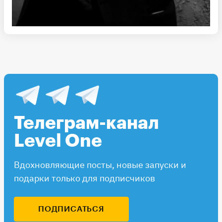
Телеграм-канал
Level One
Вдохновляющие посты, новые запуски и
подарки только для подписчиков
ПОДПИСАТЬСЯ