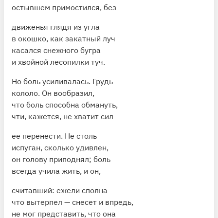
остывшем примостился, без
движенья глядя из угла
в окошко, как закатный луч
касался снежного бугра
и хвойной лесопилки туч.
Но боль усиливалась. Грудь
кололо. Он вообразил,
что боль способна обмануть,
чти, кажется, не хватит сил
ее перенести. Не столь
испуган, сколько удивлен,
он голову приподнял; боль
всегда учила жить, и он,
считавший: ежели сполна
что вытерпел — снесет и впредь,
не мог представить, что она