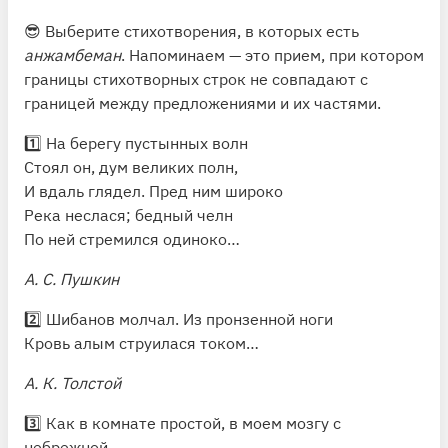
😎 Выберите стихотворения, в которых есть
🧐
Мы видим уже упомянутый нами сложный
анжамбеман
. Напоминаем — это прием, при котором
синтаксис Бродского.
Интересно, например,
границы стихотворных строк не совпадают с
разгадать фразу «В доверчивости, чьи плоды
границей между предложениями и их частями.
теперь он пожинал, виня себя, он зачерпнул воды и
впился в телогрейку ртом». Виня себя в
1️⃣ На берегу пустынных волн
доверчивости? Или зачерпнул воды в
Стоял он, дум великих полн,
доверчивости? От этого зависит и интонация
И вдаль глядел. Пред ним широко
чтения, и смысл.
Река неслася; бедный челн
По ней стремился одиноко…
А. С. Пушкин
2️⃣ Шибанов молчал. Из пронзенной ноги
Кровь алым струилася током…
А. К. Толстой
3️⃣ Как в комнате простой, в моем мозгу с
небрежной