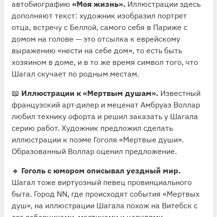
автобиографию
«Моя жизнь».
Иллюстрации здесь
дополняют текст: художник изобразил портрет
отца, встречу с Беллой, самого себя в Париже с
домом на голове — это отсылка к еврейскому
выражению «нести на себе дом», то есть быть
хозяином в доме, и в то же время символ того, что
Шагал скучает по родным местам.
📖
Иллюстрации к «Мертвым душам».
Известный
французский арт-дилер и меценат Амбруаз Воллар
любил технику офорта и решил заказать у Шагала
серию работ. Художник предложил сделать
иллюстрации к поэме Гоголя «Мертвые души».
Образованный Воллар оценил предложение.
🔸
Гоголь с юмором описывал уездный мир.
Шагал тоже виртуозный певец провинциального
быта. Город NN, где происходят события «Мертвых
душ», на иллюстрации Шагала похож на Витебск с
его заборчиками, мостиками и церквями.