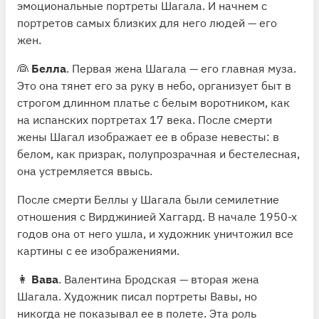
эмоциональные портреты Шагала. И начнем с
портретов самых близких для него людей — его
жен.
👰
Белла
. Первая жена Шагала — его главная муза.
Это она тянет его за руку в небо, организует быт в
строгом длинном платье с белым воротником, как
на испанских портретах 17 века. После смерти
жены Шагал изображает ее в образе невесты: в
белом, как призрак, полупрозрачная и бестелесная,
она устремляется ввысь.
После смерти Беллы у Шагала были семилетние
отношения с Вирджинией Хаггард. В начале 1950-х
годов она от него ушла, и художник уничтожил все
картины с ее изображениями.
👩
Вава
. Валентина Бродская — вторая жена
Шагала. Художник писал портреты Вавы, но
никогда не показывал ее в полете. Эта роль