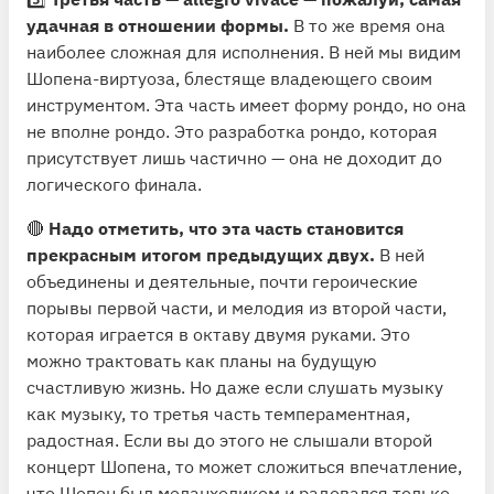
удачная в отношении формы.
В то же время она
наиболее сложная для исполнения. В ней мы видим
Шопена-виртуоза, блестяще владеющего своим
инструментом. Эта часть имеет форму рондо, но она
не вполне рондо. Это разработка рондо, которая
присутствует лишь частично — она не доходит до
логического финала.
🔴
Надо отметить, что эта часть становится
прекрасным итогом предыдущих двух.
В ней
объединены и деятельные, почти героические
порывы первой части, и мелодия из второй части,
которая играется в октаву двумя руками. Это
можно трактовать как планы на будущую
счастливую жизнь. Но даже если слушать музыку
как музыку, то третья часть темпераментная,
радостная. Если вы до этого не слышали второй
концерт Шопена, то может сложиться впечатление,
что Шопен был меланхоликом и радовался только