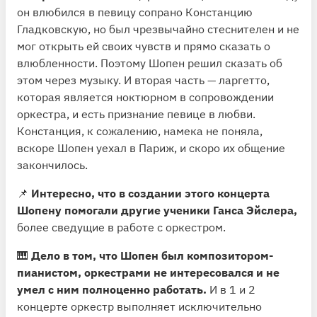
он влюбился в певицу сопрано Констанцию
Гладковскую, но был чрезвычайно стеснителен и не
мог открыть ей своих чувств и прямо сказать о
влюбленности. Поэтому Шопен решил сказать об
этом через музыку. И вторая часть — ларгетто,
которая является ноктюрном в сопровождении
оркестра, и есть признание певице в любви.
Констанция, к сожалению, намека не поняла,
вскоре Шопен уехал в Париж, и скоро их общение
закончилось.
📌
Интересно, что в создании этого концерта
Шопену помогали другие ученики Ганса Эйслера,
более сведущие в работе с оркестром.
🎹
Дело в том, что Шопен был композитором-
пианистом, оркестрами не интересовался и не
умел с ним полноценно работать.
И в 1 и 2
концерте оркестр выполняет исключительно