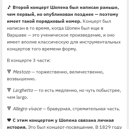
🎵
Второй концерт Шопена был написан раньше,
чем первый, но опубликован позднее — поэтому
имеет такой порядковый номер.
Концерт был
написан в то время, когда Шопен был еще в
Варшаве — это ученическое произведение, и оно
имеет вполне классическую для инструментальных
концертов того времени форму.
В концерте 3 части:
🔻
Mestozo
— торжественно, величественно,
возвышенно.
🔻
Larghetto
— то есть медленно, но чуть побыстрее,
чем largo.
🔻
Allegro vivace
— бравурная, стремительная часть.
🖤
С этим концертом у Шопена связана личная
история.
Это был концерт-посвящение. В 1829 году