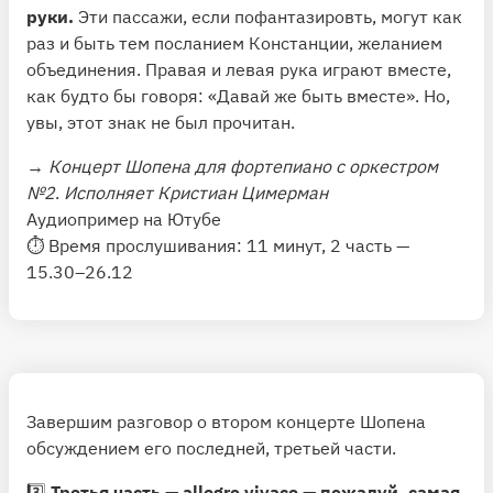
руки.
Эти пассажи, если пофантазировть, могут как
раз и быть тем посланием Констанции, желанием
объединения. Правая и левая рука играют вместе,
как будто бы говоря: «Давай же быть вместе». Но,
увы, этот знак не был прочитан.
→
Концерт Шопена для фортепиано с оркестром
№2
.
Исполняет Кристиан Цимерман
Аудиопример на Ютубе
⏱ Время прослушивания: 11 минут, 2 часть —
15.30–26.12
Завершим разговор о втором концерте Шопена
обсуждением его последней, третьей части.
3️⃣
Третья часть — allegro vivace — пожалуй, самая