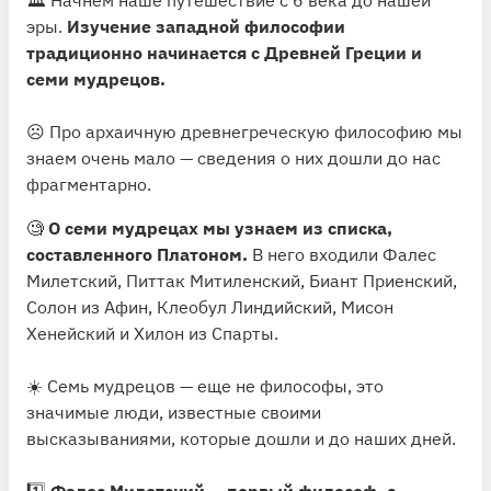
эры.
Изучение западной философии
традиционно начинается с Древней Греции и
семи мудрецов.
☹ Про архаичную древнегреческую философию мы
знаем очень мало — сведения о них дошли до нас
фрагментарно.
🧐
О семи мудрецах мы узнаем из списка,
составленного Платоном.
В него входили Фалес
Милетский, Питтак Митиленский, Биант Приенский,
Солон из Афин, Клеобул Линдийский, Мисон
Хенейский и Хилон из Спарты.
☀️ Семь мудрецов — еще не философы, это
значимые люди, известные своими
высказываниями, которые дошли и до наших дней.
1️⃣
Фалес Милетский — первый философ, с