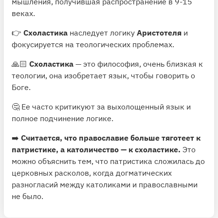
мышления, получившая распространение в 9-15
веках.
👉
Схоластика
наследует логику
Аристотеля
и
фокусируется на теологических проблемах.
🙏🏻
Схоластика
— это философия, очень близкая к
теологии, она изобретает язык, чтобы говорить о
Боге.
🤔 Ее часто критикуют за выхолощенный язык и
полное подчинение логике.
➡️
Считается, что православие больше тяготеет к
патристике, а католичество — к схоластике.
Это
можно объяснить тем, что патристика сложилась до
церковных расколов, когда догматических
разногласий между католиками и православными
не было.