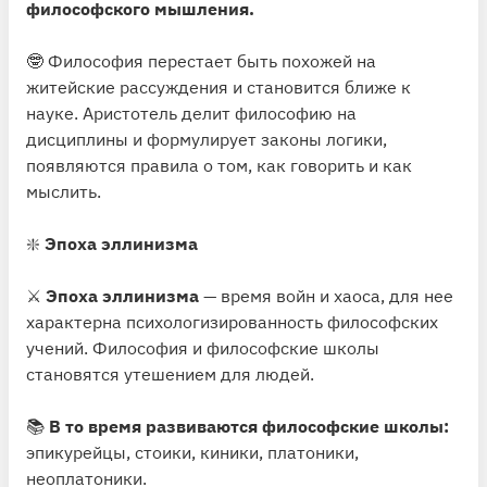
философского мышления.
🤓 Философия перестает быть похожей на
житейские рассуждения и становится ближе к
науке. Аристотель делит философию на
дисциплины и формулирует законы логики,
появляются правила о том, как говорить и как
мыслить.
❇️
Эпоха эллинизма
⚔️
Эпоха эллинизма
— время войн и хаоса, для нее
характерна психологизированность философских
учений. Философия и философские школы
становятся утешением для людей.
📚
В то время развиваются философские школы:
эпикурейцы, стоики, киники, платоники,
неоплатоники.