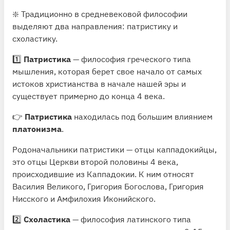
❇️ Традиционно в средневековой философии
выделяют два направления: патристику и
схоластику.
1️⃣
Патристика
— философия греческого типа
мышления, которая берет свое начало от самых
истоков христианства в начале нашей эры и
существует примерно до конца 4 века.
👉
Патристика
находилась под большим влиянием
платонизма
.
Родоначальники патристики — отцы каппадокийцы,
это отцы Церкви второй половины 4 века,
происходившие из Каппадокии. К ним относят
Василия Великого, Григория Богослова, Григория
Нисского и Амфилохия Иконийского.
2️⃣
Схоластика
— философия латинского типа