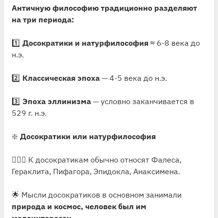
Античную философию традиционно разделяют
на три периода:
1️⃣
Досократики и натурфилософия ≈
6-8 века до
н.э.
2️⃣
Классическая эпоха
— 4-5 века до н.э.
3️⃣
Эпоха эллинизма
— условно заканчивается в
529 г. н.э.
❇️
Досократики или натурфилософия
💁🏻‍♂️ К досократикам обычно относят Фалеса,
Гераклита, Пифагора, Эпидокла, Анаксимена.
🌟 Мысли досократиков в основном занимали
природа и космос, человек был им
малоинтересен
.