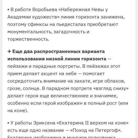
▪️ В работе Воробьева «Набережная Невы у
Академии художеств» линия горизонта занижена,
поэтому сфинксы на пьедесталах приобретают
монументальность, загадочность и
торжественность.
➕
Еще два распространенных варианта
использования низкой линии горизонта
—
пейзажи и парадные портреты. В пейзажах этот
прием делает акцент на небе — помогает
сосредоточить внимание на закате, игре облаков,
грозе, солнце. В парадном портрете «взгляд снизу»
делает героя еще величественнее и значимее,
особенно если герой изображен в полный рост (или
на коне).
▪️ У работы Эриксена «Екатерина II верхом на коне»
есть еще одно название — «Поход на Петергоф».
Екатерина изображена в мундире полковника