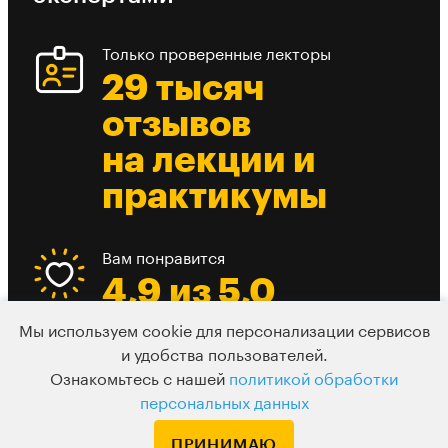
Только проверенные лекторы
29 тысяч
отзывов
на лекции и
практикумы
Вам понравится
4,9 из 5,0
средний рейтинг
Мы используем cookie для персонализации сервисов
лекции
и удобства пользователей.
Ознакомьтесь с нашей
политикой обработки
персональных данных
Есть из чего выбрать
ПРИНИМАЮ