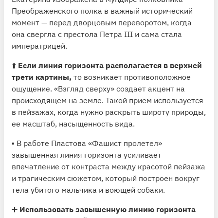
Преображенского полка в важный исторический
момент — перед дворцовым переворотом, когда
она свергла с престола Петра III и сама стала
императрицей.
⬆️
Если линия горизонта располагается в верхней
трети картины,
то возникает противоположное
ощущение. «Взгляд сверху» создает акцент на
происходящем на земле. Такой прием используется
в пейзажах, когда нужно раскрыть широту природы,
ее масштаб, насыщенность вида.
▪️ В работе Пластова «Фашист пролетел»
завышенная линия горизонта усиливает
впечатление от контраста между красотой пейзажа
и трагическим сюжетом, который построен вокруг
тела убитого мальчика и воющей собаки.
➕
Использовать завышенную линию горизонта