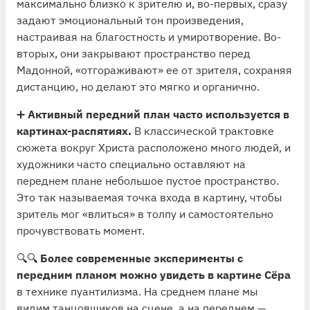
максимально близко к зрителю и, во-первых, сразу
задают эмоциональный тон произведения,
настраивая на благостность и умиротворение. Во-
вторых, они закрывают пространство перед
Мадонной, «отгораживают» ее от зрителя, сохраняя
дистанцию, но делают это мягко и органично.
➕
Активный передний план часто используется в
картинах-распятиях.
В классической трактовке
сюжета вокруг Христа расположено много людей, и
художники часто специально оставляют на
переднем плане небольшое пустое пространство.
Это так называемая точка входа в картину, чтобы
зритель мог «влиться» в толпу и самостоятельно
прочувствовать момент.
🔍🔍
Более современные эксперименты с
передним планом можно увидеть в картине Сёра
в технике пуантилизма. На среднем плане мы
видим танцовщиков на сцене, а на переднем —