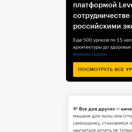
платформой Leve
сотрудничестве
российскими эк
Еще 500 уроков по 15 нап
архитектуры до здоровья 
levelvan.ru/plus
ПОСМОТРЕТЬ ВСЕ У
💸
Все для других — ниче
машине для папы или отп
самооценку, становимся л
научиться хотеть не тольк