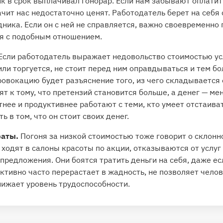
к в срок выплачивал гонорар. Если нам забывают оплатить
чит нас недостаточно ценят. Работодатель берет на себ
дника. Если он с ней не справляется, важно своевременно 
ся с подобным отношением.
Если работодатель выражает недовольство стоимостью услу
и торгуется, не стоит перед ним оправдываться и тем бол
овокацию будет разъяснение того, из чего складывается 
т к тому, что претензий становится больше, а денег — ме
нее и продуктивнее работают с теми, кто умеет отстаиват
 в том, что он стоит своих денег.
раты.
Погоня за низкой стоимостью тоже говорит о склон
 ходят в салоны красоты по акции, отказываются от услуг
предложения. Они боятся тратить деньги на себя, даже е
тивно часто перерастает в жадность, не позволяет челов
нижает уровень трудоспособности.