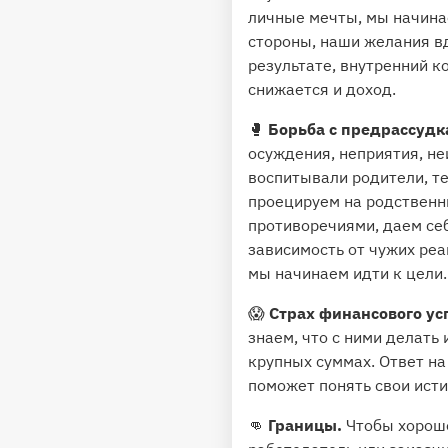
личные мечты, мы начина
стороны, наши желания вд
результате, внутренний к
снижается и доход.
🥊
Борьба с предрассудк
осуждения, неприятия, не
воспитывали родители, т
проецируем на родственн
противоречиями, даем себ
зависимость от чужих реа
мы начинаем идти к цели.
😱
Страх финансового ус
знаем, что с ними делать 
крупных суммах. Ответ на
поможет понять свои исти
👊
Границы.
Чтобы хорошо