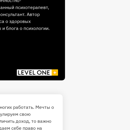
личностно-
анный психотерапевт,
онсультант. Автор
са о здоровых
 и блога о психологии.
ногих работать. Мечты о
гулируем свою
личить доход, то важно
 даем себе право на