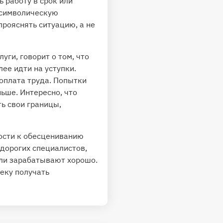
 работу в срок или
я символическую
прояснять ситуацию, а не
ги, говорит о том, что
ее идти на уступки.
оплата труда. Попытки
ньше. Интересно, что
ь свои границы,
ности к обесцениванию
 дорогих специалистов,
сли зарабатывают хорошо.
еку получать