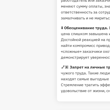
работодатель или заказчи
меняют сумму оплаты, зна
ответственность за сотру
замалчивать и не мирить
⬇️
Обесценивание труда.
цена слишком завышена ил
Достойной реакцией на пр
найти компромисс приводя
«сложные» заказчики охот
демонстрирует уверенность
💅🏽
Запрет на личные т
чужого труда. Такие люди
находят самые выгодные 
Стремление тратить эффек
удовольствие от жизни, с