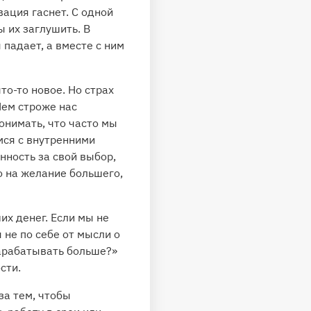
ация гаснет. С одной
ы их заглушить. В
падает, а вместе с ним
то-то новое. Но страх
Чем строже нас
онимать, что часто мы
мся с внутренними
нность за свой выбор,
о на желание большего,
их денег. Если мы не
 не по себе от мысли о
зарабатывать больше?»
сти.
за тем, чтобы