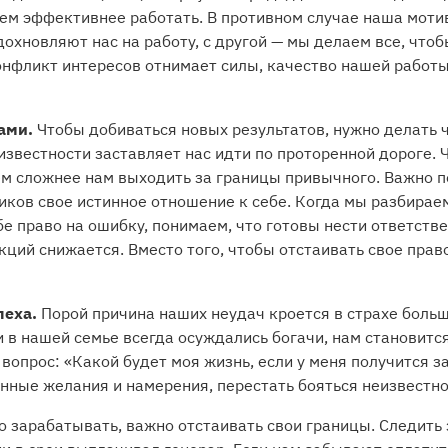
ем эффективнее работать. В противном случае наша мотив
охновляют нас на работу, с другой — мы делаем все, чтоб
онфликт интересов отнимает силы, качество нашей работы 
ами.
Чтобы добиваться новых результатов, нужно делать ч
известности заставляет нас идти по проторенной дороге. 
ем сложнее нам выходить за границы привычного. Важно п
иков свое истинное отношение к себе. Когда мы разбирае
е право на ошибку, понимаем, что готовы нести ответстве
кций снижается. Вместо того, чтобы отстаивать свое прав
пеха.
Порой причина наших неудач кроется в страхе больш
и в нашей семье всегда осуждались богачи, нам становится
 вопрос: «Какой будет моя жизнь, если у меня получится 
нные желания и намерения, перестать бояться неизвестно
 зарабатывать, важно отстаивать свои границы. Следить 