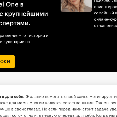
Психолог, 
l One в
ориентиров
семейный к
 с крупнейшими
онлайн-кур
спертами.
отношениях
равлениям, от истории и
и кулинарии на
РОКИ
го для себя.
Желание помогать своей семье мотивирует м
уске для мамы многим кажутся естественными. Так мы ре
учше в своих глазах. Но если перед нами стоит задача уве
о для кого-то, но и, в первую очередь, для себя. Когда мы