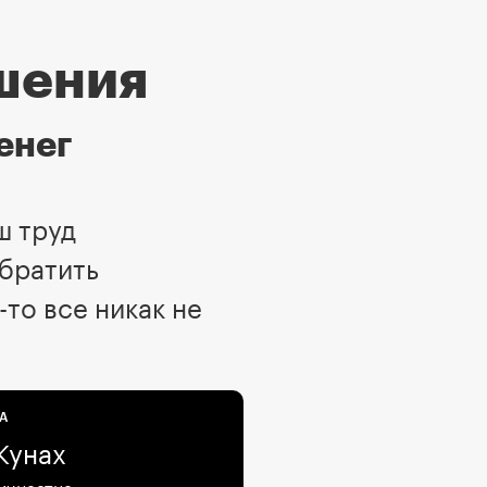
ошения
енег
ш труд
обратить
-то все никак не
А
Кунах