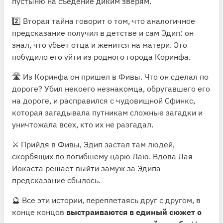
пустыню на съедение диким зверям.
2️⃣ Вторая тайна говорит о том, что аналогичное
предсказание получил в детстве и сам Эдип: он
знал, что убьет отца и женится на матери. Это
побудило его уйти из родного города Коринфа.
🛣 Из Коринфа он пришел в Фивы. Что он сделал по
дороге? Убил некоего незнакомца, обругавшего его
на дороге, и расправился с чудовищной Сфинкс,
которая загадывала путникам сложные загадки и
уничтожала всех, кто их не разгадал.
⚔️ Прийдя в Фивы, Эдип застал там людей,
скорбящих по погибшему царю Лаю. Вдова Лая
Иокаста решает выйти замуж за Эдипа —
предсказание сбылось.
🔮 Все эти истории, переплетаясь друг с другом, в
конце концов
выстраиваются в единый сюжет о