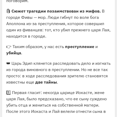
поговорим.
🗿
Сюжет трагедии позаимствован из мифов.
В
городе Фивы — мор. Люди гибнут по воле бога
Аполлона из-за преступления, которое совершил
один из фиванцев: тот, кто убил прежнего царя Лая,
находится в городе.
👉 Таким образом, у нас есть
преступление
и
убийца
.
👑 Царь Эдип клянется расследовать дело и изгнать
из города виновного в преступлении. Но не все так
просто: в ходе расследования зрителю становятся
известны еще
две тайны
.
1️⃣ Первая гласит: некогда царице Иокасте, жене
царя Лая, было предсказано, что ее сыну суждено
убить отца и жениться на собственной матери.
После этого Иокаста и Лай велели отнести сына в