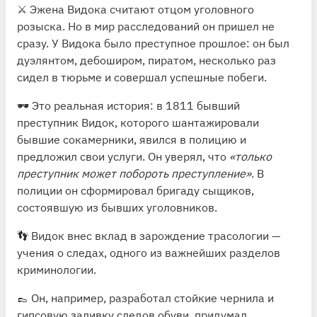
⚔️ Эжена Видока считают отцом уголовного
розыска. Но в мир расследований он пришел не
сразу. У Видока было преступное прошлое: он был
дуэлянтом, дебоширом, пиратом, несколько раз
сидел в тюрьме и совершал успешные побеги.
🕶 Это реальная история: в 1811 бывший
преступник Видок, которого шантажировали
бывшие сокамерники, явился в полицию и
предложил свои услуги. Он уверял, что
«только
преступник может побороть преступление»
. В
полиции он сформировал бригаду сыщиков,
состоявшую из бывших уголовников.
👣 Видок внес вклад в зарождение трасологии —
учения о следах, одного из важнейших разделов
криминологии.
👞 Он, например, разработал стойкие чернила и
гипсовую заливку следов обуви, придумал