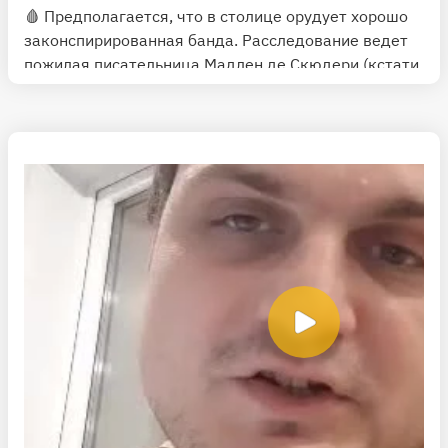
🩸 Предполагается, что в столице орудует хорошо
законспирированная банда. Расследование ведет
пожилая писательница Мадлен де Скюдери (кстати,
реальное лицо).
🧪 Эта повесть предвосхитила не только
детективный жанр, но и жанр триллера. Говорят, ее
отголоски можно встретить даже в «Парфюмере»
Патрика Зюскинда. Правда, у Гофмана убийцей
оказывается не парфюмер, а представитель
другой, не менее интересной профессии... Не будем
раскрывать все карты😉