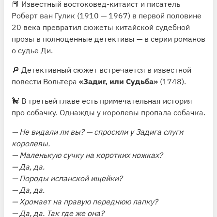
📕 Известный востоковед-китаист и писатель
Роберт ван Гулик (1910 — 1967) в первой половине
20 века превратил сюжеты китайской судебной
прозы в полноценные детективы — в серии романов
о
судье Ди
.
🔎 Детективный сюжет встречается в известной
повести Вольтера
«Задиг, или Судьба»
(1748).
🐩 В третьей главе есть примечательная история
про собачку. Однажды у королевы пропала собачка.
— Не видали ли вы? — спросили у Задига слуги
королевы.
— Маленькую сучку на коротких ножках?
— Да, да.
— Породы испанской ищейки?
— Да, да.
— Хромает на правую переднюю лапку?
— Да, да. Так где же она?