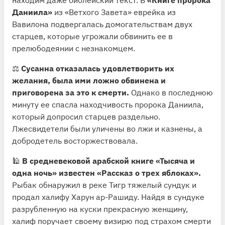
Даниила»
из «Ветхого Завета» еврейка из
Вавилона подвергалась домогательствам двух
старцев, которые угрожали обвинить ее в
прелюбодеянии с незнакомцем.
⚖️
Сусанна отказалась удовлетворить их
желания, была ими ложно обвинена и
приговорена за это к смерти.
Однако в последнюю
минуту ее спасла находчивость пророка Даниила,
который допросил старцев раздельно.
Лжесвидетели были уличены во лжи и казнены, а
добродетель восторжествовала.
🕌
В средневековой арабской книге «Тысяча и
одна ночь» известен «Рассказ о трех яблоках».
Рыбак обнаружил в реке Тигр тяжелый сундук и
продал халифу Харун ар-Рашиду. Найдя в сундуке
разрубленную на куски прекрасную женщину,
халиф поручает своему визирю под страхом смерти