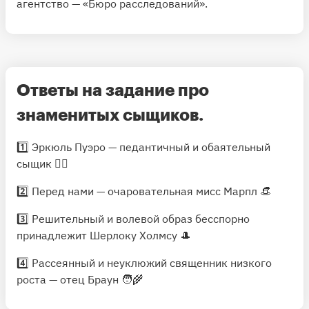
агентство — «Бюро расследований».
Ответы на задание про
знаменитых сыщиков.
1️⃣ Эркюль Пуэро — педантичный и обаятельный
сыщик 🕵️‍♂️
2️⃣ Перед нами — очаровательная мисс Марпл 👒
3️⃣ Решительный и волевой образ бесспорно
принадлежит Шерлоку Холмсу 🎩
4️⃣ Рассеянный и неуклюжий священник низкого
роста — отец Браун 🧑‍🌾