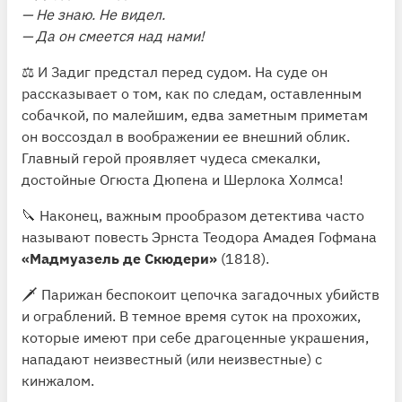
— Не знаю. Не видел.
— Да он смеется над нами!
⚖️ И Задиг предстал перед судом. На суде он
рассказывает о том, как по следам, оставленным
собачкой, по малейшим, едва заметным приметам
он воссоздал в воображении ее внешний облик.
Главный герой проявляет чудеса смекалки,
достойные Огюста Дюпена и Шерлока Холмса!
🔪 Наконец, важным прообразом детектива часто
называют повесть Эрнста Теодора Амадея Гофмана
«Мадмуазель де Скюдери»
(1818).
🗡 Парижан беспокоит цепочка загадочных убийств
и ограблений. В темное время суток на прохожих,
которые имеют при себе драгоценные украшения,
нападают неизвестный (или неизвестные) с
кинжалом.