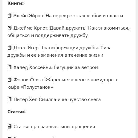
👺
Агрессивное поведение — это разновидность
Книги:
защитной реакции.
Если расставание вызывает в
человеке сильную тревогу и боль, он старается
📕 Элейн Эйрон.
На перекрестках любви и власти
обесценить все, что имело для него высокую
📕 Джеймс Крист.
Давай дружить! Как знакомиться,
значимость. Таким образом он защищается от
общаться и поддерживать дружбу
чувств.
📕 Джен Ягер.
Трансформации дружбы. Сила
дружбы и ее изменения в течение жизни
📕 Халед Хоссейни.
Бегущий за ветром
📕 Фэнни Флэгг.
Жареные зеленые помидоры в
кафе «Полустанок»
📕 Питер Хег.
Смилла и ее чувство снега
Статьи:
📘
Статья
про разные типы прощения