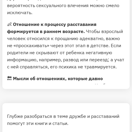
вероятность сексуального влечения можно смело
исключать.
👶
Отношение к процессу расставания
формируется в раннем возрасте.
Чтобы взрослый
человек относился к прощанию адекватно, важно
не «проскакивать» через этот этап в детстве. Если
родители не скрывают от ребенка негативную
информацию, например, развод или переезд; а учат
с ней справляться, его психика не травмируется.
🔙
Мысли об отношениях, которые давно
завершились, тянут человека назад.
Чтобы этого
не происходило, важно разбираться со своими
эмоциями в моменте. Разрешая себе горевать,
человек избавляется от негатива. Тот, кто держит
свою боль внутри, надолго застревает в ситуации,
Глубже разобраться в теме дружбе и расставаний
которая его ранила.
помогут эти книги и статьи.