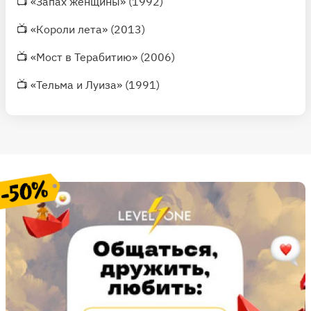
📺
«Запах женщины»
(1992)
📺
«Короли лета»
(2013)
📺
«Мост в Терабитию»
(2006)
📺
«Тельма и Луиза»
(1991)