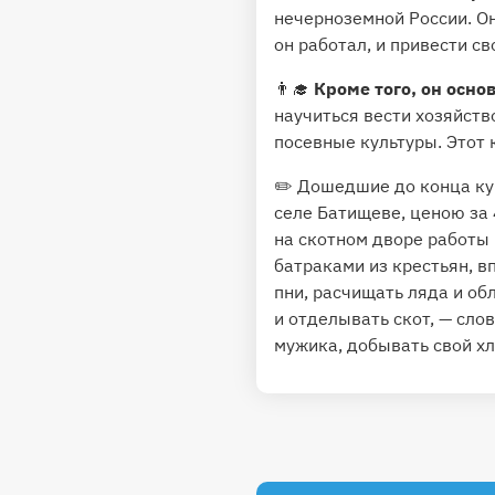
нечерноземной России. О
он работал, и привести св
👨‍🎓
Кроме того, он осно
научиться вести хозяйств
посевные культуры. Этот 
✏️ Дошедшие до конца ку
селе Батищеве, ценою за 
на скотном дворе работы в
батраками из крестьян, в
пни, расчищать ляда и обл
и отделывать скот, — сло
мужика, добывать свой хл