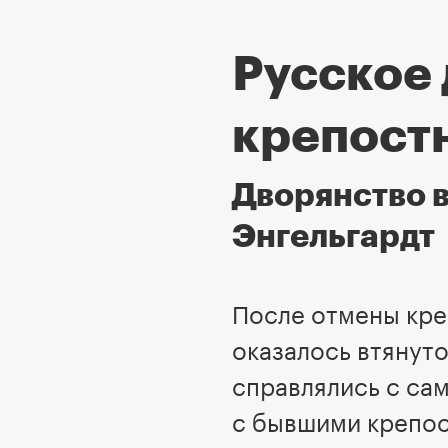
Русское
крепост
Дворянство в
Энгельгардт
После отмены кре
оказалось втянут
справлялись с са
с бывшими крепо