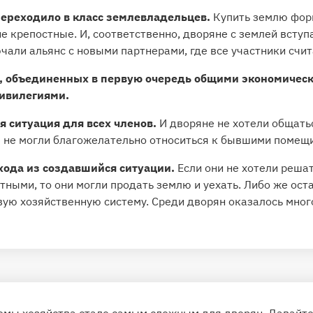
переходило в класс землевладельцев.
Купить землю форм
 крепостные. И, соответственно, дворяне с землей вступа
чали альянс с новыми партнерами, где все участники счи
, объединенных в первую очередь общими экономическ
ивилегиями.
 ситуация для всех членов.
И дворяне не хотели общать
е не могли благожелательно относиться к бывшими помещ
хода из создавшийся ситуации.
Если они не хотели реша
тными, то они могли продать землю и уехать. Либо же оста
ую хозяйственную систему. Среди дворян оказалось много