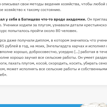
н описывал свои методы ведения хозяйства, чтобы любой 
ое хозяйство к такому состоянию.
вал у себя в Батищево что-то вроде академии.
Он пригла
о. Ученики ходили за плугом, узнавали детали крестьянско
курс попыталось пройти около 80 человек.
рса даже получали диплом, в котором значилось что учен
45 рублей в год, на моих, Энгельгардта харчах и исполнял
полне хорошо, добросовестно, усердно [...] работая в теч
полне хорошо заучил все сельские работы. Он умеет разд
оги, пахать плугом, косой, скородить, косить, убирать сено
вом, может исполнять все сельские работы и собственным
еб».