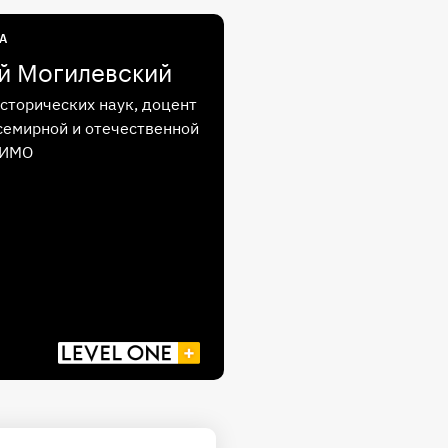
А
й Могилевский
сторических наук, доцент
емирной и отечественной
ГИМО