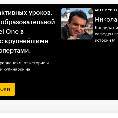
АВТОР УРОК
активных уроков,
Никола
 образовательной
Кандидат и
l One в
кафедры вс
истории М
 с крупнейшими
спертами.
равлениям, от истории и
и кулинарии на
РОКИ