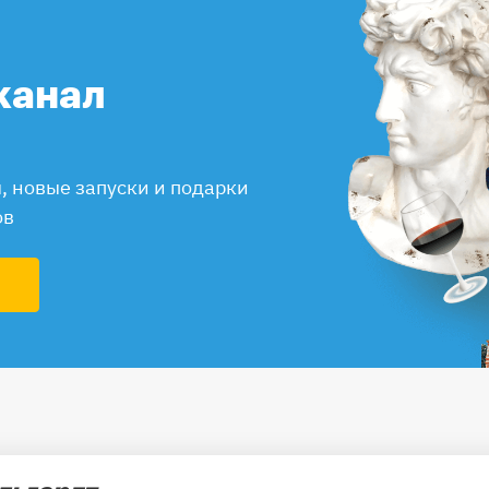
канал
 новые запуски и подарки
ов