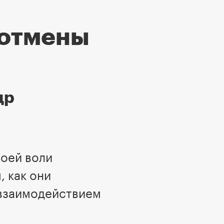
 отмены
др
воей воли
 как они
 взаимодействием