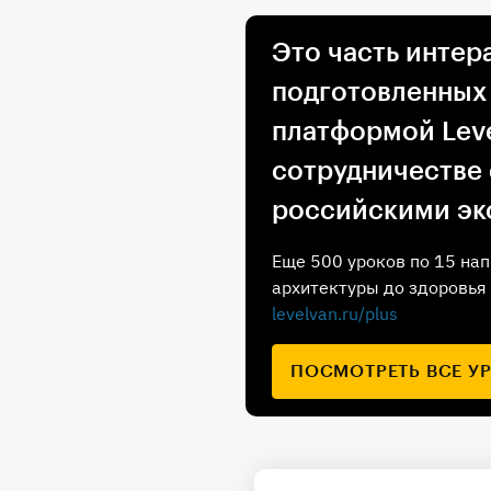
Это часть интер
подготовленных
платформой Leve
сотрудничестве
российскими эк
Еще 500 уроков по 15 нап
архитектуры до здоровья 
levelvan.ru/plus
ПОСМОТРЕТЬ ВСЕ У