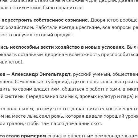
емы хозяйства стало самым сложным для дворян. Давайте
 как с этим можно было справиться.
перестроить собственное сознание.
Дворянство вообще
я хозяйством. Работали всегда крестьяне, все вопросы р
росто получал готовый продукт.
лись неспособны вести хозяйство в новых условиях.
Были
казать остальным дворянам возможность приспособиться 
ьшинство).
ов — Александр Энгельгардт,
русский ученый, обществен
ищево (Смоленская губерния), где он попытался выстроит
здить по своим владениям, общаться с работниками, вникат
й системы (чередования озимых, яровых культур и пара) 
вал поля льном, потому что тот давал питательные веществ
м на месте льна сеял рожь, которая давала хороший уро
ой травой, чтобы там пасся домашний скот.
дта стало примером
сначала окрестным землевладельцам, 