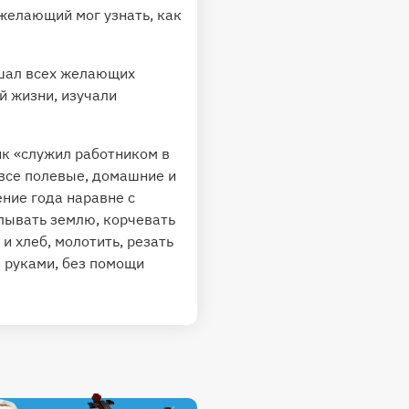
желающий мог узнать, как
шал всех желающих
й жизни, изучали
ик «служил работником в
 все полевые, домашние и
ение года наравне с
елывать землю, корчевать
 и хлеб, молотить, резать
и руками, без помощи