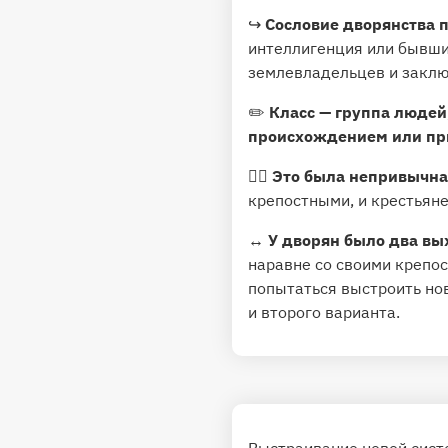
↪️
Сословие дворянства 
интеллигенция или бывшие
землевладельцев и заклю
✏️
Класс — группа людей
происхождением или пр
🙅‍♂️
Это была непривычная
крепостными, и крестьян
↔️
У дворян было два вы
наравне со своими крепос
попытаться выстроить нов
и второго варианта.