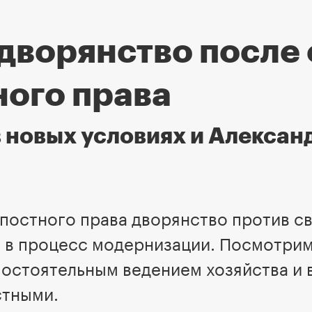
 дворянство после
ного права
 новых условиях и Алексан
постного права дворянство против с
о в процесс модернизации. Посмотрим,
мостоятельным ведением хозяйства и
стными.