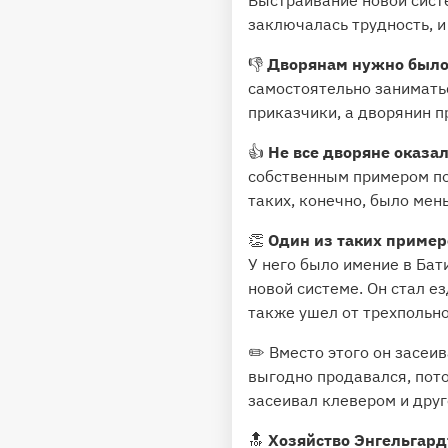
Выстраивание новой сист
заключалась трудность, и
👎
Дворянам нужно было 
самостоятельно заниматьс
приказчики, а дворянин п
👍
Не все дворяне оказа
собственным примером по
таких, конечно, было мен
👏
Один из таких пример
У него было имение в Бат
новой системе. Он стал е
также ушел от трехпольно
✏️ Вместо этого он засеи
выгодно продавался, пото
засеивал клевером и друг
🔝
Хозяйство Энгельгар