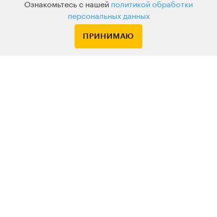
Ознакомьтесь с нашей
политикой обработки
Подписка
персональных данных
Узнавайте о новых курсах и лекциях первым
ПРИНИМАЮ
По вопросам обращайтесь на
HELLO@LEVELVAN.RU
Или по телефону
+7 499 399 32 30
LEVEL ONE
КУРСЫ
ЛЕКТОРЫ
В ПОДАРОК