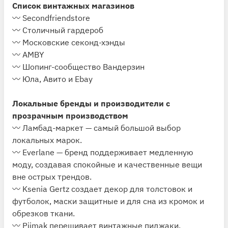
Список винтажных магазинов
〰️ Secondfriendstore
〰️ Столичный гардероб
〰️ Московские секонд-хэнды
〰️ AMBY
〰️ Шопинг-сообщество Вандерзин
〰️ Юла, Авито и Ebay
Локальные бренды и производители с
прозрачным производством
〰️ Ламбад-маркет — самый большой выбор
локальных марок.
〰️ Everlane — бренд поддерживает медленную
моду, создавая спокойные и качественные вещи
вне острых трендов.
〰️ Ksenia Gertz создает декор для толстовок и
футболок, маски защитные и для сна из кромок и
обрезков ткани.
〰️ Pijmak перешивает винтажные пиджаки.