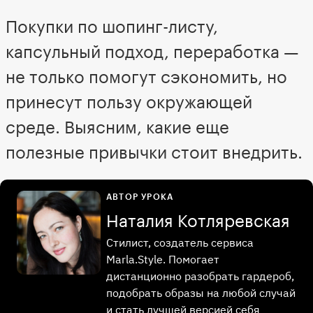
Покупки по шопинг-листу,
капсульный подход, переработка —
не только помогут сэкономить, но
принесут пользу окружающей
среде. Выясним, какие еще
полезные привычки стоит внедрить.
АВТОР УРОКА
Наталия Котляревская
Стилист, создатель сервиса
Marla.Style. Помогает
дистанционно разобрать гардероб,
подобрать образы на любой случай
и стать лучшей версией себя