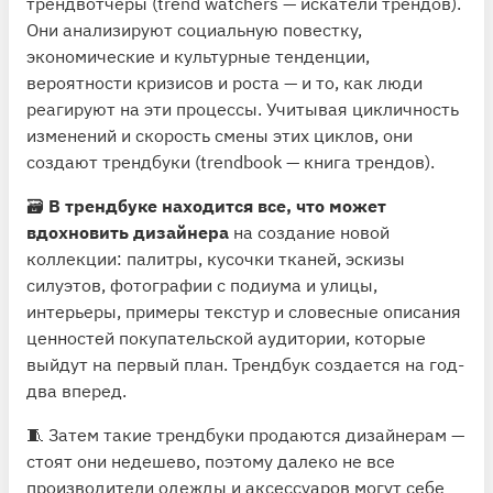
трендвотчеры (trend watchers — искатели трендов).
Они анализируют социальную повестку,
экономические и культурные тенденции,
вероятности кризисов и роста — и то, как люди
реагируют на эти процессы. Учитывая цикличность
изменений и скорость смены этих циклов, они
создают трендбуки (trendbook — книга трендов).
🗃
В трендбуке находится все, что может
вдохновить дизайнера
на создание новой
коллекции: палитры, кусочки тканей, эскизы
силуэтов, фотографии с подиума и улицы,
интерьеры, примеры текстур и словесные описания
ценностей покупательской аудитории, которые
выйдут на первый план. Трендбук создается на год-
два вперед.
🧵 Затем такие трендбуки продаются дизайнерам —
стоят они недешево, поэтому далеко не все
производители одежды и аксессуаров могут себе