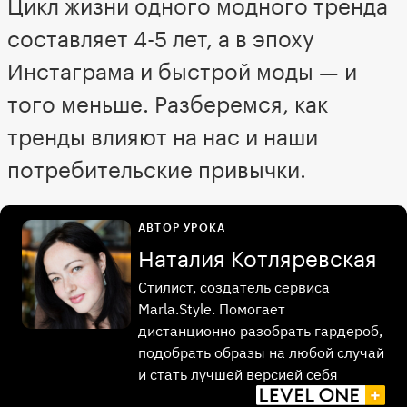
Цикл жизни одного модного тренда
составляет 4-5 лет, а в эпоху
Инстаграма и быстрой моды — и
того меньше. Разберемся, как
тренды влияют на нас и наши
потребительские привычки.
АВТОР УРОКА
Наталия Котляревская
Стилист, создатель сервиса
Marla.Style. Помогает
дистанционно разобрать гардероб,
подобрать образы на любой случай
и стать лучшей версией себя