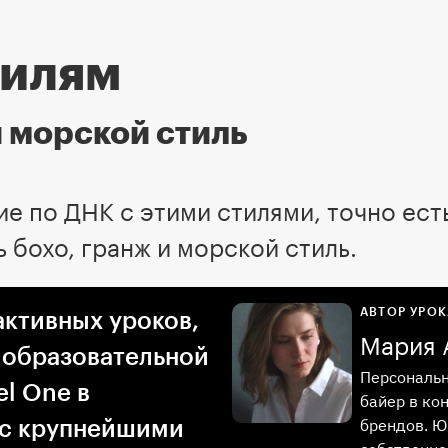
тилям
и морской стиль
 по ДНК с этими стилями, точно есть 
 бохо, гранж и морской стиль.
АВТОР УРОК
активных уроков,
Мария 
 образовательной
Персональн
l One в
байер в ко
брендов. Ю
 с крупнейшими