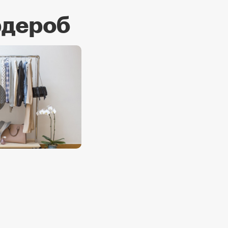
рдероб