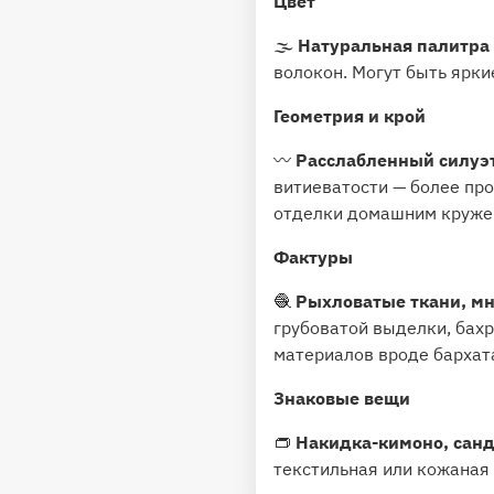
Цвет
🌫
Натуральная палитра
волокон. Могут быть ярки
Геометрия и крой
〰️
Расслабленный силуэт
витиеватости — более про
отделки домашним кружев
Фактуры
🧶
Рыхловатые ткани, мн
грубоватой выделки, бах
материалов вроде бархата
Знаковые вещи
👝
Накидка-кимоно, санд
текстильная или кожаная 