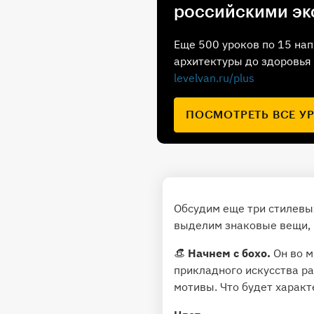
российскими эк
Еще 500 уроков по 15 нап
архитектуры до здоровья 
levelvan.ru/plus
ПОСМОТРЕТЬ ВСЕ У
Обсудим еще три стилевых
выделим знаковые вещи, 
👒
Начнем с бохо.
Он во м
прикладного искусства р
мотивы. Что будет характ