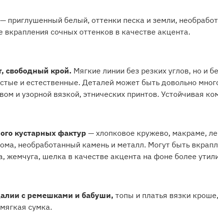
— приглушенный белый, оттенки песка и земли, необрабо
е вкрапления сочных оттенков в качестве акцента.
, свободный крой.
Мягкие линии без резких углов, но и б
стые и естественные. Деталей может быть довольно много
ом и узорной вязкой, этнических принтов. Устойчивая ко
ого кустарных фактур
— хлопковое кружево, макраме, ле
рома, необработанный камень и металл. Могут быть вкрап
, жемчуга, шелка в качестве акцента на фоне более утил
алии с ремешками и бабуши,
топы и платья вязки кроше
мягкая сумка.