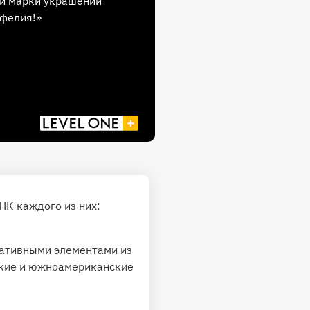
й марки украшений
фелия!»
НК каждого из них:
ративными элементами из
ские и южноамериканские