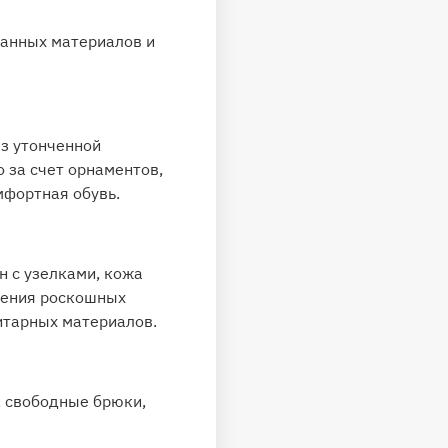
танных материалов и
ез утонченной
 за счет орнаментов,
мфортная обувь.
н с узелками, кожа
ления роскошных
итарных материалов.
, свободные брюки,