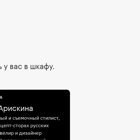
у вас в шкафу.
А
Арискина
ый и съемочный стилист,
нцепт-сторах русских
велир и дизайнер