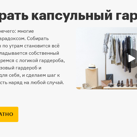
рать капсульный га
нечего: многие
арадоксом. Собирать
 по утрам становится всё
складывается собственный
еремся с логикой гардероба,
азовый гардероб и
ля себя, и сделаем шаг к
есть наряд на любой случай.
АТНО