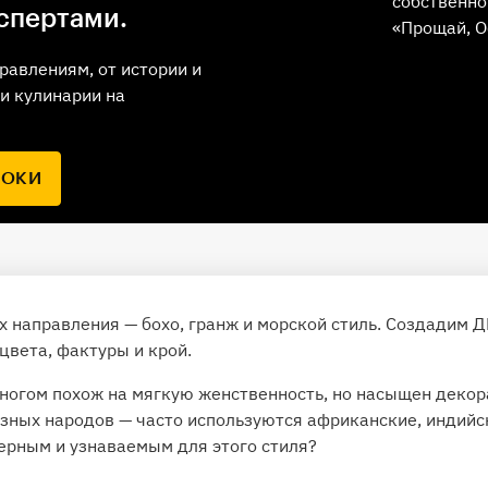
собственно
спертами.
«Прощай, О
равлениям, от истории и
и кулинарии на
РОКИ
 направления — бохо, гранж и морской стиль. Создадим Д
цвета, фактуры и крой.
ногом похож на мягкую женственность, но насыщен деко
азных народов — часто используются африканские, индий
ерным и узнаваемым для этого стиля?