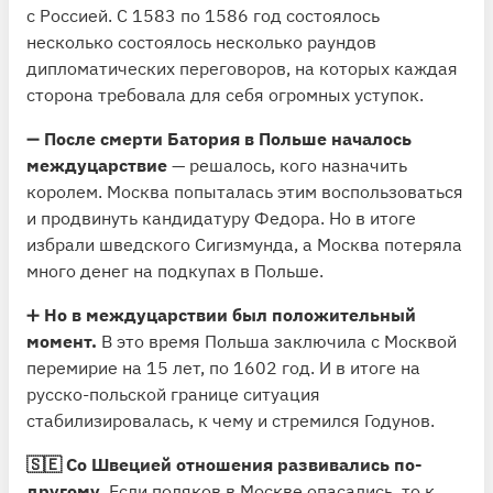
с Россией. С 1583 по 1586 год состоялось
несколько состоялось несколько раундов
дипломатических переговоров, на которых каждая
сторона требовала для себя огромных уступок.
➖
После смерти Батория в Польше началось
междуцарствие
— решалось, кого назначить
королем. Москва попыталась этим воспользоваться
и продвинуть кандидатуру Федора. Но в итоге
избрали шведского Сигизмунда, а Москва потеряла
много денег на подкупах в Польше.
➕
Но в междуцарствии был положительный
момент.
В это время Польша заключила с Москвой
перемирие на 15 лет, по 1602 год. И в итоге на
русско-польской границе ситуация
стабилизировалась, к чему и стремился Годунов.
🇸🇪 Со Швецией отношения развивались по-
другому.
Если поляков в Москве опасались, то к