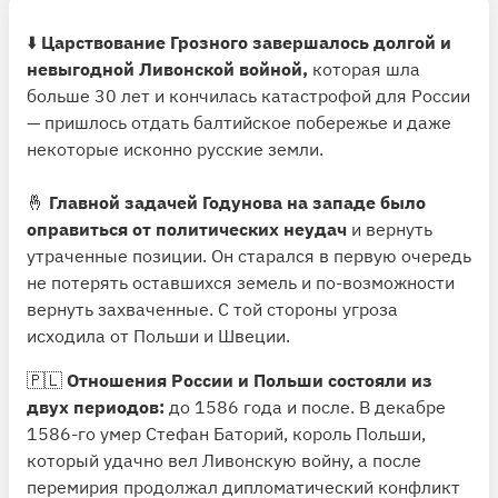
⬇️
Царствование Грозного завершалось долгой и
невыгодной Ливонской войной,
которая шла
больше 30 лет и кончилась катастрофой для России
— пришлось отдать балтийское побережье и даже
некоторые исконно русские земли.
🤞
Главной задачей Годунова на западе было
оправиться от политических неудач
и вернуть
утраченные позиции. Он старался в первую очередь
не потерять оставшихся земель и по-возможности
вернуть захваченные. С той стороны угроза
исходила от Польши и Швеции.
🇵🇱
Отношения России и Польши состояли из
двух периодов:
до 1586 года и после. В декабре
1586-го умер Стефан Баторий, король Польши,
который удачно вел Ливонскую войну, а после
перемирия продолжал дипломатический конфликт