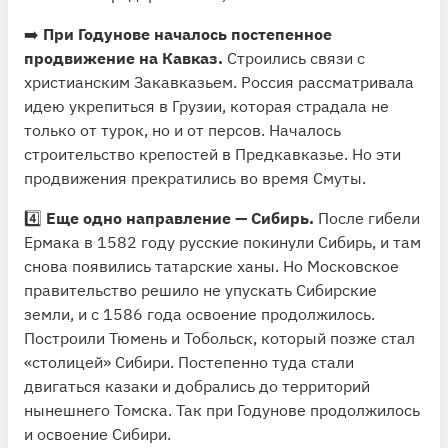
➡️
При Годунове началось постепенное
продвижение на Кавказ.
Строились связи с
христианским Закавказьем. Россия рассматривала
идею укрепиться в Грузии, которая страдала не
только от турок, но и от персов. Началось
строительство крепостей в Предкавказье. Но эти
продвижения прекратились во время Смуты.
4️⃣
Еще одно направление — Сибирь.
После гибели
Ермака в 1582 году русские покинули Сибирь, и там
снова появились татарские ханы. Но Московское
правительство решило не упускать Сибирские
земли, и с 1586 года освоение продолжилось.
Построили Тюмень и Тобольск, который позже стал
«столицей» Сибири. Постепенно туда стали
двигаться казаки и добрались до территорий
нынешнего Томска. Так при Годунове продолжилось
и освоение Сибири.