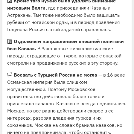
2️⃣
Кроме того нужно было удалять внимание
низовьям Волги,
где присоединили Казань и
Астрахань. Там тоже необходимо было защищать
рубежи от ногайской орды, и в период правления
Годунова Россия с этой задачей справлялась.
3️⃣
Отдельным направлением внешней политики
был Кавказ.
В Закавказье жили христианские
народы, страдающие от турок, которые с опаской
смотрели на продвижение русских в эту сторону.
🏳️
Воевать с Турцией Россия не могла
— в 16 веке
Османская империя была слишком
могущественной. Поэтому Московское
правительство действовало более тонко и
привлекало казаков. Казаки не всегда подчинялись
Москве, но все равно действовали скорее в ее
интересах, разоряя владения турков и их
союзников. Москва на словах бранила казаков, но
ничего не предпринимала, чтобы остановить.