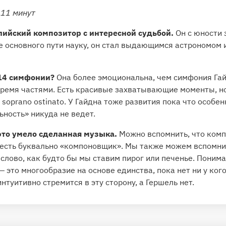
 11 минут
лийский композитор с интересной судьбой.
Он с юности 
е основного пути науку, он стал выдающимся астрономом 
14 симфонии?
Она более эмоциональна, чем симфония Гай
тремя частями. Есть красивые захватывающие моменты, но
а
soprano ostinato
. У Гайдна тоже развития пока что особен
ьность» никуда не ведет.
то умело сделанная музыка.
Можно вспомнить, что комп
 есть буквально «компоновщик». Мы также можем вспомнит
слово, как будто бы мы ставим пирог или печенье. Понима
— это многообразие на основе единства, пока нет ни у ког
нтуитивно стремится в эту сторону, а Гершель нет.