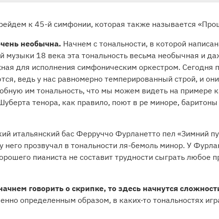
рейдем к 45-й симфонии, которая также называется «Про
чень необычна.
Начнем с тональности, в которой написа
й музыки 18 века эта тональность весьма необычная и да
ожная для исполнения симфоническим оркестром. Сегодня 
ся, ведь у нас равномерно темперированный строй, и они
обную им тональность, что мы можем видеть на примере 
Шуберта тенора, как правило, поют в ре миноре, баритоны
икий итальянский бас Ферруччо Фурланетто пел «Зимний пу
у него прозвучал в тональности ля-бемоль минор. У Фурлан
хорошего пианиста не составит трудности сыграть любое 
начнем говорить о скрипке, то здесь начнутся сложност
нно определенным образом, в каких-то тональностях играт