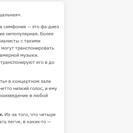
щальная».
на симфония — это фа-диез
же непопулярная. Более
пианисты с такими
 могут транспонировать
камерной музыки.
 транспонируют его в до
ть» в концертном зале
етто низкий голос, и ему
произведение в любой
и.
Из-за того, что четыре
ь легче, в каких-то —