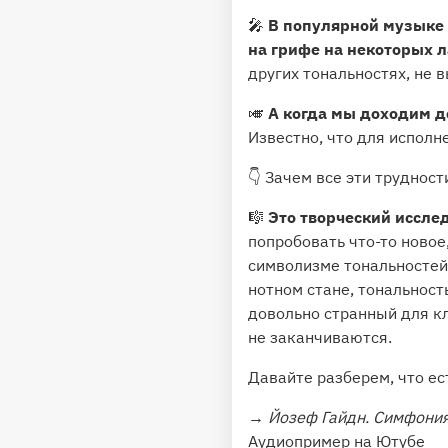
🎤
В популярной музыке 
на грифе на некоторых л
других тональностях, не 
🎺
А когда мы доходим д
Известно, что для исполн
👇 Зачем все эти трудност
🎼
Это творческий иссле
попробовать что-то новое
символизме тональностей,
нотном стане, тональност
довольно странный для кл
не заканчиваются.
Давайте разберем, что ес
→
Йозеф Гайдн. Симфони
Аудиопример на Ютубе