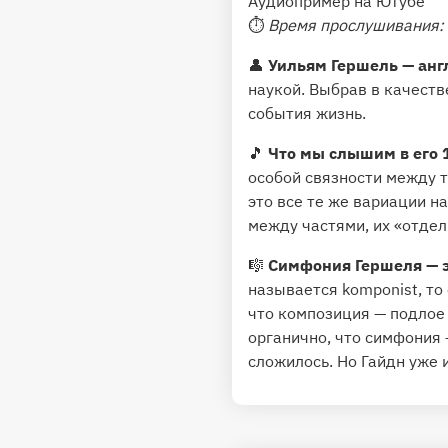
Аудиопример на Ютубе
⏱
Время прослушивания:
👤
Уильям Гершель — анг
наукой. Выбрав в качеств
события жизнь.
🎵
Что мы слышим в его 
особой связности между 
это все те же вариации н
между частями, их «отдел
🎼
Симфония Гершеля — э
называется komponist, то
что композиция — подлое 
органично, что симфония 
сложилось. Но Гайдн уже и