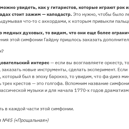
можно увидеть, как у гитаристов, которые играют рок 
адах стоит зажим — каподастр.
Это нужно, чтобы было ле
выдумывая что-то с аккордами, к которым привыкли пальц
о медных духовых, то видим, что они еще более ограни
ения этой симфонии Гайдну пришлось заказать дополнител
и?
довательский интерес
— если вы возглавляете оркестр, т
, заказать новые инструменты, сделать эксперимент. Если
 который был в эпоху барокко, то увидим, что фа-диез мин
ь трех крестов — это голгофа. Вспомним название симфон
ассической музыки и для начала 1770-х годов драматизм.
ть в каждой части этой симфонии.
я №45 («Прощальная»)