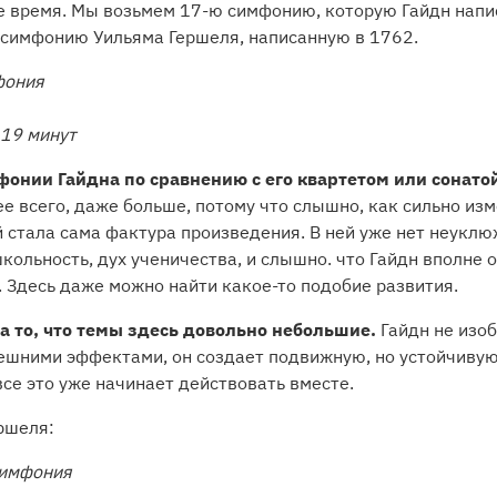
же время. Мы возьмем 17-ю симфонию, которую Гайдн напи
ю симфонию Уильяма Гершеля, написанную в 1762.
фония
 19 минут
онии Гайдна по сравнению с его квартетом или сонато
ее всего, даже больше, потому что слышно, как сильно и
й стала сама фактура произведения. В ней уже нет неукл
школьность, дух ученичества, и слышно. что Гайдн вполне 
 Здесь даже можно найти какое-то подобие развития.
а то, что темы здесь довольно небольшие.
Гайдн не изо
нешними эффектами, он создает подвижную, но устойчивую 
все это уже начинает действовать вместе.
ршеля:
симфония