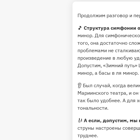
Продолжим разговор и пе
🎵
Структура симфонии о
минор. Для симфоническо
того, она достаточно сл
проблемами не сталкивают
произведение в любую уд
Допустим, «Зимний путь» 
минор, а басы в ля минор.
👂 Был случай, когда вел
Мариинского театра, и он 
так было удобнее. А для 
тональности.
🎻
А если, допустим, мы 
струны настроены соверше
труднее.