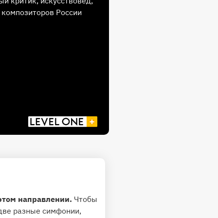
й критик, искусствовед,
 композиторов России
 этом направлении.
Чтобы
 две разные симфонии,