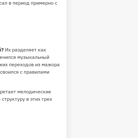
сал в период примерно с
й?
Их разделяет как
зменился музыкальный
южих переходов из мажора
освоился с правилами
бретает мелодические
структуру в этих трех