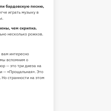
или бардовскую песню,
гче играть музыку в
ы.
чены, чем скрипка.
ьно несколько рожков.
о вам интересно
 мы вспомним о
ор — это три диеза на
ии — «Прощальная». Это
 Но странности на этом