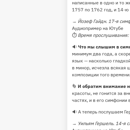
написанные в одно и то 
1757 по 1762 год, и 14-
→
Йозеф Гайдн. 17-я сим
Аудиопример на Ютубе
⏱
Время прослушивания:
🔉
Что мы слышим в симф
минимум два года, а скор
язык — насколько гладко
в минор, исчезла всякая 
композиции того времени.
🌀
И обратим внимание н
красоты, не гонится за в
частях, и в его симфонии 
🔉 А теперь послушаем Ге
→
Уильям Гершель. 14-я 