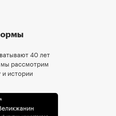
формы
ватывают 40 лет
о мы рассмотрим
 и истории
А
Великжанин