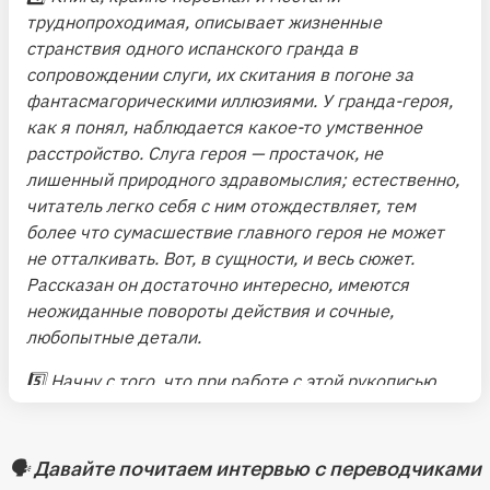
труднопроходимая, описывает жизненные
странствия одного испанского гранда в
сопровождении слуги, их скитания в погоне за
фантасмагорическими иллюзиями. У гранда-героя,
как я понял, наблюдается какое-то умственное
расстройство. Слуга героя — простачок, не
лишенный природного здравомыслия; естественно,
читатель легко себя с ним отождествляет, тем
более что сумасшествие главного героя не может
не отталкивать. Вот, в сущности, и весь сюжет.
Рассказан он достаточно интересно, имеются
неожиданные повороты действия и сочные,
любопытные детали.
5️⃣
Начну с того, что при работе с этой рукописью
первые сто страниц произвели на меня самое
выгодное впечатление. Текст читается легко, он
динамичен и замешен на самом первоклассном
🗣 Давайте почитаем интервью с
переводчиками
сырье по-настоящему крепкой «развлекаловки».