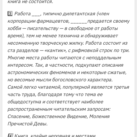
книга не состоится.
3️⃣
Работа ___, типично дилетантская (член
корпорации фармацевтов, ______предается своему
хобби — писательству — в свободное от работы
время), тем не менее технична и обнаруживает
несомненную творческую жилку. Работа состоит из
ста разделов — «кантик», с рифмовкой строк по три.
Многие места работы читаются с неподдельным
интересом. Так, в частности, подкупают описания
астрономических феноменов и некоторые сжатые,
но весомые мысли богословского характера.
Самой легко читаемой, популярной является третья
часть труда, благодаря тому что тема ее
общедоступна и соответствует наиболее
распространенным читательским запросам:
Спасение, Божественное Видение, Моления
Пречистой Девы.
4️⃣
Книга, крайне неровная и местами