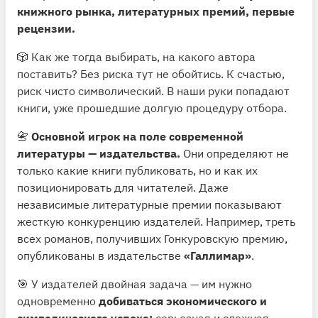
книжного рынка, литературных премий, первые
рецензии.
🎲 Как же тогда выбирать, на какого автора
поставить? Без риска тут не обойтись. К счастью,
риск чисто символический. В наши руки попадают
книги, уже прошедшие долгую процедуру отбора.
📇
Основной игрок на поле современной
литературы — издательства.
Они определяют не
только какие книги публиковать, но и как их
позиционировать для читателей. Даже
независимые литературные премии показывают
жесткую конкуренцию издателей. Например, треть
всех романов, получивших Гонкуровскую премию,
опубликованы в издательстве
«Галлимар»
.
🎯 У издателей двойная задача — им нужно
одновременно
добиваться экономического и
символического успеха:
серьезная и сложная