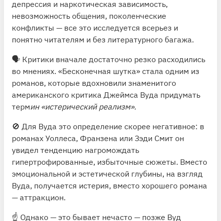
депрессия и наркотическая зависимость,
невозможность общения, поколенческие
конфликты — все это исследуется всерьез и
понятно читателям и без литературного багажа.
🗣 Критики вначале достаточно резко расходились
во мнениях. «Бесконечная шутка» стала одним из
романов, которые вдохновили знаменитого
американского критика Джеймса Вуда придумать
терм
ин «истерический реализм»
.
🚫 Для Вуда это определение скорее негативное: в
романах Уоллеса, Франзена или Зэди Смит он
увидел тенденцию нагромождать
гипертрофированные, избыточные сюжеты. Вместо
эмоциональной и эстетической глубины, на взгляд
Вуда, получается истерия, вместо хорошего романа
— аттракцион.
☝️ Однако — это бывает нечасто — позже Вуд