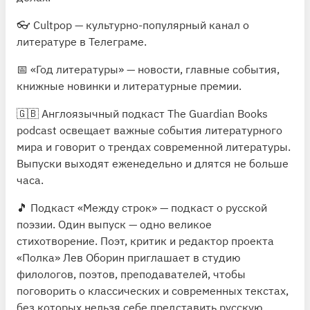
👓
Cultpop
— культурно-популярный канал о
литературе в Телеграме.
📅
«Год литературы»
— новости, главные события,
книжные новинки и литературные премии.
🇬🇧 Англоязычный подкаст
The Guardian Books
podcast освещает
важные события литературного
мира и говорит о трендах современной литературы.
Выпуски выходят еженедельно и длятся не больше
часа.
🎵 Подкаст
«Между строк»
— подкаст о русской
поэзии. Один выпуск — одно великое
стихотворение. Поэт, критик и редактор проекта
«Полка»
Лев Оборин приглашает в студию
филологов, поэтов, преподавателей, чтобы
поговорить о классических и современных текстах,
без которых нельзя себе представить русскую