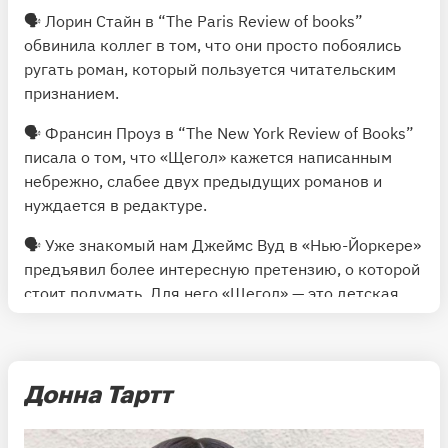
🗣 Лорин Стайн в “The Paris Review of books”
обвинила коллег в том, что они просто побоялись
ругать роман, который пользуется читательским
признанием.
🗣 Франсин Проуз в “The New York Review of Books”
писала о том, что «Щегол» кажется написанным
небрежно, слабее двух предыдущих романов и
нуждается в редактуре.
🗣 Уже знакомый нам Джеймс Вуд в «Нью-Йоркере»
предъявил более интересную претензию, о которой
стоит подумать. Для него «Щегол» — это детская
литература в обложке для взрослых, показатель
инфантилизации современного читателя. Правда,
есть ли гарантия, что он через десять лет не
передумает, как это было с «Бесконечной шуткой»?
Донна Тартт
❗️ Здесь пора сделать одну оговорку: если роман