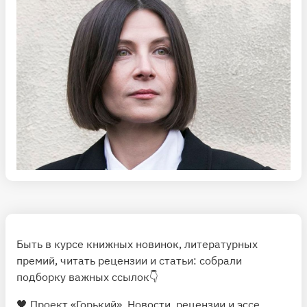
вообще попал в поле зрения этих журналов и этих
критиков — значит, он стоит внимания. О
действительно плохой литературе не пишут в «Нью-
Йоркере». А вот стал ли «Щегол» новым «большим
американским романом», будет понятно нескоро.
Быть в курсе книжных новинок, литературных
премий, читать рецензии и статьи: собрали
подборку важных ссылок👇
🖤
Проект «Горький»
. Новости, рецензии и эссе,