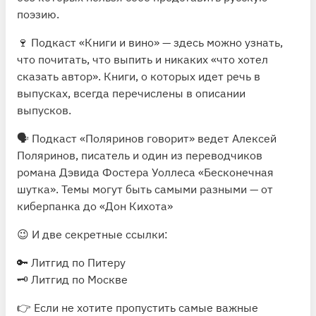
поэзию.
🍷 Подкаст
«Кни­ги и вино»
— здесь можно узнать,
что почитать, что выпить и никаких «что хотел
сказать автор». Книги, о которых идет речь в
выпусках, всегда перечислены в описании
выпусков.
🗣 Подкаст
«Поляринов говорит»
ведет Алексей
Поляринов, писатель и один из переводчиков
романа Дэвида Фостера Уоллеса «Бесконечная
шутка». Темы могут быть самыми разными — от
киберпанка до «Дон Кихота»
😉 И две секретные ссылки:
🔑
Литгид по Питеру
🗝
Литгид по Москве
👉 Если не хотите пропустить самые важные