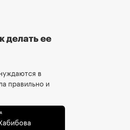
к делать ее
нуждаются в
ла правильно и
А
Хабибова