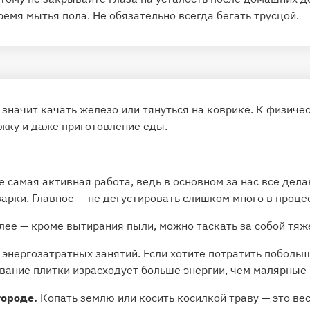
ремя мытья пола. Не обязательно всегда бегать трусцой.
значит качать железо или тянуться на коврике. К физиче
ажку и даже приготовление еды.
 самая активная работа, ведь в основном за нас все дел
рки. Главное — не дегустировать слишком много в проце
лее — кроме вытирания пыли, можно таскать за собой тяж
энергозатратных занятий. Если хотите потратить побольш
ание плитки израсходует больше энергии, чем малярные 
городе.
Копать землю или косить косилкой траву — это ве