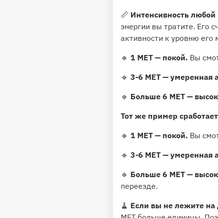
📏
Интенсивность любой 
энергии вы тратите. Его 
активности к уровню его 
🔹
1 MET — покой.
Вы смот
🔹
3-6 МЕТ — умеренная 
🔹
Больше 6 МЕТ — высок
Тот же пример сработает
🔹
1 MET — покой.
Вы смот
🔹
3-6 МЕТ — умеренная 
🔹
Больше 6 МЕТ — высок
переезде.
🧹
Если вы не лежите на 
MET больше единицы. Поэ