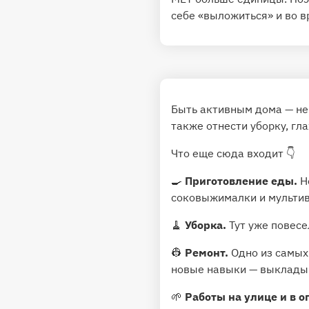
себе «выложиться» и во в
Быть активным дома — не 
также отнести уборку, гл
Что еще сюда входит 👇
🍳
Приготовление еды.
Не
соковыжималки и мультива
🧹
Уборка.
Тут уже повесе
👷
Ремонт.
Одно из самых 
новые навыки — выкладыв
🌱
Работы на улице и в о