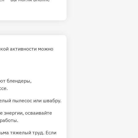
ской активности можно
ают блендеры,
ссе.
елый пылесос или швабру.
е энергии, осваивайте
работы.
сьма тяжелый труд. Если