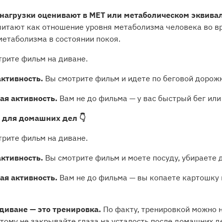
нагрузки оценивают в МЕТ или метаболическом эквивал
считают как отношение уровня метаболизма человека во 
метаболизма в состоянии покоя.
рите фильм на диване.
активность.
Вы смотрите фильм и идете по беговой дорож
ая активность.
Вам не до фильма — у вас быстрый бег или
 для домашних дел 👇
рите фильм на диване.
активность.
Вы смотрите фильм и моете посуду, убираете 
ая активность.
Вам не до фильма — вы копаете картошку 
диване — это тренировка.
По факту, тренировкой можно н
тому не закрывайте глаза на усталость после домашних д