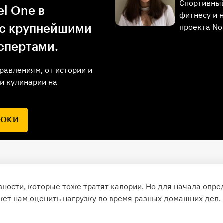
Спортивный
l One в
фитнесу и 
проекта No
 с крупнейшими
спертами.
равлениям, от истории и
и кулинарии на
РОКИ
ности, которые тоже тратят калории. Но для начала опре
жет нам оценить нагрузку во время разных домашних дел.