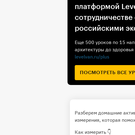
платформой Leve
сотрудничестве
российскими эк
Еще 500 уроков по 15 нап
архитектуры до здоровья 
levelvan.ru/plus
ПОСМОТРЕТЬ ВСЕ У
Разберем домашние актив
измерения, которая помо
Как измерить 👇