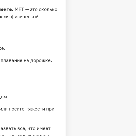
енте.
МЕТ — это сколько
время физической
ке.
 плавание на дорожке.
дом.
или носите тяжести при
азвать все, что имеет
ел — вы могли вполне