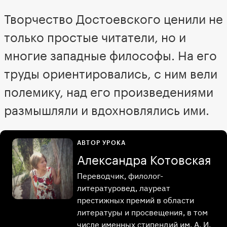
Творчество Достоевского ценили не
только простые читатели, но и
многие западные философы. На его
труды ориентировались, с ним вели
полемику, над его произведениями
размышляли и вдохновлялись ими.
АВТОР УРОКА
Александра Котовская
Переводчик, филолог-
литературовед, лауреат
престижных премий в области
литературы и просвещения, в том
числе именных стипендий им. А. И.