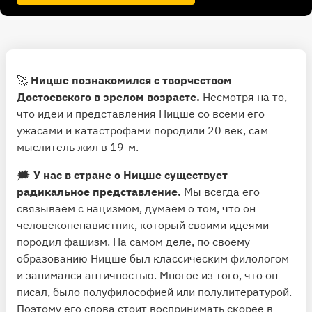
🚀
Ницше познакомился с творчеством
Достоевского в зрелом возрасте.
Несмотря на то,
что идеи и представления Ницше со всеми его
ужасами и катастрофами породили 20 век, сам
мыслитель жил в 19-м.
🗯
У нас в стране о Ницше существует
радикальное представление.
Мы всегда его
связываем с нацизмом, думаем о том, что он
человеконенавистник, который своими идеями
породил фашизм. На самом деле, по своему
образованию Ницше был классическим филологом
и занимался античностью. Многое из того, что он
писал, было полуфилософией или полулитературой.
Поэтому его слова стоит воспринимать скорее в