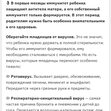
🤱
В первые месяцы иммунитет ребенка
защищают антитела матери, а его собственный
иммунитет только формируется. В этот период
родителям нужно быть особенно внимательными
к его здоровью.
Оберегайте младенцев от вирусов.
Это не значит,
что ребенка нужно держать в полной стерильности.
Чтобы его иммунитет формировался, ему
необходимо сталкиваться с микробами. Но есть
вирусы, которые младенцы переносят особенно
тяжело:
🦠
Ротавирус.
Вызывает диарею, обезвоживание,
повреждения печени, менингит и энцефалит.
Передается через грязные руки и предметы.
🦠
Респираторно-синцитиальный вирус
— самая
частая причина бронхита и пневмонии у детей до
года. Передается воздушно-капельным путем: при