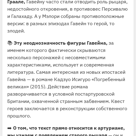
Граале,
Гавейну часто стали отводить роль рыцаря,
недостойного откровения, в противовес Персивалю
и Галахаду. А у Мэлори собраны противоположные
версии: в разных эпизодах Гавейн то герой, то
злодей.
📚
Эту неоднозначность фигуры Гавейна,
за
именем которого фактически скрываются
несколько персонажей с несовместимыми
характеристиками, использует и современная
литература. Самая интересная из новых ипостасей
Гавейна — в романе Кадзуо Исигуро «Погребенный
великан» (2015). Действие романа
разворачивается в условной постартуровской
Британии, охваченной странным забвением. Квест
героев заключается в реконструкции собственного
прошлого.
➡️
О том, что текст прямо относится к артуриане,
мы узнаем с появлением старого рыцаря
— он и