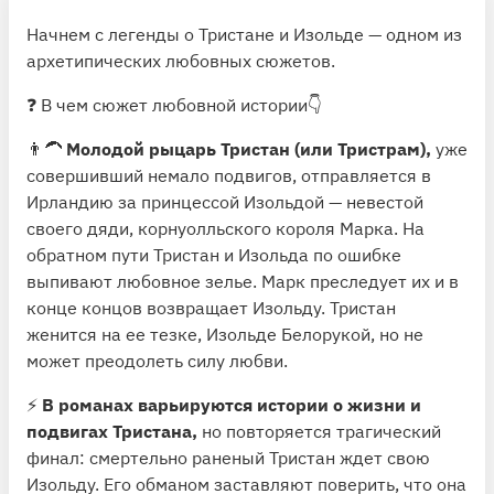
Начнем с легенды о Тристане и Изольде — одном из
архетипических любовных сюжетов.
❓ В чем сюжет любовной истории👇
👨‍🦱
Молодой рыцарь Тристан (или Тристрам),
уже
совершивший немало подвигов, отправляется в
Ирландию за принцессой Изольдой — невестой
своего дяди, корнуолльского короля Марка. На
обратном пути Тристан и Изольда по ошибке
выпивают любовное зелье. Марк преследует их и в
конце концов возвращает Изольду. Тристан
женится на ее тезке, Изольде Белорукой, но не
может преодолеть силу любви.
⚡️
В романах варьируются истории о жизни и
подвигах Тристана,
но повторяется трагический
финал: смертельно раненый Тристан ждет свою
Изольду. Его обманом заставляют поверить, что она