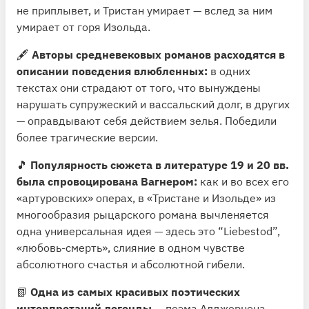
не приплывет, и Тристан умирает — вслед за ним
умирает от горя Изольда.
🖋
Авторы средневековых романов расходятся в
описании поведения влюбленных:
в одних
текстах они страдают от того, что вынуждены
нарушать супружеский и вассальский долг, в других
— оправдывают себя действием зелья. Победили
более трагические версии.
🎵
Популярность сюжета в литературе 19 и 20 вв.
была спровоцирована Вагнером:
как и во всех его
«артуровских» операх, в «Тристане и Изольде» из
многообразия рыцарского романа вычленяется
одна универсальная идея — здесь это “Liebestod”,
«любовь-смерть», слияние в одном чувстве
абсолютного счастья и абсолютной гибели.
📗
Одна из самых красивых поэтических
интерпретаций легенды
— поэма Алджернона