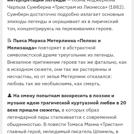
Чарльза Суинберна «Тристрам из Лионесса» (1882).
Суинберн достаточно подробно излагает основные
эпизоды легенды и окрашивает их в лирический
тон, концентрируясь на переживаниях героев.
📝
Пьеса Мориса Метерлинка «Пелеас и
Мелизанда»
повторяет в абстрактной
символистской драме треугольник из легенды.
Внезапное притяжение героев так же фатально, как
в исходном сюжете, они так же растерянны и
несчастны, но от зелья Метерлинк отказался:
любовь так же необъяснима, как смерть.
👤
На смену попыткам воскресить в поэзии и
музыке идею трагической куртуазной любви в 20
веке пришли сюжеты,
в которых образ
легендарной пары сталкивается с современной
обыденностью. В повести Томаса Манна «Тристан»
главный герой, нелюдимый писатель Шпинель, в