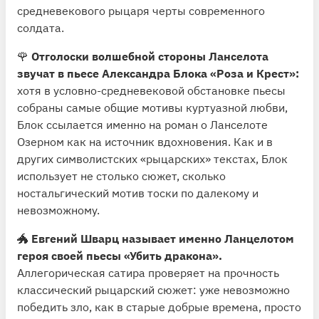
средневекового рыцаря черты современного
солдата.
🌹
Отголоски волшебной стороны Ланселота
звучат в пьесе Александра Блока «Роза и Крест»:
хотя в условно-средневековой обстановке пьесы
собраны самые общие мотивы куртуазной любви,
Блок ссылается именно на роман о Ланселоте
Озерном как на источник вдохновения. Как и в
других символистских «рыцарских» текстах, Блок
использует не столько сюжет, сколько
ностальгический мотив тоски по далекому и
невозможному.
🐲
Евгений Шварц называет именно Ланцелотом
героя своей пьесы «Убить дракона».
Аллегорическая сатира проверяет на прочность
классический рыцарский сюжет: уже невозможно
победить зло, как в старые добрые времена, просто