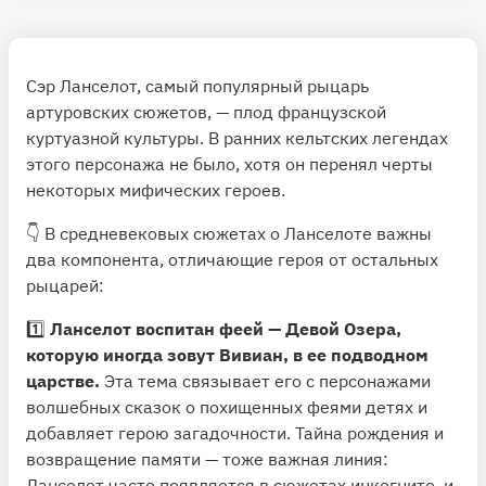
Сэр Ланселот, самый популярный рыцарь
артуровских сюжетов, — плод французской
куртуазной культуры. В ранних кельтских легендах
этого персонажа не было, хотя он перенял черты
некоторых мифических героев.
👇 В средневековых сюжетах о Ланселоте важны
два компонента, отличающие героя от остальных
рыцарей:
1️⃣
Ланселот воспитан феей — Девой Озера,
которую иногда зовут Вивиан, в ее подводном
царстве.
Эта тема связывает его с персонажами
волшебных сказок о похищенных феями детях и
добавляет герою загадочности. Тайна рождения и
возвращение памяти — тоже важная линия:
Ланселот часто появляется в сюжетах инкогнито, и