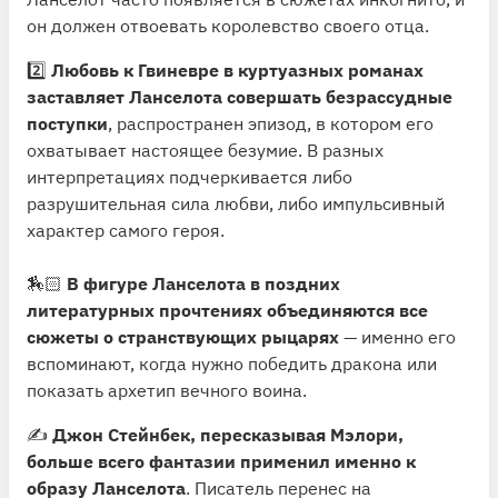
он должен отвоевать королевство своего отца.
2️⃣
Любовь к Гвиневре в куртуазных романах
заставляет Ланселота совершать безрассудные
поступки
, распространен эпизод, в котором его
охватывает настоящее безумие. В разных
интерпретациях подчеркивается либо
разрушительная сила любви, либо импульсивный
характер самого героя.
🏇🏻
В фигуре Ланселота в поздних
литературных прочтениях объединяются все
сюжеты о странствующих рыцарях
— именно его
вспоминают, когда нужно победить дракона или
показать архетип вечного воина.
✍️
Джон Стейнбек, пересказывая Мэлори,
больше всего фантазии применил именно к
образу Ланселота
. Писатель перенес на