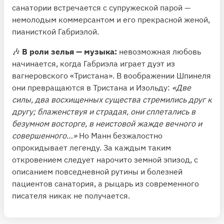
санатории встречается с супружеской парой —
немолодым коммерсантом и его прекрасной женой,
пианисткой Габриэлой.
🎶
В роли зелья — музыка:
невозможная любовь
начинается, когда Габриэла играет дуэт из
вагнеровского «Тристана». В воображении Шпинеля
они превращаются в Тристана и Изольду:
«Две
силы, два восхищенных существа стремились друг к
другу; блаженствуя и страдая, они сплетались в
безумном восторге, в неистовой жажде вечного и
совершенного…»
Но Манн безжалостно
опрокидывает легенду. За каждым таким
откровением следует нарочито земной эпизод, с
описанием повседневной рутины и болезней
пациентов санатория, а рыцарь из современного
писателя никак не получается.