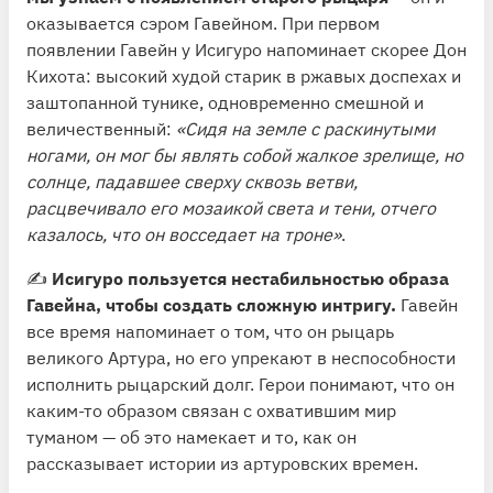
оказывается сэром Гавейном. При первом
появлении Гавейн у Исигуро напоминает скорее Дон
Кихота: высокий худой старик в ржавых доспехах и
заштопанной тунике, одновременно смешной и
величественный:
«Сидя на земле с раскинутыми
ногами, он мог бы являть собой жалкое зрелище, но
солнце, падавшее сверху сквозь ветви,
расцвечивало его мозаикой света и тени, отчего
казалось, что он восседает на троне»
.
✍️
Исигуро пользуется нестабильностью образа
Гавейна, чтобы создать сложную интригу.
Гавейн
все время напоминает о том, что он рыцарь
великого Артура, но его упрекают в неспособности
исполнить рыцарский долг. Герои понимают, что он
каким-то образом связан с охватившим мир
туманом — об это намекает и то, как он
рассказывает истории из артуровских времен.