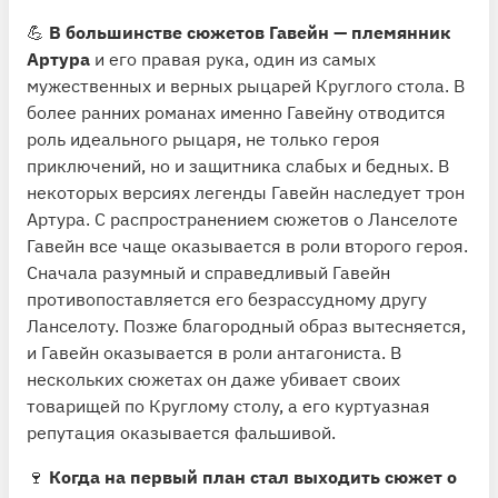
💪
В большинстве сюжетов Гавейн — племянник
Артура
и его правая рука, один из самых
мужественных и верных рыцарей Круглого стола. В
более ранних романах именно Гавейну отводится
роль идеального рыцаря, не только героя
приключений, но и защитника слабых и бедных. В
некоторых версиях легенды Гавейн наследует трон
Артура. С распространением сюжетов о Ланселоте
Гавейн все чаще оказывается в роли второго героя.
Сначала разумный и справедливый Гавейн
противопоставляется его безрассудному другу
Ланселоту. Позже благородный образ вытесняется,
и Гавейн оказывается в роли антагониста. В
нескольких сюжетах он даже убивает своих
товарищей по Круглому столу, а его куртуазная
репутация оказывается фальшивой.
🍷
Когда на первый план стал выходить сюжет о