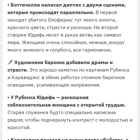
▪️
Боттичелли написал диптих с двумя сценами,
которые происходят параллельно.
В первой
находят убитого Олоферна: тут много золота,
красного цвета, страсти и роскоши. На второй
створке Юдифь несет в руках ветвь как символ
мира. Женщина очень спокойная, нежная, вокруг
много зеленого и голубого, все гармонично.
🗡
Художники барокко добавили драмы и
страсти.
Это хорошо заметно по картинам Рубенса
и Караваджо: в обеих работах сложное барочное
освещение, усиливающее напряжения.
▪️
У Рубенса Юдифь — роскошная
соблазнительная женщина с открытой грудью.
Старая служанка будто специально написана
рядом, чтобы подчеркнуть контраст с молодостью и
красотой.
▪️
Караваджо показал не сцену после убийства, а