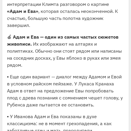
интерпретации Климта разговором о картине
«Адам и Ева»
, которая осталась неоконченной. К
счастью, большую часть полотна художник
завершил.
🍎
Адам и Ева — один из самых частых сюжетов
живописи.
Их изображают на алтарях и
полиптиках. Обычно они стоят рядом или написаны
на соседних досках, у Евы яблоко в руках или змея
рядом.
▪️ Еще один вариант — диалог между Адамом и Евой
в условном райском пейзаже. У Лукаса Кранаха
Адам в ответ на предложение Евы попробовать
плод с древа познания с сомнением чешет голову, у
Рубенса даже пытается ее остановить.
▪️ У Иванова Адам и Ева показаны в духе
классицизма: не в момент грехопадения, а как
заботливые отец и мать, прародители