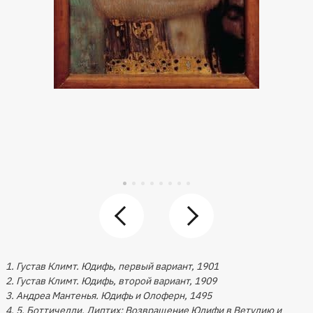
1. Густав Климт. Юдифь, первый вариант, 1901
2. Густав Климт. Юдифь, второй вариант, 1909
3. Андреа Мантенья. Юдифь и Олоферн, 1495
4, 5. Боттичелли. Диптих: Возвращение Юдифи в Ветулию и