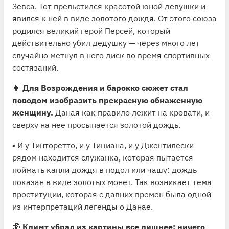
Зевса. Тот прельстился красотой юной девушки и
явился к ней в виде золотого дождя. От этого союза
родился великий герой Персей, который
действительно убил дедушку — через много лет
случайно метнул в него диск во время спортивных
состязаний.
👩
Для Возрождения и барокко сюжет стал
поводом изобразить прекрасную обнаженную
женщину.
Даная как правило лежит на кровати, и
сверху на нее просыпается золотой дождь.
▪️ И у Тинторетто, и у Тициана, и у Джентилески
рядом находится служанка, которая пытается
поймать капли дождя в подол или чашу: дождь
показан в виде золотых монет. Так возникает тема
проституции, которая с давних времен была одной
из интерпретаций легенды о Данае.
🔞
Климт убрал из картины все лишнее: ничего