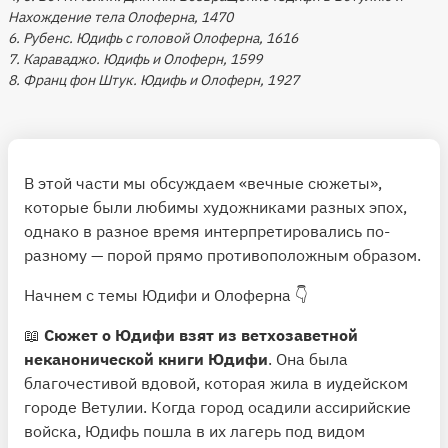
Нахождение тела Олоферна, 1470
6. Рубенс. Юдифь с головой Олоферна, 1616
7. Караваджо. Юдифь и Олоферн, 1599
8. Франц фон Штук. Юдифь и Олоферн, 1927
В этой части мы обсуждаем «вечные сюжеты»,
которые были любимы художниками разных эпох,
однако в разное время интерпретировались по-
разному — порой прямо противоположным образом.
Начнем с темы Юдифи и Олоферна 👇
📖
Сюжет о Юдифи взят из ветхозаветной
неканонической книги Юдифи
. Она была
благочестивой вдовой, которая жила в иудейском
городе Ветулии. Когда город осадили ассирийские
войска, Юдифь пошла в их лагерь под видом