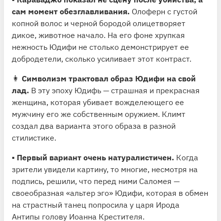
сам момент обезглавливания.
Олоферн с густой
копной волос и черной бородой олицетворяет
дикое, животное начало. На его фоне хрупкая
нежность Юдифи не столько демонстрирует ее
добродетели, сколько усиливает этот контраст.
👩
Символизм трактовал образ Юдифи на свой
лад.
В эту эпоху Юдифь — страшная и прекрасная
женщина, которая убивает вожделеющего ее
мужчину его же собственным оружием. Климт
создал два варианта этого образа в разной
стилистике.
▪️
Первый вариант очень натуралистичен.
Когда
зрители увидели картину, то многие, несмотря на
подпись, решили, что перед ними Саломея —
своеобразная «альтер эго» Юдифи, которая в обмен
на страстный танец попросила у царя Ирода
Антипы голову Иоанна Крестителя.