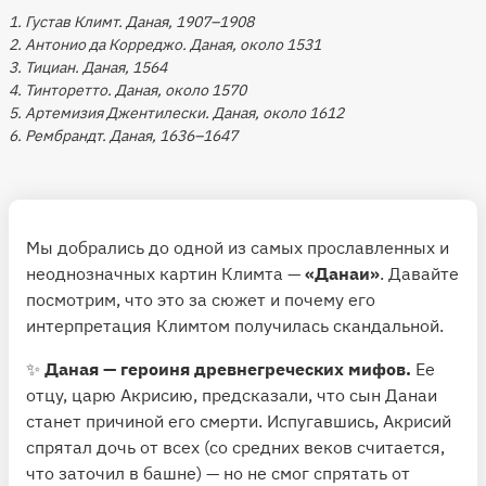
1. Густав Климт. Даная, 1907–1908
2. Антонио да Корреджо. Даная, около 1531
3. Тициан. Даная, 1564
4. Тинторетто. Даная, около 1570
5. Артемизия Джентилески. Даная, около 1612
6. Рембрандт. Даная, 1636–1647
Мы добрались до одной из самых прославленных и
неоднозначных картин Климта —
«Данаи»
. Давайте
посмотрим, что это за сюжет и почему его
интерпретация Климтом получилась скандальной.
✨
Даная — героиня древнегреческих мифов.
Ее
отцу, царю Акрисию, предсказали, что сын Данаи
станет причиной его смерти. Испугавшись, Акрисий
спрятал дочь от всех (со средних веков считается,
что заточил в башне) — но не смог спрятать от