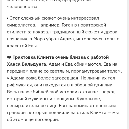
человечества.
▪️ Этот сложный сюжет очень интересовал
символистов. Например, Гоген в новаторской
стилистике показал традиционный сюжет у древа
познания, а Моро убрал Адама, интересуясь только
красотой Евы.
❤️
Трактовка Климта очень близка с работой
Ханса Бальдунга.
Адам и Ева обнимаются. Ева на
переднем плане со светлым, перламутровым телом,
у Адама кожа более загоревшая. Но линии их тел
рифмуются, они находятся в любовной идиллии.
Весь пафос библейской истории отступает перед
историей мужчины и женщины. Кукольное,
невыразительное лицо Евы напоминает японские
гравюры, которые повлияли на стиль Климта — мы
об этом еще поговорим.