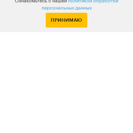
Ознакомьтесь с нашей
политикой обработки
персональных данных
ОБРАЗОВАТЕЛЬНЫЙ ПРОЕКТ LEVEL ONE
ПРИНИМАЮ
Начните
разбираться
в сложных
темах
с самыми вдохновляющими
экспертами
Только проверенные лекторы