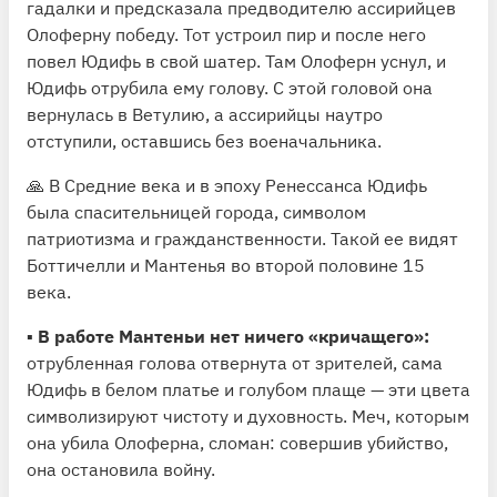
гадалки и предсказала предводителю ассирийцев
Олоферну победу. Тот устроил пир и после него
повел Юдифь в свой шатер. Там Олоферн уснул, и
Юдифь отрубила ему голову. С этой головой она
вернулась в Ветулию, а ассирийцы наутро
отступили, оставшись без военачальника.
🙏 В Средние века и в эпоху Ренессанса Юдифь
была спасительницей города, символом
патриотизма и гражданственности. Такой ее видят
Боттичелли и Мантенья во второй половине 15
века.
▪️
В работе Мантеньи нет ничего «кричащего»:
отрубленная голова отвернута от зрителей, сама
Юдифь в белом платье и голубом плаще — эти цвета
символизируют чистоту и духовность. Меч, которым
она убила Олоферна, сломан: совершив убийство,
она остановила войну.