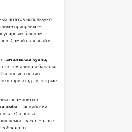
рных штатов используют
новные приправы —
 популярным блюдам
плов. Самой полезной и
ет
тамильская кухня,
лтая чечевица и бананы.
. Основные специи —
ное карри бхаджи, острые
ились знаменитые
ая рыба
— индийский
молока. Основные
ник лемонграсс). На юге
преобладают