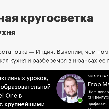
ная кругосветка
ухня
становка — Индия. Выясним, чем по
ая кухня и разберемся в нюансах ее 
АВТОР УРОК
активных уроков,
Егор М
 образовательной
Шеф-повар 
l One в
CULINARYON
профессион
 с крупнейшими