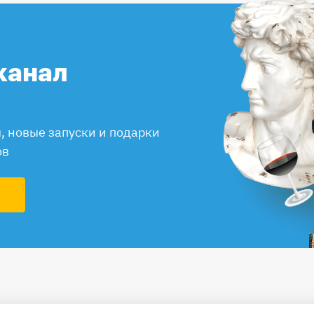
канал
 новые запуски и подарки
ов