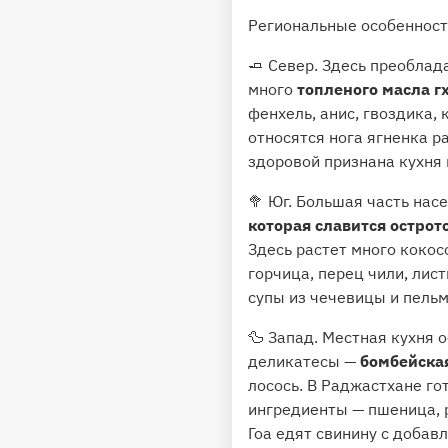
Региональные особеннос
🧈 Север. Здесь преобла
много
топленого масла г
фенхель, анис, гвоздика,
относятся нога ягненка р
здоровой признана кухня
🥦 Юг. Большая часть на
которая славится острот
Здесь растет много кокос
горчица, перец чили, лис
супы из чечевицы и пельм
🦆 Запад. Местная кухня
деликатесы —
бомбейская
лосось. В Раджастхане го
ингредиенты — пшеница, р
Гоа едят свинину с добав