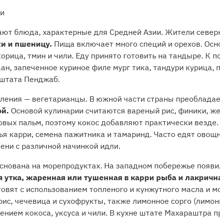
ти
дают блюда, характерные для Средней Азии. Жители севе
хи и пшеницу.
Пища включает много специй и орехов. Ос
 корица, тмин и чили. Еду принято готовить на тандыре. К
аан, запеченное куриное филе мург тика, тандури курица, 
 штата Пенджаб.
селения — вегетарианцы. В южной части страны преоблада
ой.
Основой кулинарии считаются вареный рис, финики, же
овых пальм, поэтому кокос добавляют практически везде
тья карри, семена пажитника и тамаринд. Часто едят овощ
ени с различной начинкой идли.
 основана на морепродуктах. На западном побережье появ
 утка, жаренная или тушенная в карри рыба и лакричн
товят с использованием топленого и кунжутного масла и 
ис, чечевица и сухофрукты, также лимонное сорго (лимон
лением кокоса, уксуса и чили. В кухне штате Махараштра 