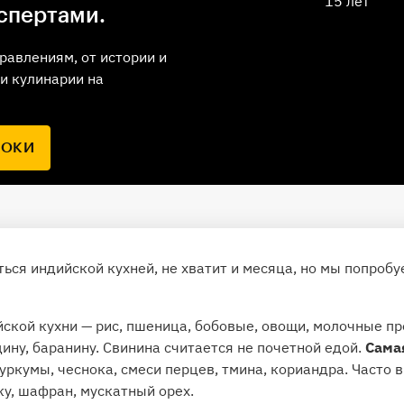
15 лет
спертами.
равлениям, от истории и
и кулинарии на
РОКИ
ться индийской кухней, не хватит и месяца, но мы попроб
ской кухни — рис, пшеница, бобовые, овощи, молочные пр
дину, баранину. Свинина считается не почетной едой.
Сама
куркумы, чеснока, смеси перцев, тмина, кориандра. Часто
ку, шафран, мускатный орех.