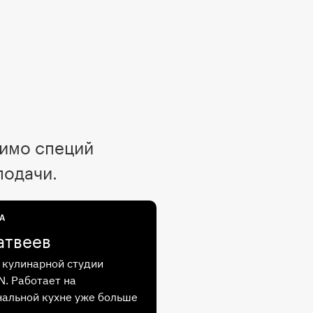
мимо специй
подачи.
А
атвеев
кулинарной студии
. Работает на
альной кухне уже больше