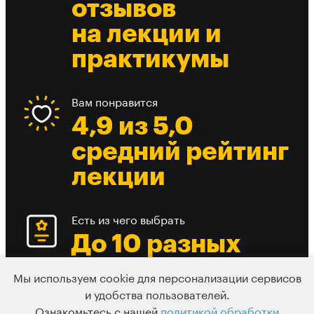
отзывов
на лекции и
практикумы
Вам понравится
4,9 из 5,0
средний рейтинг
лекции
Есть из чего выбрать
До 10 разных
вебинаров в
Мы используем cookie для персонализации сервисов
день
и удобства пользователей.
Ознакомьтесь с нашей
политикой обработки