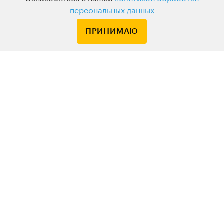
персональных данных
ПРИНИМАЮ
Подписка
Узнавайте о новых курсах и лекциях первым
По вопросам обращайтесь на
HELLO@LEVELVAN.RU
Или по телефону
+7 499 399 32 30