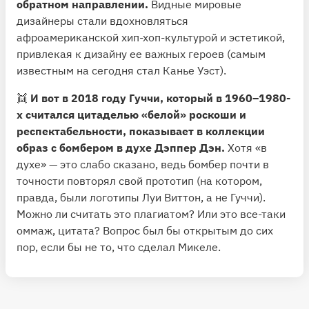
обратном направлении.
Видные мировые
дизайнеры стали вдохновляться
афроамериканской хип-хоп-культурой и эстетикой,
привлекая к дизайну ее важных героев (самым
известным на сегодня стал Канье Уэст).
👯
И вот в 2018 году Гуччи, который в 1960–1980-
х считался цитаделью «белой» роскоши и
респектабельности, показывает в коллекции
образ с бомбером в духе Дэппер Дэн.
Хотя «в
духе» — это слабо сказано, ведь бомбер почти в
точности повторял свой прототип (на котором,
правда, были логотипы Луи Виттон, а не Гуччи).
Можно ли считать это плагиатом? Или это все-таки
оммаж, цитата? Вопрос был бы открытым до сих
пор, если бы не то, что сделал Микеле.