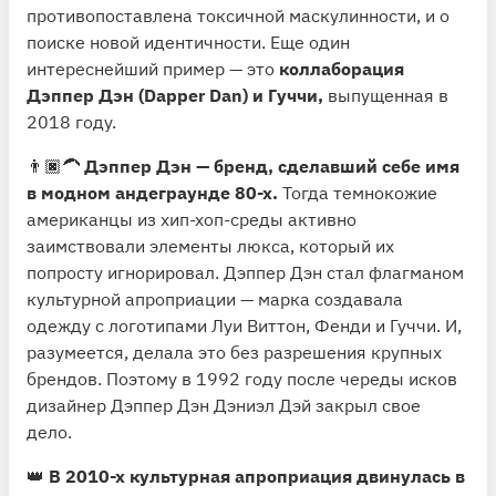
противопоставлена токсичной маскулинности, и о
поиске новой идентичности. Еще один
интереснейший пример — это
коллаборация
Дэппер Дэн (Dapper Dan) и Гуччи,
выпущенная в
2018 году.
👨🏿‍🦱
Дэппер Дэн — бренд, сделавший себе имя
в модном андеграунде 80-х.
Тогда темнокожие
американцы из хип-хоп-среды активно
заимствовали элементы люкса, который их
попросту игнорировал. Дэппер Дэн стал флагманом
культурной апроприации — марка создавала
одежду с логотипами Луи Виттон, Фенди и Гуччи. И,
разумеется, делала это без разрешения крупных
брендов. Поэтому в 1992 году после череды исков
дизайнер Дэппер Дэн Дэниэл Дэй закрыл свое
дело.
👑
В 2010-х культурная апроприация двинулась в