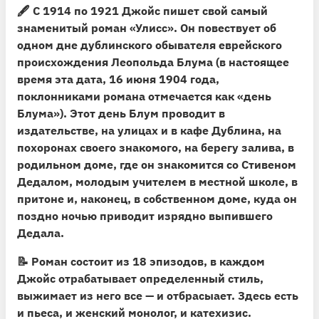
🖋
С 1914 по 1921 Джойс пишет свой самый
знаменитый роман «Улисс».
Он повествует об
одном дне дублинского обывателя еврейского
происхождения Леопольда Блума (в настоящее
время эта дата, 16 июня 1904 года,
поклонниками романа отмечается как
«день
Блума»
). Этот день Блум проводит в
издательстве, на улицах и в кафе Дублина, на
похоронах своего знакомого, на берегу залива, в
родильном доме, где он знакомится со Стивеном
Дедалом, молодым учителем в местной школе, в
притоне и, наконец, в собственном доме, куда он
поздно ночью приводит изрядно выпившего
Дедала.
📝
Роман состоит из 18 эпизодов, в каждом
Джойс отрабатывает определенный стиль
,
выжимает из него все — и отбрасыает. Здесь есть
и пьеса, и женский монолог, и катехизис.