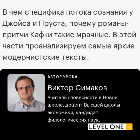
В чем специфика потока сознания у
Джойса и Пруста, почему романы-
притчи Кафки такие мрачные. В этой
части проанализируем самые яркие
модернистские тексты.
АВТОР УРОКА
Виктор Симаков
Учитель словесности в Новой
школе, доцент Высшей школы
экономики, кандидат
филологических наук.