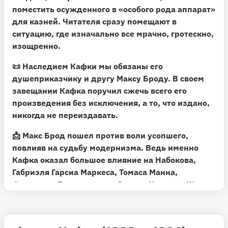
поместить осужденного в «особого рода аппарат»
для казней. Читателя сразу помещают в
ситуацию, где изначально все мрачно, гротескно,
изощренно.
📜
Наследием Кафки мы обязаны его
душеприказчику и другу Максу Броду.
В своем
завещании Кафка поручил сжечь всего его
произведения без исключения, а то, что издано,
никогда не переиздавать.
📩
Макс Брод пошел против воли усопшего,
повлияв на судьбу модернизма.
Ведь именно
Кафка оказал большое влияние на Набокова,
Габриэля Гарсиа Маркеса, Томаса Манна,
Фридриха Дюрренматта, Элиаса Канетти, Жана-
Поля Сартра, Альбера Камю, Эжена Ионеско,
Сэмюэля Беккета, Хорхе Луиса Борхеса,
Владимира Сорокина и других.