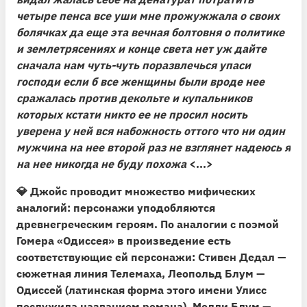
четыре пенса все уши мне прожужжала о своих
болячках да еще эта вечная болтовня о политике
и землетрясениях и конце света нет уж дайте
сначала нам чуть-чуть поразвлечься упаси
господи если б все женщины были вроде нее
сражалась против декольте и купальников
которых кстати никто ее не просил носить
уверена у ней вся набожность оттого что ни один
мужчина на нее второй раз не взглянет надеюсь я
на нее никогда не буду похожа
<...>
💎
Джойс проводит множество мифических
аналогий:
персонажи уподобляются
древнегреческим героям. По аналогии с поэмой
Гомера
«Одиссея»
в произведение есть
соответствующие ей персонажи: Стивен Дедал —
сюжетная линия Телемаха, Леопольд Блум —
Одиссей (латинская форма этого имени Улисс
послужила названием романа), Молли Блум —