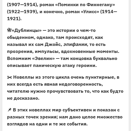
(1907—1914)
, роман «
Поминки по Финнегану»
(1922—1939)
, и конечно, роман
«Улисс» (1914—
1921)
.
📇
«Дублинцы» — это истории о чем-то
обыденном
, однако, там происходят, как
называл их сам Джойс,
эпифании
, то есть
прозрения, импульсы, вдохновенные моменты.
Вспомним «Эвелин» — там концовка буквально
описывает паническую атаку героини.
✂️
Новеллы из этого цикла очень пунктирные
, в
них всегда есть явная недоговоренность,
читателю нужно прочувствовать то, что как будто
не досказано.
📌
В этих новеллах мир субъективен и показан с
разных точек зрения
; нам дано целое множество
взглядов на одни и те же события.