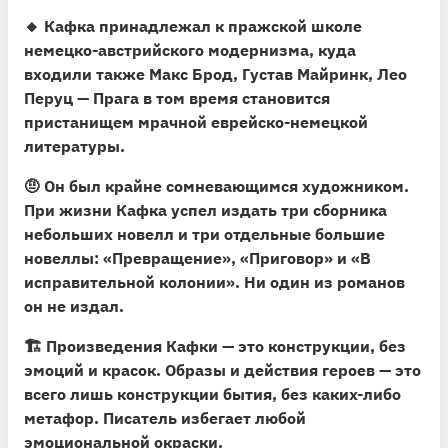
🔸
Кафка принадлежал к пражской школе
немецко-австрийского модернизма,
куда
входили также Макс Брод, Густав Майринк, Лео
Перуц — Прага в том время становится
пристанищем мрачной еврейско-немецкой
литературы.
🤨
Он был крайне сомневающимся художником.
При жизни Кафка успел издать три сборника
небольших новелл и три отдельные большие
новеллы: «Превращение», «Приговор» и «В
исправительной колонии». Ни один из романов
он не издал.
🏗
Произведения Кафки — это конструкции, без
эмоций и красок.
Образы и действия героев — это
всего лишь конструкции бытия, без каких-либо
метафор. Писатель избегает любой
эмоциональной окраски.