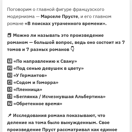
Поговорим о главной фигуре французского
модернизма —
Марселе Прусте
, и его главном
романе
«В поисках утраченного времени».
📕 Можно ли называть это произведение
романом — большой вопрос, ведь оно состоит из 7
томов и 7 разных романов 👇
1️⃣ «По направлению к Свану»
2️⃣ «Под сенью девушек в цвету»
3️⃣ «У Германтов»
4️⃣ «Содом и Гоморра»
5️⃣ «Пленница»
6️⃣ «Беглянка / Исчезнувшая Альбертина»
7️⃣ «Обретенное время»
📌
Исследования романа показывают, что
деление на тома было вынужденным.
Свое
произведение Пруст рассматривал как единое