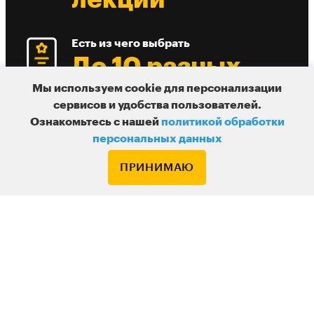
лекции
Есть из чего выбрать
До 10 разных
вебинаров в
Мы используем cookie для персонализации
сервисов и удобства пользователей.
день
Ознакомьтесь с нашей
политикой обработки
персональных данных
ПРИНИМАЮ
Подписка
Узнавайте о новых курсах и лекциях первым