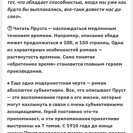
тот, что обладает способностью, когда мы уже как
будто бы выплакались, все-таки довести нас до
слез».
🕐
Читать Пруста — наслаждаться медленным
течением времени.
Например, описание обеда
может продолжаться и 100, и 150 страниц. Одна
из характерных особенностей романа —
растянутость времени. Само понятие
«обретенное время» становится главным героем
произведения.
♠️
Еще одна модернистcкая черта — роман
абсолютно субъективен.
Все, что описывает Пруст
— это воспоминания героя о его жизни, которые
могут нахлынуть в связи с очень субъективными
ассоциациями. Герой постоянно что-то
припоминает, и эти припоминания прихотливо
выстроены на 7 томов. С 1910 года до конца
жизни Пруст продолжал писать и вносить правки