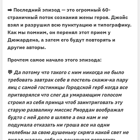
➡️
Последний эпизод — это огромный 60-
страничный поток сознания жены героя.
Джойс
взял и разрушил всю пунктуацию и типографику.
Как мы помним, он перенял этот прием у
Дюжардена, а затем его будут повторять и
другие авторы.
Прочтем самое начало этого эпизода:
💬
Да потому что такого с ним никогда не было
требовать завтрак себе в постель скажи-ка пару
яиц с самой гостиницы Городской герб когда все
притворялся что слег да умирающим голосом
строил из себя принца чтоб заинтриговать эту
старую развалину миссис Риордан воображал
будто с ней дело в шляпе а она нам и не
подумала отказать ни гроша все на одни
молебны за свою душеньку скряга какой свет не
видал жалась себе на денатурат потратить