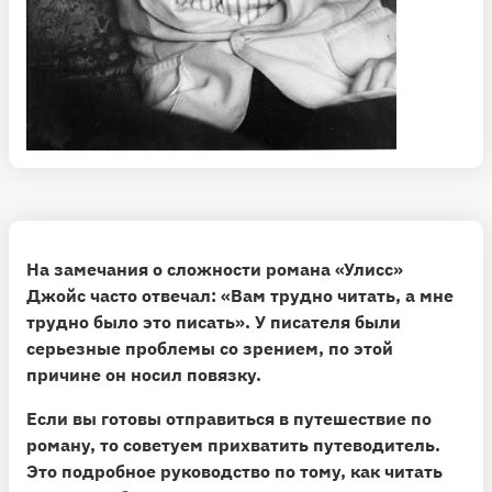
романе Джойса сказала так: «Улисс»
представляется мне сознательной, рассчитанной
непристойностью отчаявшегося человека,
который убежден, что если ему не хватает
воздуха, надо разбить все окна. Временами,
когда окно разбито, он великолепен. Но сколько
энергии потрачено впустую!»
На замечания о сложности романа «Улисс»
Джойс часто отвечал: «Вам трудно читать, а мне
трудно было это писать». У писателя были
серьезные проблемы со зрением, по этой
причине он носил повязку.
Если вы готовы отправиться в путешествие по
роману, то советуем прихватить путеводитель.
Это
подробное руководство по тому, как читать