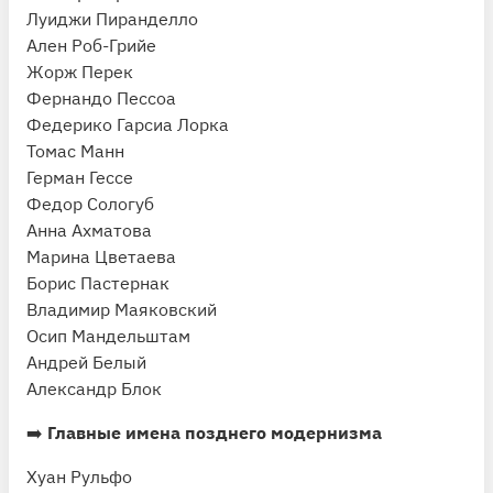
Луиджи Пиранделло
Ален Роб-Грийе
Жорж Перек
Фернандо Пессоа
Федерико Гарсиа Лорка
Томас Манн
Герман Гессе
Федор Сологуб
Анна Ахматова
Марина Цветаева
Борис Пастернак
Владимир Маяковский
Осип Мандельштам
Андрей Белый
Александр Блок
➡️
Главные имена позднего модернизма
Хуан Рульфо