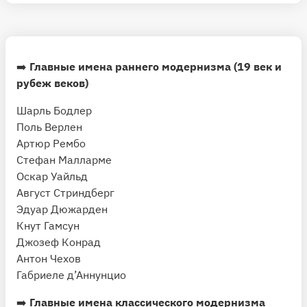
➡️
Главные имена раннего модернизма (19 век и
рубеж веков)
Шарль Бодлер
Поль Верлен
Артюр Рембо
Стефан Малларме
Оскар Уайльд
Август Стриндберг
Эдуар Дюжарден
Кнут Гамсун
Джозеф Конрад
Антон Чехов
Габриеле д’Аннунцио
➡️
Главные имена классического модернизма