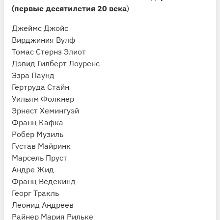
(первые десятилетия 20 века
)
Джеймс Джойс
Вирджиния Вулф
Томас Стернз Элиот
Дэвид Гилберт Лоуренс
Эзра Паунд
Гертруда Стайн
Уильям Фолкнер
Эрнест Хемингуэй
Франц Кафка
Робер Музиль
Густав Майринк
Марсель Пруст
Андре Жид
Франц Ведекинд
Георг Тракль
Леонид Андреев
Райнер Мария Рильке