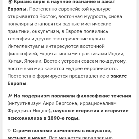
🌍
Кризис веры в научное познание и закат
Европы.
Постепенно европейской культуре
открывается Восток, восточная мудрость, снова
популярны становятся разные мистические
практики, оккультизм, в Европе появились
теософия и другие эзотерические культы.
Интеллектуалы интересуются восточной
философией, медитативными практиками Индии,
Китая, Японии. Восток устроен совсем по-другому,
восточный мир кажется мудрее европейского.
Постепенно формируется представление о
закате
Европы
.
🔎
На модернизм повлияли философские течения
(интуитивизум Анри Бергсона, иррационализм
Фридриха Ницше)
, научные открытия и открытие
психоанализа в 1890-е годы.
✨
Стремительные изменения в искусстве,
музыке и науке.
Все меняется параллельно.