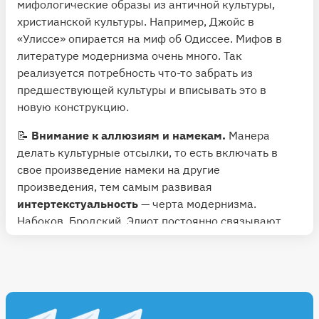
мифологические образы из античной культуры,
христианской культуры. Например, Джойс в
«Улиссе» опирается на миф об Одиссее. Мифов в
литературе модернизма очень много. Так
реализуется потребность что-то забрать из
предшествующей культуры и вписывать это в
новую конструкцию.
📝
Внимание к аллюзиям и намекам.
Манера
делать культурные отсылки, то есть включать в
свое произведение намеки на другие
произведения, тем самым развивая
интертекстуальность
— черта модернизма.
Набоков, Бродский, Элиот постоянно связывают
тексты между собой. Такое чувство, что каждый
текст — это надстройка над уже существующими в
культуре вещами.
⚡️
Почему литературу модернизма важно читать и
понимать?
Модернизм открыл много нового: он