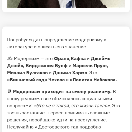
Попробуем дать определение модернизму в
литературе и описать его значение.
✍️ Модернизм — это
Франц Кафка
и
Джеймс
Джойс, Вирджиния Вулф
и
Марсель Пруст,
Михаил Булгаков
и
Даниил Хармс
. Это
«Вишневый сад» Чехова
и
«Лолита» Набокова.
📆
Модернизм приходит на смену реализму.
В
эпоху реализма все объяснялось социальными
вопросами:
«Это не я такой, это жизнь такая».
Это
жизнь заставляет героев принимать сложные
решения, порой даже идти на преступление.
Неслучайно у Достоевского так подробно