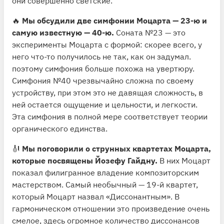
они совершенно светские.
🔥
Мы обсудили две симфонии Моцарта — 23-ю и
самую известную — 40-ю.
Соната №23 — это
эксперименты Моцарта с формой: скорее всего, у
него что-то получилось не так, как он задумал.
поэтому симфония больше похожа на увертюру.
Симфония №40 чрезвычайно сложна по своему
устройству, при этом это не давящая сложность, в
ней остается ощущение и цельности, и легкости.
Эта симфония в полной мере соответствует теории
органического единства.
🎻
Мы поговорили о струнных квартетах Моцарта,
которые посвящены Йозефу Гайдну.
В них Моцарт
показал филигранное владение композиторским
мастерством. Самый необычный — 19-й квартет,
который Моцарт назвал «Диссонантным». В
гармоническом отношении это произведение очень
смелое, здесь огромное количество диссонансов