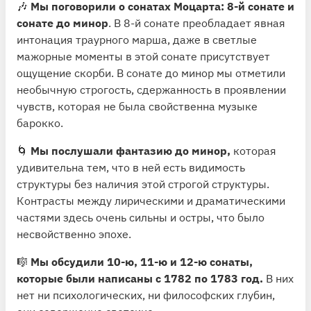
🎶
Мы поговорили о сонатах Моцарта: 8-й сонате и
сонате до минор
. В 8-й сонате преобладает явная
интонация траурного марша, даже в светлые
мажорные моменты в этой сонате присутствует
ощущение скорби. В сонате до минор мы отметили
необычную строгость, сдержанность в проявлении
чувств, которая не была свойственна музыке
барокко.
🌀
Мы послушали фантазию до минор,
которая
удивительна тем, что в ней есть видимость
структуры без наличия этой строгой структуры.
Контрасты между лирическими и драматическими
частями здесь очень сильны и остры, что было
несвойственно эпохе.
🎼
Мы обсудили 10-ю, 11-ю и 12-ю сонаты,
которые были написаны с 1782 по 1783 год.
В них
нет ни психологических, ни философских глубин,