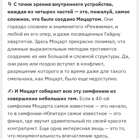
🌀
C точки зрения внутреннего устройства,
каждая из четырех частей — это, пожалуй, самое
сложное, что было создано Моцартом.
Они
гораздо сложнее и знаменитого «Реквиема», и
любой из его опер, и даже посвященных Гайдну
квартетов. Здесь Моцарт прекрасно понимал, что
длинные выразительные мелодии противятся
созданию из них большой и сложной структуры. Да,
они рано или поздно вступят в конфликт,
разрешение которого в то время даже для такого
смельчака, как Моцарт, было еще недоступно.
✍️
И Моцарт собирает всю эту симфонию из
совершенно небольших тем.
Если в 40-ой
симфонии Моцарта самое известное — это начало,
то в симфонии «Юпитер» самое известное — это
финал, где звучит удивительный по своей красоте
контрапункт. Еще одна интересная вещь — это то,
что монументальность впечатления здесь,