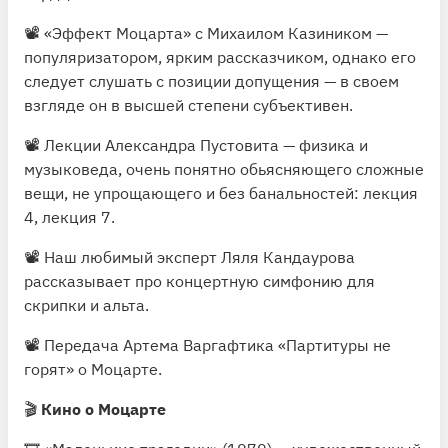
📽
«Эффект Моцарта» с Михаилом Казиником
—
популяризатором, ярким рассказчиком, однако его
следует слушать с позиции допущения — в своем
взгляде он в высшей степени субъективен.
📽 Лекции Александра Пустовита — физика и
музыковеда, очень понятно обьясняющего сложные
вещи, не упрощающего и без банальностей:
лекция
4
,
лекция 7
.
📽 Наш любимый эксперт Ляля Кандаурова
рассказывает
про концертную симфонию для
скрипки и альта.
📽 Передача Артема Варгафтика
«Партитуры не
горят»
о Моцарте.
🎬
Кино о Моцарте