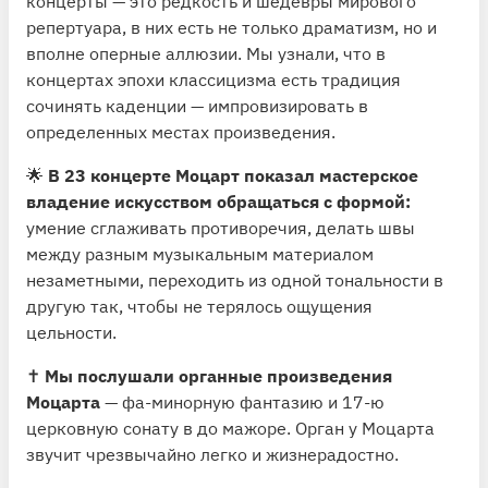
концерты — это редкость и шедевры мирового
репертуара, в них есть не только драматизм, но и
вполне оперные аллюзии. Мы узнали, что в
концертах эпохи классицизма есть традиция
сочинять каденции — импровизировать в
определенных местах произведения.
🌟
В 23 концерте Моцарт показал мастерское
владение искусством обращаться с формой:
умение сглаживать противоречия, делать швы
между разным музыкальным материалом
незаметными, переходить из одной тональности в
другую так, чтобы не терялось ощущения
цельности.
✝️
Мы послушали органные произведения
Моцарта
— фа-минорную фантазию и 17-ю
церковную сонату в до мажоре. Орган у Моцарта
звучит чрезвычайно легко и жизнерадостно.