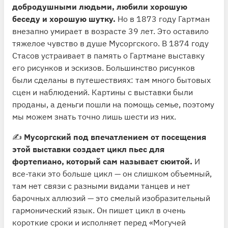
добродушными людьми, любили хорошую
беседу и хорошую шутку.
Но в 1873 году Гартман
внезапно умирает в возрасте 39 лет. Это оставило
тяжелое чувство в душе Мусоргского. В 1874 году
Стасов устраивает в память о Гартмане выставку
его рисунков и эскизов. Большинство рисунков
были сделаны в путешествиях: там много бытовых
сцен и наблюдений. Картины с выставки были
проданы, а деньги пошли на помощь семье, поэтому
мы можем знать точно лишь шести из них.
✍️
Мусоргский под впечатлением от посещения
этой выставки создает цикл пьес для
фортепиано, который сам называет сюитой.
И
все-таки это больше цикл — он слишком объемный,
там нет связи с разными видами танцев и нет
барочных аллюзий — это смелый изобразительный
гармонический язык. Он пишет цикл в очень
короткие сроки и исполняет перед «Могучей