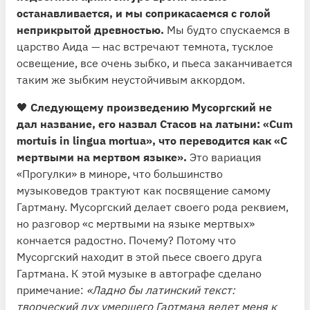
останавливается, и мы соприкасаемся с голой
неприкрытой древностью.
Мы будто спускаемся в
царство Аида — нас встречают темнота, тусклое
освещение, все очень зыбко, и пьеса заканчивается
таким же зыбким неустойчивым аккордом.
🖤
Следующему произведению Мусоргский не
дал название, его назвал Стасов на латыни: «Cum
mortuis in lingua mortua», что переводится как «С
мертвыми на мертвом языке».
Это вариация
«Прогулки» в миноре, что большинство
музыковедов трактуют как посвящение самому
Гартману. Мусоргский делает своего рода реквием,
но разговор «с мертвыми на языке мертвых»
кончается радостно. Почему? Потому что
Мусоргский находит в этой пьесе своего друга
Гартмана. К этой музыке в автографе сделано
примечание:
«Ладно бы латинский текст:
творческий дух умершего Гартмана ведет меня к