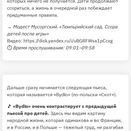
которых ничего не получается. Дети продолжают
ссориться, а жизнь в очередной раз побеждает
придуманные правила.
→
Модест Мусоргский. «Тюильрийский сад. Ссора
детей после игры»
Видео:
https://disk.yandex.ru/i/uBGRFWsa1pCcxg
⏱
Время прослушивания: 09:01–09:58
Дальше сразу начинается следующая пьеса,
которая называется «Bydło» (по-польски «Скот»).
🎵
«Bydło» очень контрастирует с предыдущей
пьесой про детей.
Здесь мы видим картину
народной жизни, которая одинакова и во Франции,
и в России, и в Польше — тяжелый труд, не разгибая