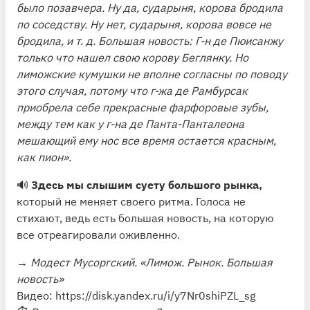
было позавчера. Ну да, сударыня, корова бродила
по соседству. Ну нет, сударыня, корова вовсе не
бродила, и т. д. Большая новость: Г-н де Пюисанжу
только что нашел свою корову Беглянку. Но
лиможские кумушки не вполне согласны по поводу
этого случая, потому что г-жа де Рамбурсак
приобрела себе прекрасные фарфоровые зубы,
между тем как у г-на де Панта-Панталеона
мешающий ему нос все время остается красным,
как пион».
🔊
Здесь мы слышим суету большого рынка,
который не меняет своего ритма. Голоса не
стихают, ведь есть большая новость, на которую
все отреагировали оживленно.
→
Модест Мусоргский. «Лимож. Рынок. Большая
новость»
Видео:
https://disk.yandex.ru/i/y7Nr0shiPZL_sg