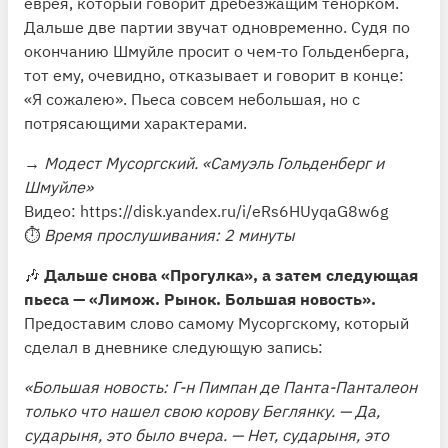
еврея, который говорит дребезжащим тенорком.
Дальше две партии звучат одновременно. Судя по
окончанию Шмуйле просит о чем-то Гольденберга,
тот ему, очевидно, отказывает и говорит в конце:
«Я сожалею». Пьеса совсем небольшая, но с
потрясающими характерами.
→
Модест Мусоргский. «Самуэль Гольденберг и
Шмуйле»
Видео:
https://disk.yandex.ru/i/eRs6HUyqaG8w6g
⏱
Время прослушивания: 2 минуты
🎶
Дальше снова «Прогулка», а затем следующая
пьеса — «Лимож. Рынок. Большая новость».
Предоставим слово самому Мусоргскому, который
сделал в дневнике следующую запись:
«Большая новость: Г-н Пимпан де Панта-Панталеон
только что нашел свою корову Беглянку. — Да,
сударыня, это было вчера. — Нет, сударыня, это