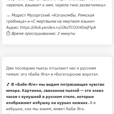
черепам, взывает к ним, черепа тихо засветились»
.
→
Модест Мусоргский. «Катакомбы. Римская
гробница» и «С мертвыми на мертвом языке»
Аудио:
https://disk.yandex.ru/i/AuTCO2H0wjFlpA
⏱
Время прослушивания: 2 минуты
Две последних пьесы отсылают нас к русским
темам: это «Баба-Яга» и «Богатырские ворота».
🎵
В «Бабе-Яге» мы видим потрясающее чувство
юмора. Картинка, связанная пьесой — это эскиз
часов с кукушкой в русском стиле, которые
изображают избушку на курьих ножках.
А в
избушке, как мы знаем, живет Баба-Яга.