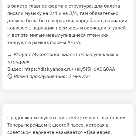
в балете главное форма и структура: для балета
писали музыку на 2/4 и на 3/4, там обязательно
должна была быть иерархия, кордебалет, вариации
корифеек, вариации премьеры и вариации этуалей.
И вот эти милые невылупившиеся птенчики
танцуют в рамках формы А-Б-А.
→
Модест Мусоргский. «Балет невылупившихся
птенцов»
Видео:
https://disk.yandex.ru/i/ely5l5H6A0G0AA
⏱
Время прослушивания: 2 минуты
Продолжаем слушать цикл «Картинки с выставки».
Теперь перейдем к шестой пьесе, которая в
советском варианте называется «Два еврея,