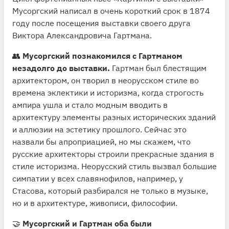
Мусоргский написал в очень короткий срок в 1874
году после посещения выставки своего друга
Виктора Александровича Гартмана.
👥
Мусоргский познакомился с Гартманом
незадолго до выставки.
Гартман был блестящим
архитектором, он творил в неорусском стиле во
времена эклектики и историзма, когда строгость
ампира ушла и стало модным вводить в
архитектуру элементы разных исторических зданий
и аллюзии на эстетику прошлого. Сейчас это
назвали бы апроприацией, но мы скажем, что
русские архитекторы строили прекрасные здания в
стиле историзма. Неорусский стиль вызвал большие
симпатии у всех славянофилов, например, у
Стасова, который разбирался не только в музыке,
но и в архитектуре, живописи, философии.
🤝
Мусоргский и Гартман оба были