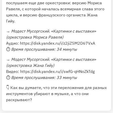
послушаем еще две оркестровки: версию Мориса
Равеля, с которой началась всемирная слава этого
цикла, и версию французского органиста Жана
Гийу.
→
Модест Мусоргский. «Картинки с выставки»
(оркестровка Мориса Равеля)
Аудио:
https://disk.yandex.ru/i/z2jiZ5M2D67VxA
⏱
Время прослушивания: 34 минуты
→
Модест Мусоргский. «Картинки с выставки»
(оркестровка Жана Гийу)
Видео:
https://disk.yandex.ru/i/swfG-qHNoZkTdg
⏱
Время прослушивания: 33 минуты
👇 Как вы думаете, что эти переложения для разных
инструментов убирают в музыке, а что они
раскрывают?