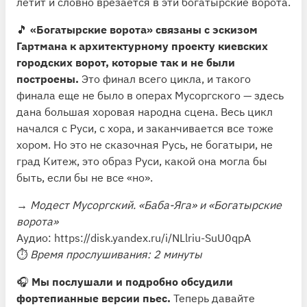
летит и словно врезается в эти богатырские ворота.
🎵
«Богатырские ворота» связаны с эскизом
Гартмана к архитектурному проекту киевских
городских ворот, которые так и не были
построены.
Это финал всего цикла, и такого
финала еще не было в операх Мусоргского — здесь
дана большая хоровая народна сцена. Весь цикл
начался с Руси, с хора, и заканчивается все тоже
хором. Но это не сказочная Русь, не богатыри, не
град Китеж, это образ Руси, какой она могла бы
быть, если бы не все «но».
→
Модест Мусоргский. «Баба-Яга» и «Богатырские
ворота»
Аудио:
https://disk.yandex.ru/i/NLlriu-SuU0qpA
⏱
Время прослушивания: 2 минуты
🎧
Мы послушали и подробно обсудили
фортепианные версии пьес.
Теперь давайте