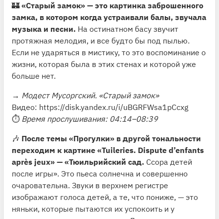
🏰
«Старый замок» — это картинка заброшенного
замка, в котором когда устраивали балы, звучала
музыка и песни.
На остинатном басу звучит
протяжная мелодия, и все будто бы под пылью.
Если не ударяться в мистику, то это воспоминание о
жизни, которая была в этих стенах и которой уже
больше нет.
→
Модест Мусоргский. «Старый замок»
Видео:
https://disk.yandex.ru/i/uBGRFWsa1pCcxg
⏱
Время прослушивания: 04:14–08:39
🎶
После темы «Прогулки» в другой тональности
переходим к картине «Tuileries. Dispute d’enfants
après jeux» — «Тюильрийский сад.
Ссора детей
после игры». Это пьеса солнечна и совершенно
очаровательна. Звуки в верхнем регистре
изображают голоса детей, а те, что пониже, — это
няньки, которые пытаются их успокоить и у