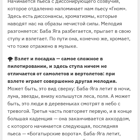
Начинается пьеса с диссонирующего созвучия,
которое отдаленно напоминает нам пьесу «Гном».
Здесь есть диссонансы, хроматизмы, которые
наводят нас на образы нечистой силы. Мелодия
разгоняется: Баба Яга разбегается, прыгает в свою
ступу и взлетает. По пути она, конечно же, хромает,
что тоже отражено в музыке.
🌪
Взлет и посадка — самое сложное в
пилотировании, и здесь ступа ничем не
отличается от самолетов и вертолетов: при
взлете играет совершенно другая мелодия.
Может быть, это вид сверху: Баба-Яга летит в ночи,
луна, звезды, внизу колышутся леса, поля. А может
быть, это люди в деревеньках смотрят в небо с
тревогой. Третья часть повторяет первую, и в конце
большая каденция — она заканчивается аккордом,
с которого начинается следующая, последняя
пьеса — «Богатырские ворота». Баба-Яга летит,