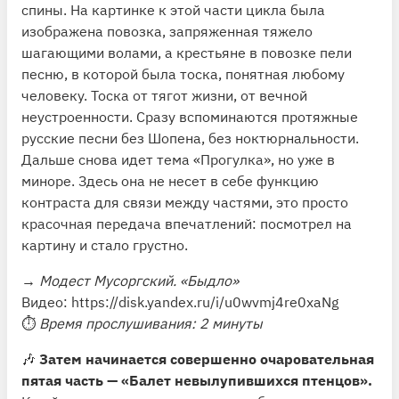
спины. На картинке к этой части цикла была
изображена повозка, запряженная тяжело
шагающими волами, а крестьяне в повозке пели
песню, в которой была тоска, понятная любому
человеку. Тоска от тягот жизни, от вечной
неустроенности. Сразу вспоминаются протяжные
русские песни без Шопена, без ноктюрнальности.
Дальше снова идет тема «Прогулка», но уже в
миноре. Здесь она не несет в себе функцию
контраста для связи между частями, это просто
красочная передача впечатлений: посмотрел на
картину и стало грустно.
→
Модест Мусоргский. «Быдло»
Видео:
https://disk.yandex.ru/i/u0wvmj4re0xaNg
⏱
Время прослушивания: 2 минуты
🎶
Затем начинается совершенно очаровательная
пятая часть — «Балет невылупившихся птенцов».