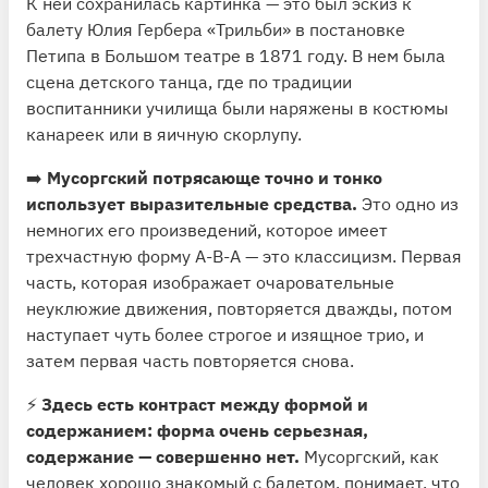
К ней сохранилась картинка — это был эскиз к
балету Юлия Гербера «Трильби» в постановке
Петипа в Большом театре в 1871 году. В нем была
сцена детского танца, где по традиции
воспитанники училища были наряжены в костюмы
канареек или в яичную скорлупу.
➡️
Мусоргский потрясающе точно и тонко
использует выразительные средства.
Это одно из
немногих его произведений, которое имеет
трехчастную форму A-B-A — это классицизм. Первая
часть, которая изображает очаровательные
неуклюжие движения, повторяется дважды, потом
наступает чуть более строгое и изящное трио, и
затем первая часть повторяется снова.
⚡️
Здесь есть контраст между формой и
содержанием: форма очень серьезная,
содержание — совершенно нет.
Мусоргский, как
человек хорошо знакомый с балетом, понимает, что