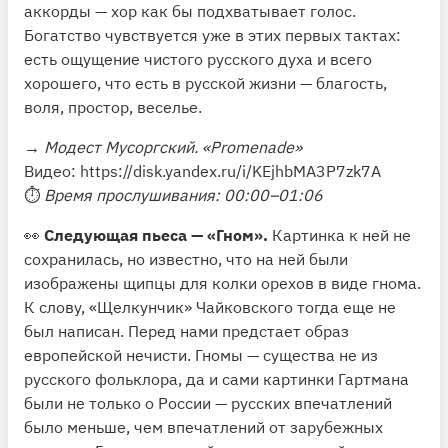
аккорды — хор как бы подхватывает голос.
Богатство чувствуется уже в этих первых тактах:
есть ощущение чистого русского духа и всего
хорошего, что есть в русской жизни — благость,
воля, простор, веселье.
→
Модест Мусоргский. «Promenade»
Видео:
https://disk.yandex.ru/i/KEjhbMA3P7zk7A
⏱
Время прослушивания: 00:00–01:06
👀
Следующая пьеса — «Гном».
Картинка к ней не
сохранилась, но известно, что на ней были
изображены щипцы для колки орехов в виде гнома.
К слову, «Щелкунчик» Чайковского тогда еще не
был написан. Перед нами предстает образ
европейской нечисти. Гномы — существа не из
русского фольклора, да и сами картинки Гартмана
были не только о России — русских впечатлений
было меньше, чем впечатлений от зарубежных