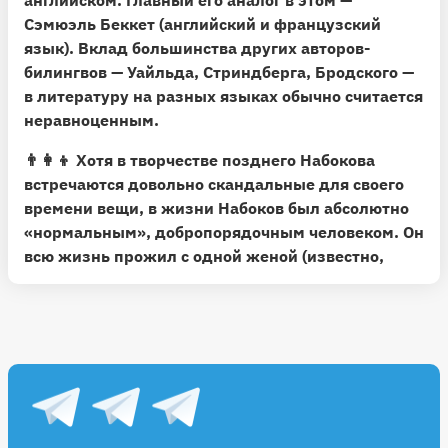
английском. Главный его аналог в этом —
Сэмюэль Беккет (английский и французский
язык). Вклад большинства других авторов-
билингвов — Уайльда, Стриндберга, Бродского —
в литературу на разных языках обычно считается
неравноценным.
👨‍👩‍👦 Хотя в творчестве позднего Набокова
встречаются довольно скандальные для своего
времени вещи, в жизни Набоков был абсолютно
«нормальным», добропорядочным человеком. Он
всю жизнь прожил с одной женой (известно,
правда, что один раз он по молодости пытался ей
изменить — но очень сожалел об этом после).
Переписка Набокова с женой и единственным
сыном — одни из самых трогательных и
искренних страниц его прозы.
✍️ Предвосхищая вопросы: педофилом Набоков
не был — в отличие от некоторых других