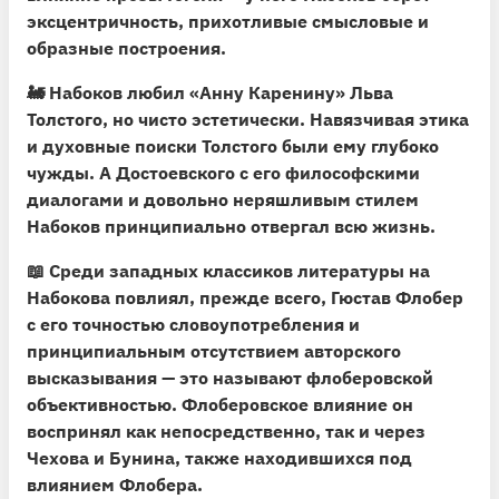
эксцентричность, прихотливые смысловые и
образные построения.
🚂 Набоков любил «Анну Каренину» Льва
Толстого, но чисто эстетически. Навязчивая этика
и духовные поиски Толстого были ему глубоко
чужды. А Достоевского с его философскими
диалогами и довольно неряшливым стилем
Набоков принципиально отвергал всю жизнь.
📖
Среди западных классиков литературы на
Набокова повлиял, прежде всего, Гюстав Флобер
с его точностью словоупотребления и
принципиальным отсутствием авторского
высказывания — это называют флоберовской
объективностью. Флоберовское влияние он
воспринял как непосредственно, так и через
Чехова и Бунина, также находившихся под
влиянием Флобера.